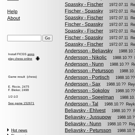
Spassky - Fischer
1972.07.11 R
Fischer - Spassky
Help
1972.07.11 R
Spassky - Fischer
About
1972.07.11 R
Fischer - Spassky
1972.07.11 R
Spassky - Fischer
1972.07.11 R
Fischer - Spassky
1972.07.11 R
Spassky - Fischer
1972.07.11 R
Andersson - Beliavsky
1988.10.
Install FICGS
apps
Andersson - Nikolic
1988.10.?? 
play chess online
Andersson - Nunn
1988.10.?? R
Andersson - Petursson
1988.10
Andersson - Portisch
Game result (chess)
1988.10.?
Andersson - Sax
1988.10.?? Rey
E. Riccio, 2475
Andersson - Sokolov
F. Bleker, 2498
1988.10.?
Andersson - Speelman
1/2-1/2
1988.10
Andersson - Tal
See game 152671
1988.10.?? Reyk
Beliavsky - Ehlvest
1988.10.?? 
Beliavsky - Jussupow
1988.10.
Beliavsky - Nunn
1988.10.?? Re
Beliavsky - Petursson
Hot news
1988.10.