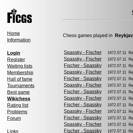
Home
Chess games played in
Reykjav
Information
Spassky - Fischer
Login
1972.07.11 R
Spassky - Fischer
Register
1972.07.11 R
Fischer - Spassky
Waiting lists
1972.07.11 R
Spassky - Fischer
Membership
1972.07.11 R
Fischer - Spassky
Hall of fame
1972.07.11 R
Spassky - Fischer
Tournaments
1972.07.11 R
Fischer - Spassky
Best game
1972.07.11 R
Spassky - Fischer
Wikichess
1972.07.11 R
Fischer - Spassky
Rating list
1972.07.11 R
Spassky - Fischer
Problems
1972.07.11 Re
Fischer - Spassky
Forum
1972.07.11 R
Spassky - Fischer
1972.07.11 R
Fischer - Spassky
Links
1972.07.11 R