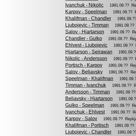
Ivanchuk - Nikolic
1991.09.?? Re
Karpov - Speelman
1991.09.?? 
Khalifman - Chandler
1991.09.?
Ljubojevic - Timman
1991.09.??
Salov - Hjartarson
1991.09.?? R
Chandler - Gulko
1991.09.?? Re
Ehlvest - Ljubojevic
1991.09.?? 
Hjartarson - Seirawan
1991.09.
Nikolic - Andersson
1991.09.?? 
Portisch - Karpov
1991.09.?? Re
Salov - Beliavsky
1991.09.?? Re
Speelman - Khalifman
1991.09.
Timman - Ivanchuk
1991.09.?? 
Andersson - Timman
1991.09.?
Beliavsky - Hjartarson
1991.09.
Gulko - Speelman
1991.09.?? R
Ivanchuk - Ehlvest
1991.09.?? R
Karpov - Salov
1991.09.?? Reykj
Khalifman - Portisch
1991.09.??
Ljubojevic - Chandler
1991.09.?