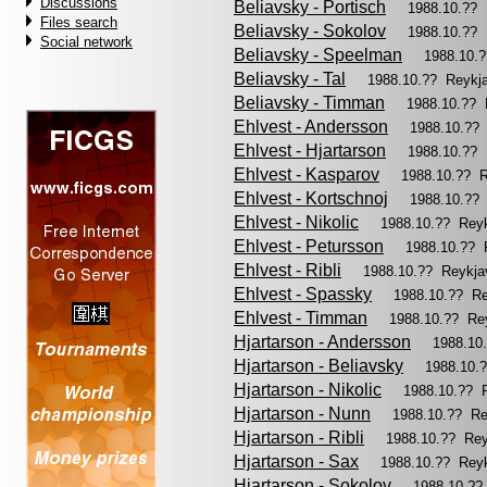
Discussions
Beliavsky - Portisch
1988.10.??
Files search
Beliavsky - Sokolov
1988.10.??
Social network
Beliavsky - Speelman
1988.10.
Beliavsky - Tal
1988.10.?? Reykj
Beliavsky - Timman
1988.10.?? 
Ehlvest - Andersson
1988.10.??
Ehlvest - Hjartarson
1988.10.??
Ehlvest - Kasparov
1988.10.?? 
Ehlvest - Kortschnoj
1988.10.??
Ehlvest - Nikolic
1988.10.?? Rey
Ehlvest - Petursson
1988.10.?? 
Ehlvest - Ribli
1988.10.?? Reykja
Ehlvest - Spassky
1988.10.?? R
Ehlvest - Timman
1988.10.?? Re
Hjartarson - Andersson
1988.10
Hjartarson - Beliavsky
1988.10.
Hjartarson - Nikolic
1988.10.?? 
Hjartarson - Nunn
1988.10.?? Re
Hjartarson - Ribli
1988.10.?? Re
Hjartarson - Sax
1988.10.?? Rey
Hjartarson - Sokolov
1988.10.??