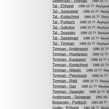
Speelman - Timman
1988.10.??
Tal - Ehlvest
1988.10.?? Reykjav
Tal - Jussupow
1988.10.?? Reykj
Tal - Kortschnoj
1988.10.?? Reyk
Tal - Portisch
1988.10.?? Reykjav
Tal - Sokolov
1988.10.?? Reykjav
Tal - Spassky
1988.10.?? Reykja
Tal - Speelman
1988.10.?? Reyk
Tal - Timman
1988.10.?? Reykjav
Timman - Andersson
1988.10.??
Timman - Hjartarson
1988.10.??
Timman - Kasparov
1988.10.?? 
Timman - Kortschnoj
1988.10.??
Timman - Nikolic
1988.10.?? Rey
Timman - Petursson
1988.10.??
Timman - Ribli
1988.10.?? Reykj
Timman - Sax
1988.10.?? Reykja
Timman - Spassky
1988.10.?? R
Andersson - Seirawan
1991.09.
Beliavsky - Portisch
1991.09.??
Gulko - Ehlvest
1991.09.?? Reyk