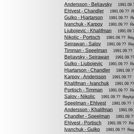
Andersson - Beliavsky
1991.09.
Ehlvest - Chandler
1991.09.?? R
Gulko - Hjartarson
1991.09.?? R
Ivanchuk - Karpov
1991.09.?? R
Ljubojevic - Khalifman
1991.09.
Nikolic - Portisch
1991.09.?? Re
Seirawan - Salov
1991.09.?? Re
Timman - Speelman
1991.09.??
Beliavsky - Seirawan
1991.09.?
Gulko - Ljubojevic
1991.09.?? R
Hjartarson - Chandler
1991.09.
Karpov - Andersson
1991.09.??
Khalifman - Ivanchuk
1991.09.?
Portisch - Timman
1991.09.?? R
Salov - Nikolic
1991.09.?? Reykj
Speelman - Ehlvest
1991.09.?? 
Andersson - Khalifman
1991.09
Chandler - Speelman
1991.09.?
Ehlvest - Portisch
1991.09.?? Re
Ivanchuk - Gulko
1991.09.?? Rey