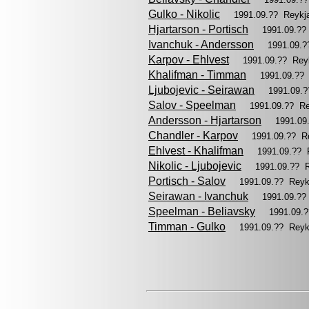
Gulko - Nikolic
1991.09.?? Reykj
Hjartarson - Portisch
1991.09.??
Ivanchuk - Andersson
1991.09.
Karpov - Ehlvest
1991.09.?? Rey
Khalifman - Timman
1991.09.??
Ljubojevic - Seirawan
1991.09.
Salov - Speelman
1991.09.?? R
Andersson - Hjartarson
1991.09
Chandler - Karpov
1991.09.?? R
Ehlvest - Khalifman
1991.09.?? 
Nikolic - Ljubojevic
1991.09.?? 
Portisch - Salov
1991.09.?? Reyk
Seirawan - Ivanchuk
1991.09.??
Speelman - Beliavsky
1991.09.
Timman - Gulko
1991.09.?? Reyk