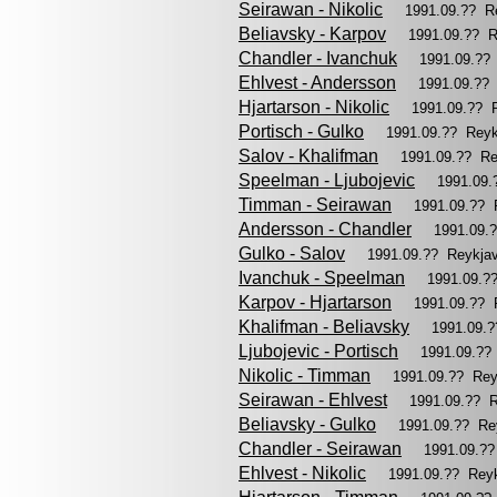
Seirawan - Nikolic
1991.09.?? R
Beliavsky - Karpov
1991.09.?? R
Chandler - Ivanchuk
1991.09.??
Ehlvest - Andersson
1991.09.??
Hjartarson - Nikolic
1991.09.?? 
Portisch - Gulko
1991.09.?? Reyk
Salov - Khalifman
1991.09.?? Re
Speelman - Ljubojevic
1991.09.
Timman - Seirawan
1991.09.?? 
Andersson - Chandler
1991.09.
Gulko - Salov
1991.09.?? Reykja
Ivanchuk - Speelman
1991.09.?
Karpov - Hjartarson
1991.09.?? 
Khalifman - Beliavsky
1991.09.
Ljubojevic - Portisch
1991.09.??
Nikolic - Timman
1991.09.?? Rey
Seirawan - Ehlvest
1991.09.?? 
Beliavsky - Gulko
1991.09.?? Re
Chandler - Seirawan
1991.09.?
Ehlvest - Nikolic
1991.09.?? Rey