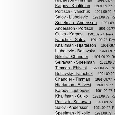
Hjartarson - Timman
1991.09.??
Karpov - Khalifman
1991.09.?? 
Portisch - Ivanchuk
1991.09.?? 
Salov - Ljubojevic
1991.09.?? R
Speelman - Andersson
1991.09
Andersson - Portisch
1991.09.?
Gulko - Karpov
1991.09.?? Reykj
Ivanchuk - Salov
1991.09.?? Rey
Khalifman - Hjartarson
1991.09.
Ljubojevic - Beliavsky
1991.09.
Nikolic - Chandler
1991.09.?? R
Seirawan - Speelman
1991.09.
Timman - Ehlvest
1991.09.?? Re
Beliavsky - Ivanchuk
1991.09.??
Chandler - Timman
1991.09.?? 
Hjartarson - Ehlvest
1991.09.??
Karpov - Ljubojevic
1991.09.?? 
Khalifman - Gulko
1991.09.?? R
Portisch - Seirawan
1991.09.?? 
Salov - Andersson
1991.09.?? R
Speelman - Nikolic
1991.09.?? 