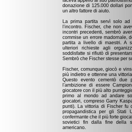
faceva appello al suo patriottismo,
donazione di 125.000 dollari por
un altro fattore di aiuto.
La prima partita servì solo a
l'incontro. Fischer, che non av
incontri precedenti, sembrò aver
commise un errore madornale, de
partita a livello di maestri. A 
ulteriori richieste agli orga
soddisfatte si rifiutò di presenta
Sembrò che Fischer stesse per s
Fischer, comunque, giocò e vinse
più indietro e ottenne una vittor
Questo evento cementò due pie
l'ambizione di essere Campion
giocatore con il più alto puntegg
primo al mondo ad andare sop
giocatori, compreso Garry Kaspa
punti). La vittoria di Fischer fu
propagandistica per gli Stati 
confermante che il più forte gioc
sovietici fin dalla fine dell
americano.