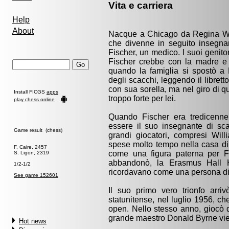
Vita e carriera
Help
About
Nacque a Chicago da Regina Wen
che divenne in seguito insegna
Fischer, un medico. I suoi genit
Fischer crebbe con la madre e l
quando la famiglia si spostò a 
degli scacchi, leggendo il librett
con sua sorella, ma nel giro di q
Install FICGS
apps
troppo forte per lei.
play chess online
Quando Fischer era tredicenne
essere il suo insegnante di sca
Game result (chess)
grandi giocatori, compresi Wi
spese molto tempo nella casa di 
F. Caire, 2457
come una figura paterna per F
S. Ligon, 2319
abbandonò, la Erasmus Hall H
1/2-1/2
ricordavano come una persona diff
See game 152601
Il suo primo vero trionfo arri
statunitense, nel luglio 1956, ch
open. Nello stesso anno, giocò div
grande maestro Donald Byrne viene
Hot news