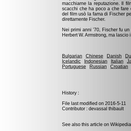
macchiarne la reputazione. Il fi
scacchi che ha poco a che fare c
del film usò la fama di Fischer p
direttamente Fischer.
Nei primi anni '70, Fischer fu u
Herbert W. Armstrong, ma lascio i
Bulgarian
Chinese
Danish
Du
Icelandic
Indonesian
Italian
J
Portuguese
Russian
Croatian
History :
File last modified on 2016-5-11
Contributor : devassal thibault
See also this article on Wikipedia