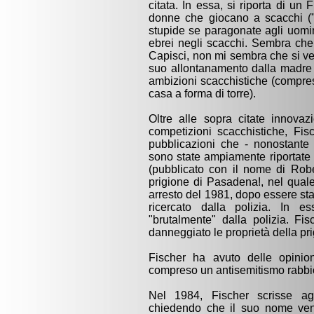
citata. In essa, si riporta di un
donne che giocano a scacchi ("
stupide se paragonate agli uomini
ebrei negli scacchi. Sembra che 
Capisci, non mi sembra che si ve
suo allontanamento dalla madre 
ambizioni scacchistiche (compreso
casa a forma di torre).
Oltre alle sopra citate innovazi
competizioni scacchistiche, Fis
pubblicazioni che - nonostante 
sono state ampiamente riportate e
(pubblicato con il nome di Robe
prigione di Pasadena!, nel quale
arresto del 1981, dopo essere st
ricercato dalla polizia. In e
"brutalmente" dalla polizia. Fi
danneggiato le proprietà della pri
Fischer ha avuto delle opinion
compreso un antisemitismo rabbi
Nel 1984, Fischer scrisse agl
chiedendo che il suo nome veni