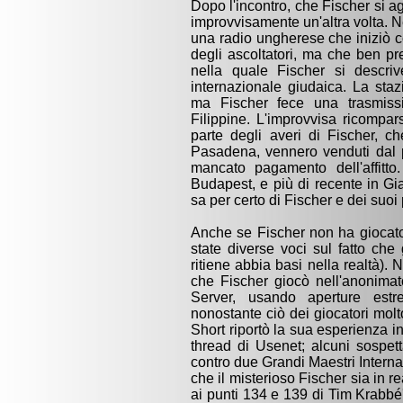
Dopo l'incontro, che Fischer si 
improvvisamente un'altra volta. Ne
una radio ungherese che iniziò 
degli ascoltatori, ma che ben pr
nella quale Fischer si descri
internazionale giudaica. La staz
ma Fischer fece una trasmissi
Filippine. L'improvvisa ricomp
parte degli averi di Fischer, 
Pasadena, vennero venduti dal p
mancato pagamento dell'affitt
Budapest, e più di recente in Gi
sa per certo di Fischer e dei suoi p
Anche se Fischer non ha giocato
state diverse voci sul fatto che
ritiene abbia basi nella realtà)
che Fischer giocò nell'anonimato
Server, usando aperture est
nonostante ciò dei giocatori molt
Short riportò la sua esperienza 
thread di Usenet; alcuni sospett
contro due Grandi Maestri Internaz
che il misterioso Fischer sia in r
ai punti 134 e 139 di Tim Krabbé