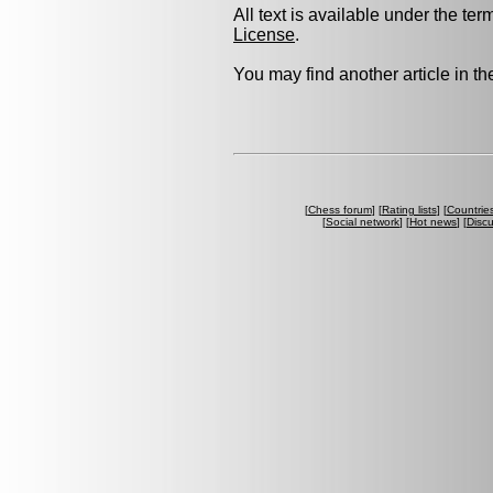
All text is available under the ter
License
.
You may find another article in t
[
Chess forum
] [
Rating lists
] [
Countrie
[
Social network
] [
Hot news
] [
Disc