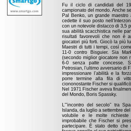
Fu il ciclo di candidati del 1
campionato del mondo. Anche se n
Pal Benko, un grande maestro a
cedette il suo posto nell'Interzo
con un notevole distacco di 3,5 p
sua abilità scacchistica nelle pa
risultati favorevoli che non è
giocatori più forti. Giocò la più l
Maestri di tutti i tempi, così come
11-0 contro Bisguier. Sia M
(secondo miglior giocatore non 
6-0 senza patte concesse. S
Petrosian, l'ultimo avversario di F
impressionare l'abilità e la forz
porre termine alla fila di vi
ciononostante Fischer si qualific
Nel 1971 Fischer aveva finalmente
del Mondo, Boris Spassky.
L'"incontro del secolo" tra Sp
Islanda, da luglio a settembre del
volubile e le molte richieste
improbabile che Fischer si pres
partecipare. È stato detto che