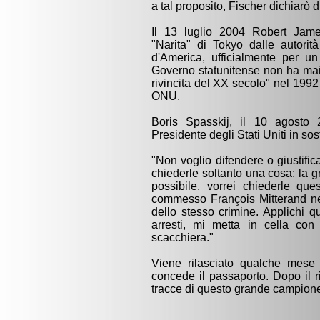
a tal proposito, Fischer dichiarò 
Il 13 luglio 2004 Robert James
"Narita" di Tokyo dalle autorit
d'America, ufficialmente per un
Governo statunitense non ha mai 
rivincita del XX secolo" nel 1992
ONU.
Boris Spasskij, il 10 agosto 
Presidente degli Stati Uniti in so
"Non voglio difendere o giustific
chiederle soltanto una cosa: la 
possibile, vorrei chiederle que
commesso François Mitterand ne
dello stesso crimine. Applichi q
arresti, mi metta in cella co
scacchiera."
Viene rilasciato qualche mese
concede il passaporto. Dopo il r
tracce di questo grande campion