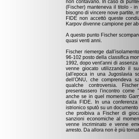
non contavano. In caso di punteg
(Fischer) manteneva il titolo - in
bisogno di vincere nove partite, 
FIDE non accettò queste condizio
Karpov divenne campione per abb
A questo punto Fischer scomparv
quasi venti anni.
Fischer riemerge dall'isolamento
96-102 posto della classifica mon
1992, dopo vent'anni di assenza 
venne giocato utilizzando il 
(all'epoca in una Jugoslavia 
dell'ONU, che comprendeva san
qualche controversia. Fischer
presentassero l'incontro come
anche se in quel momento Garry
dalla FIDE. In una conferenza 
istrionico sputò su un documento d
che proibiva a Fischer di gioc
sanzioni economiche al momento
venne incriminato e venne eme
arresto. Da allora non è più tornat