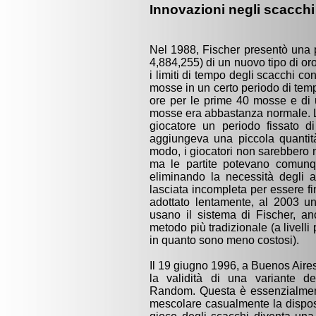
Innovazioni negli scacchi
Nel 1988, Fischer presentò una p
4,884,255) di un nuovo tipo di or
i limiti di tempo degli scacchi c
mosse in un certo periodo di temp
ore per le prime 40 mosse e di 
mosse era abbastanza normale. L'
giocatore un periodo fissato di 
aggiungeva una piccola quanti
modo, i giocatori non sarebbero m
ma le partite potevano comunq
eliminando la necessità degli a
lasciata incompleta per essere fi
adottato lentamente, al 2003 un
usano il sistema di Fischer, an
metodo più tradizionale (a livelli 
in quanto sono meno costosi).
Il 19 giugno 1996, a Buenos Aire
la validità di una variante d
Random. Questa è essenzialment
mescolare casualmente la disposi