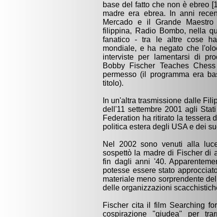
base del fatto che non è ebreo 
madre era ebrea. In anni recent
Mercado e il Grande Maestro 
filippina, Radio Bombo, nella q
fanatico - tra le altre cose h
mondiale, e ha negato che l'olo
interviste per lamentarsi di p
Bobby Fischer Teaches Chess
permesso (il programma era bas
titolo).
In un'altra trasmissione dalle Filip
dell'11 settembre 2001 agli Stat
Federation ha ritirato la tessera d
politica estera degli USA e dei su
Nel 2002 sono venuti alla luc
sospettò la madre di Fischer di a
fin dagli anni '40. Apparenteme
potesse essere stato approcciato 
materiale meno sorprendente del 
delle organizzazioni scacchistiche
Fischer cita il film Searching 
cospirazione "giudea" per tra