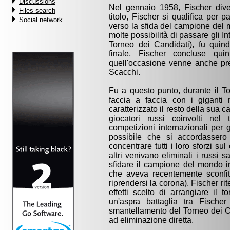
Discussions
Nel gennaio 1958, Fischer diven
Files search
titolo, Fischer si qualifica per p
Social network
verso la sfida del campione del
molte possibilità di passare gli Int
Torneo dei Candidati), fu qui
finale, Fischer concluse qui
quell'occasione venne anche pre
Scacchi.
Fu a questo punto, durante il To
faccia a faccia con i giganti
caratterizzato il resto della sua 
giocatori russi coinvolti nel
competizioni internazionali per g
possibile che si accordassero 
concentrare tutti i loro sforzi s
altri venivano eliminati i russi s
sfidare il campione del mondo in
che aveva recentemente sconfit
riprendersi la corona). Fischer ri
effetti scelto di arrangiare il
un'aspra battaglia tra Fische
smantellamento del Torneo dei Can
ad eliminazione diretta.