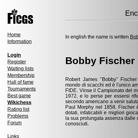
Enc
Home
In english the name is written
Bob
Information
Login
Bobby Fischer
Register
Waiting lists
Membership
Robert James "Bobby" Fischer
Hall of fame
mondo di scacchi ed è l'unico a
Tournaments
FIDE. Vinse il Campionato del mo
Best game
1972, e lo perse per essersi rifi
secondo americano a venir salut
Wikichess
Paul Morphy nel 1858. Fischer 
Rating list
dotati, infaticabili e migliori gioc
Problems
la sua prolungata assenza dalle c
Forum
conosciuti.
Links