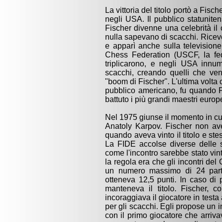
La vittoria del titolo portò a Fisc
negli USA. Il pubblico statunite
Fischer divenne una celebrità i
nulla sapevano di scacchi. Riceve
e apparì anche sulla televisione 
Chess Federation (USCF, la fede
triplicarono, e negli USA innu
scacchi, creando quelli che ve
"boom di Fischer". L'ultima volta ch
pubblico americano, fu quando 
battuto i più grandi maestri europe
Nel 1975 giunse il momento in cui 
Anatoly Karpov. Fischer non ave
quando aveva vinto il titolo e ste
La FIDE accolse diverse delle s
come l'incontro sarebbe stato vin
la regola era che gli incontri d
un numero massimo di 24 partit
otteneva 12,5 punti. In caso di 
manteneva il titolo. Fischer,
incoraggiava il giocatore in testa 
per gli scacchi. Egli propose un i
con il primo giocatore che arrivav