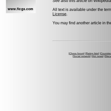
See also this article on Wikipedia
All text is available under the ter
License
.
You may find another article in t
[
Chess forum
] [
Rating lists
] [
Countrie
[
Social network
] [
Hot news
] [
Disc