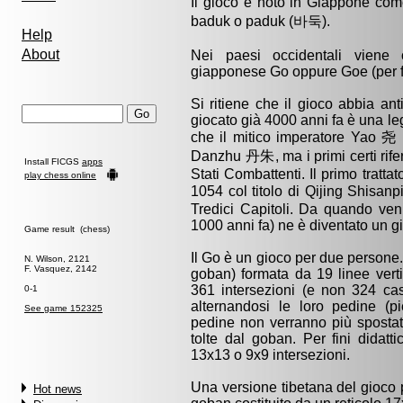
Il gioco è noto in Giappone c
baduk o paduk (바둑).
Help
About
Nei paesi occidentali vien
giapponese Go oppure Goe (per fac
Si ritiene che il gioco abbia ant
giocato già 4000 anni fa è una l
che il mitico imperatore Yao 尧 lo
Danzhu 丹朱, ma i primi certi rifer
Install FICGS
apps
Stati Combattenti. Il primo trattat
play chess online
1054 col titolo di Qijing Shis
Tredici Capitoli. Da quando ven
1000 anni fa) ne è diventato un g
Game result (chess)
Il Go è un gioco per due persone.
N. Wilson, 2121
F. Vasquez, 2142
goban) formata da 19 linee vertic
361 intersezioni (e non 324 cas
0-1
alternandosi le loro pedine (pi
See game 152325
pedine non verranno più sposta
tolte dal goban. Per fini didatti
13x13 o 9x9 intersezioni.
Una versione tibetana del gioco
Hot news