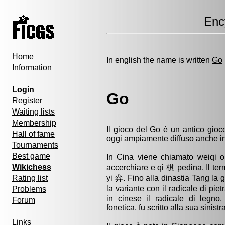
Enc
Home
In english the name is written
Go
Information
Login
Go
Register
Waiting lists
Membership
Il gioco del Go è un antico gioco
Hall of fame
oggi ampiamente diffuso anche i
Tournaments
Best game
In Cina viene chiamato weiqi 
Wikichess
accerchiare e qi 棋 pedina. Il ter
yi 弈. Fino alla dinastia Tang la g
Rating list
la variante con il radicale di pi
Problems
in cinese il radicale di legno,
Forum
fonetica, fu scritto alla sua sinistra
Links