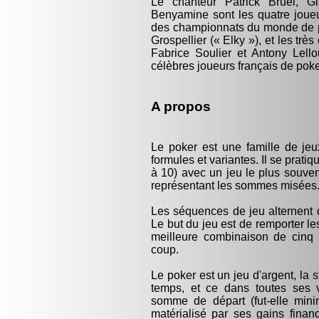
Le chanteur Patrick Bruel, G
Benyamine sont les quatre joueur
des championnats du monde de 
Grospellier (« Elky »), et les tr
Fabrice Soulier et Antony Lell
célèbres joueurs français de poke
A propos
Le poker est une famille de j
formules et variantes. Il se prat
à 10) avec un jeu le plus souven
représentant les sommes misées
Les séquences de jeu alternent di
Le but du jeu est de remporter le
meilleure combinaison de cinq 
coup.
Le poker est un jeu d'argent, la 
temps, et ce dans toutes ses v
somme de départ (fut-elle mini
matérialisé par ses gains finan