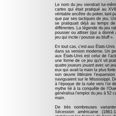
Le nom du jeu viendrait lui-mêm
cartes qui était pratiqué au XVI
véritable ancêtre du poker, tant 
que par ses tactiques de jeu. Un
se pratiquait déjà au temps d
différentes. La légende du jeu r
pousser ou attiser (qui a donné 
jeu qui incite / pousse au bluff ».
En tout cas, c'est aux États-Unis
dans sa version moderne. Un pre
aux États-Unis est celui de l'ac
une forme de ce jeu qu'il vit pr
quatre joueurs jouant avec un jeu 
eux qui avait la main la plus for
son œuvre littéraire l'expansio
naviguaient sur le Mississippi. D
à l'époque de la ruée vers l'or d
mythe lié à la conquête de l'Ou
généralisa l'emploi du jeu à 52 c
main.
De très nombreuses variant
Sécession américaine (1861-