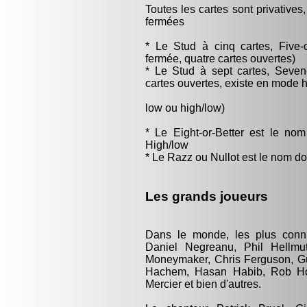
Toutes les cartes sont privatives
fermées
* Le Stud à cinq cartes, Five-
fermée, quatre cartes ouvertes)
* Le Stud à sept cartes, Seven-
cartes ouvertes, existe en mode 
low ou high/low)
* Le Eight-or-Better est le n
High/low
* Le Razz ou Nullot est le nom do
Les grands joueurs
Dans le monde, les plus conn
Daniel Negreanu, Phil Hellmut
Moneymaker, Chris Ferguson, G
Hachem, Hasan Habib, Rob Holl
Mercier et bien d'autres.