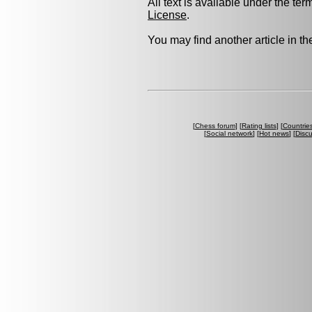
All text is available under the ter
License
.
You may find another article in t
[
Chess forum
] [
Rating lists
] [
Countrie
[
Social network
] [
Hot news
] [
Disc