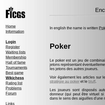
Enc
Home
In english the name is written
Pok
Information
Login
Poker
Register
Waiting lists
Membership
Le poker est un jeu de combinai
Hall of fame
jetons représentant éventuellemen
Tournaments
les jetons des autres joueurs.
Best game
Voir également les articles sur 
Wikichess
stratégie au poker
et le
bluff
.
Rating list
Problems
Les joueurs sont disposés aut
Forum
donneur (qui peut être virtuel si
dans le sens des aiguilles d'une 
Links