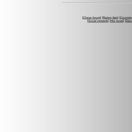
[
Chess forum
] [
Rating lists
] [
Countrie
[
Social network
] [
Hot news
] [
Disc