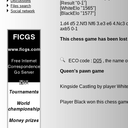
Discussions
[Result "0-1"]
Files search
[WhiteElo "1565"]
Social network
[BlackElo "1577"]
1.d4 d5 2.Nf3 Nf6 3.e3 e6 4.Nc3
axb5 0-1
This chess game has been lost
ECO code :
D05
, the name o
Queen's pawn game
Kingside Castling by player Whit
Player Black won this chess gam