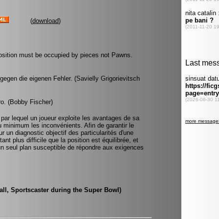
(
download
)
position must be occupied by pieces not Pawns.
egen die eigenen Fehler. (Savielly Grigorievitsch
ro. (Bobby Fischer)
 par lequel un joueur exploite les avantages de sa
au minimum les inconvénients. Afin de garantir le
r un diagnostic objectif des particularités d'une
ant plus difficile que la position est équilibrée, et
u'un seul plan susceptible de répondre aux exigences
rall, Sportscaster during the Super Bowl)