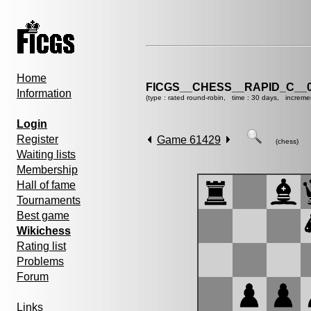
Home
FICGS__CHESS__RAPID_C__0
Information
(type : rated round-robin, time : 30 days, increme
Login
Register
Game 61429
(chess)
Waiting lists
Membership
Hall of fame
Tournaments
Best game
Wikichess
Rating list
Problems
Forum
Links