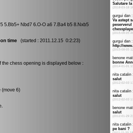
 c5 5.Bb5+ Nbd7 6.O-O a6 7.Ba4 b5 8.Nxb5
 on time
(started : 2011.12.15 0:2:23)
f the chess opening is displayed below :
e (move 6)
e.