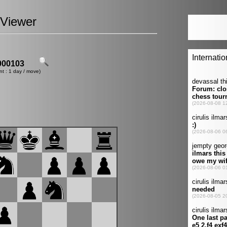
Viewer
00103
nt : 1 day / move)