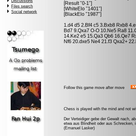
Discussions
[Result "0-1"]
Files search
[WhiteElo "1401"]
Social network
[BlackElo "1987"]
1.d4 d5 2.Bf4 c5 3.Bxb8 Rxb8 4.
Bd7 9.Qxa7 O-O 10.Ne5 Ra8 11.
14.Ke2 e5 15.Qa3 Qb6 16.Qe7 R
Nf6 20.dxe5 Ne4 21.f3 Qxa2+ 22
Follow this game move after move
Chess is played with the mind and not w
Der Verteidiger gebe der Gewalt nach, aber
etwa aus Blindheit oder aus Schrecken, 
(Emanuel Lasker)