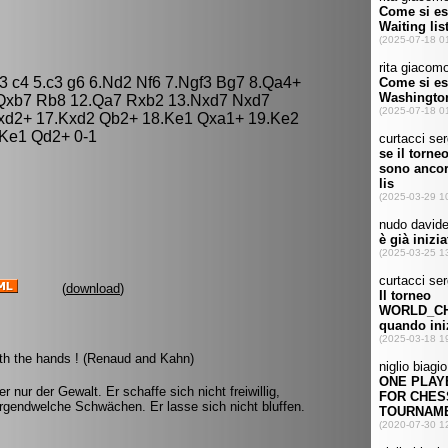
e3 c4 5.c3 g6 6.Nd2 Nf6 7.Ngf3 Bg7 8.Qa4+
Qxb7 Rb8 12.Qa7 Rxb2 13.Nxd7 Nxd7
xd2+ 17.Kxd2 Qb2+ 18.Ke1 Qxa1+ 19.Ke2
.Ke1 Qd2+ 0-1
(
download
)
ith the hands ! (Renaud and Kahn)
 nur der Gewalt. Er schaffe sich nicht freiwillig,
irgendwelche Schwächen. Er lasse sich nicht bluffen.