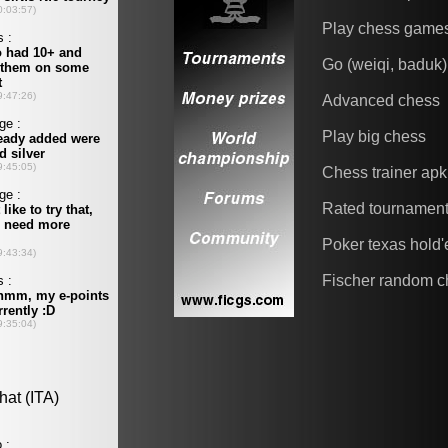
Play chess game
Go (weiqi, baduk)
Advanced chess
Play big chess
Chess trainer apk
Rated tournamen
Poker texas hold
Fischer random c