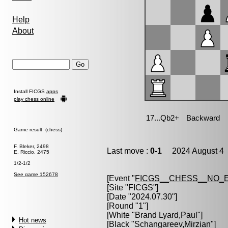
Help
About
Install FICGS
apps
play chess online
Game result (chess)
F. Bleker, 2498
Last move :
0-1
2024 August 4 
E. Riccio, 2475
1/2-1/2
See game 152678
[Event "
FICGS__CHESS__NO_
[Site "FICGS"]
[Date "2024.07.30"]
[Round "1"]
[White "
Brand Lyard,Paul
"]
Hot news
[Black "
Schangareev,Mirzian
"]