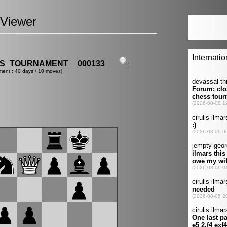
Viewer
ES_TOURNAMENT__000133
ment : 40 days / 10 moves)