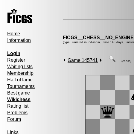
Home
FICGS__CHESS__NO_ENGIN
Information
(type : unrated round-robin, time : 40 days, incre
Login
Register
Game 145741
(chess)
Waiting lists
Membership
Hall of fame
Tournaments
Best game
Wikichess
Rating list
Problems
Forum
Links