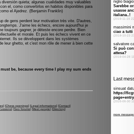
a diversión quieta; algunas cualidades muy valuables
 con el, como convertirlos en habitos disponibles para
 como el Ajedrez. (Benjamin Franklin)
 de gens perdent leur motivation très vite. D'autres,
 longtemps. J'aime les échecs, encore aujourd'hui je
me toujours gagner, je déteste encore perdre. Bien
ellectuelle et morale. Et puis les échecs vivent en ce
nternet. Ils se développent dans les systèmes
de leur ghetto, et c'est mon rôle de mener à bien cette
t must be, because every time I play my sum ends
es
] [
Chess openings
] [
Legal informations
] [
Contact
]
cussions
] [
Seo forums
] [
Meet people
] [
Directory
]