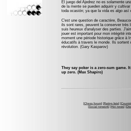
El juego del Ajedrez no es solamente un
de la mente se pueden adquirir y cultivar
toda ocasión; ya que la vida es algo así
C'est une question de caractère, Beaucoup
ils sont rares, peuvent la conserver très
suis heureux d'analyser des parties. J'ai
jouer est important pour mon intégrité int
moment une période historique grâce à I
éducatifs à travers le monde. Ils sortent 
révolution. (Gary Kasparov)
They say poker is a zero-sum game. I
up zero. (Max Shapiro)
[
Chess forum
] [
Rating lists
] [
Countri
[
Social network
] [
Hot news
] [
Dis