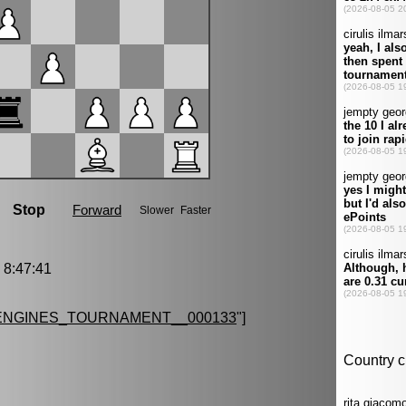
8:47:41
ENGINES_TOURNAMENT__000133
"]