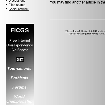
Discussions
You may find another article in t
Files search
Social network
[
Chess forum
] [
Rating lists
] [
Countrie
[
Social network
] [
Hot news
] [
Disc