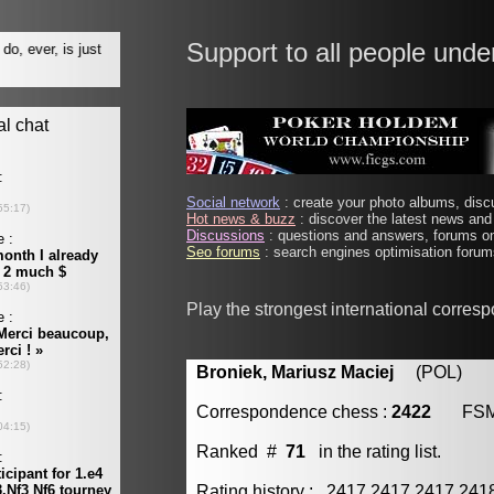
Support to all people unde
Social network
: create your photo albums, discu
Hot news & buzz
: discover the latest news and 
Discussions
: questions and answers, forums on
Seo forums
: search engines optimisation forums
Play the strongest international corres
Broniek, Mariusz Maciej
(POL) [m
Correspondence chess :
2422
FS
Ranked #
71
in the rating list.
Rating history : 2417 2417 2417 24