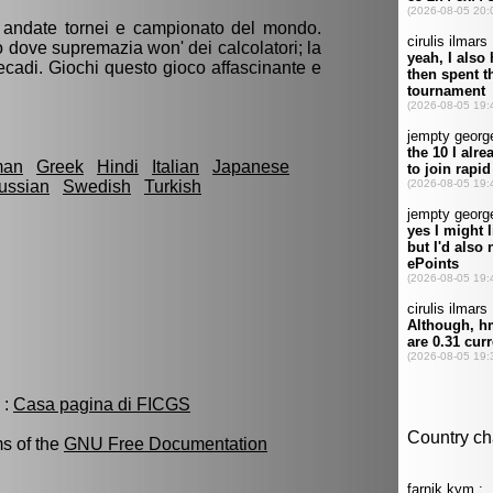
e andate tornei e campionato del mondo.
o dove supremazia won' dei calcolatori; la
ecadi. Giochi questo gioco affascinante e
man
Greek
Hindi
Italian
Japanese
ussian
Swedish
Turkish
 :
Casa pagina di FICGS
ms of the
GNU Free Documentation