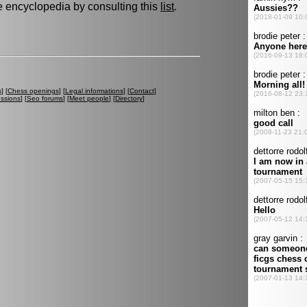
he encyclopedia by consulting this
list
.
s
] [
Chess openings
] [
Legal informations
] [
Contact
]
ussions
] [
Seo forums
] [
Meet people
] [
Directory
]