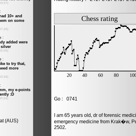
Go : 0741
I am 65 years old, dr of forensic medi
emergency medicine from Krak�w, Pol
2502.