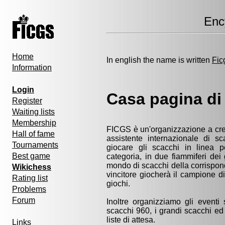
Enc
Home
In english the name is written
Fic
Information
Login
Casa pagina di
Register
Waiting lists
Membership
FICGS è un'organizzazione a cres
Hall of fame
assistente internazionale di s
Tournaments
giocare gli scacchi in linea p
Best game
categoria, in due fiammiferi dei
mondo di scacchi della corrispond
Wikichess
vincitore giocherà il campione d
Rating list
giochi.
Problems
Forum
Inoltre organizziamo gli eventi s
scacchi 960, i grandi scacchi ed i
liste di attesa.
Links