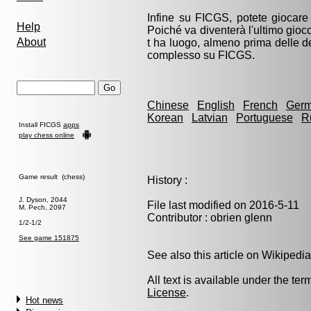
Infine su FICGS, potete giocar
Help
Poiché va diventerà l'ultimo gioc
About
t ha luogo, almeno prima delle d
complesso su FICGS.
Chinese
English
French
Ger
Korean
Latvian
Portuguese
R
Install FICGS
apps
play chess online
Game result (chess)
History :
J. Dyson, 2044
File last modified on 2016-5-11
M. Pech, 2097
Contributor : obrien glenn
1/2-1/2
See game 151875
See also this article on Wikipedia
All text is available under the ter
License
.
Hot news