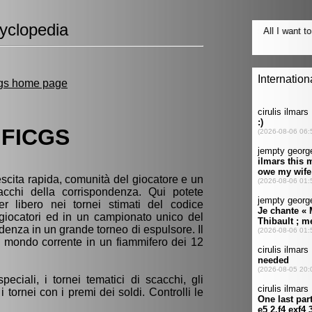
yclopedia
gs home page
 FICGS
cita rapida, comunità del giocatore e un
cacchi della corrispondenza. Qui potete
er libero nei tornei stimati del codice
 giocatori ed in un campionato unico del
enza in un grande torneo di espulsore. Il
i mondo corrente in un fiammifero dei 12
peciali, i tornei tematici di scacchi, gli
 tornei con i premi dei soldi. Controlli le