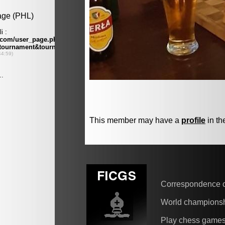
This member may have a
profile
in th
Correspondence 
World champions
Play chess game