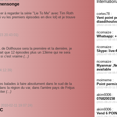
e mensonge
er à regarder la série "Lie To Me" avec Tim Roth
'ai vu les premiers épisodes en divx lol) et je trouve
-23 20:43:01)
 de Dollhouse sera la première et la dernière, je
rait que 12 épisodes plus un 13ème qui ne sera
si c'est vraime
(...)
14:12:39)
les balades à faire absolument dans le sud de la
ns la région du var, dans l'arrière pays de Fréjus
siter
(...)
 2010-02-11 19:07:24)
VC