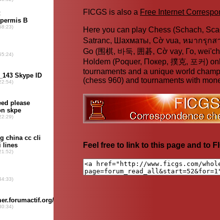
FICGS is also a
Free Internet Corresp
Here you can play Chess (Schach, Scac
Satranc, Шахматы, Cờ vua, หมากรุก
Go (围棋, 바둑, 囲碁, Cờ vay, Го, wei'chi
Holdem (Poquer, Покер, 撲克, 포커) online
tournaments and a unique world champ
(chess 960) and tournaments with mone
Feel free to link to this page and to