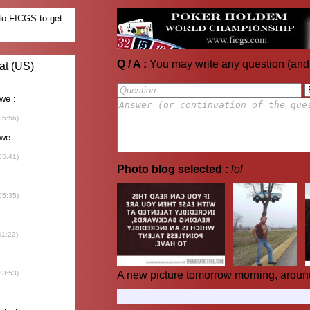
Q / A :
You may write any question (and
Photo blog selected :
lol
A new picture tomorrow morning, aroun