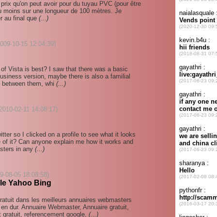
r prix qu'on peut avoir pour du tuyau PVC (pour être
u moins sur une longueur de 100 mètres. Je
r au final que
(...)
2009-10-15 12:04:39)
 of Vista is best? I saw that there was a basic
siness version, maybe there is also a familial
es between them, whi
(...)
2010-02-11 14:08:17)
ter so I clicked on a profile to see what it looks
se of it? Can anyone explain me how it works and
asters in any
(...)
09-08-05 18:08:58)
le Yahoo Bing
tuit dans les meilleurs annuaires webmasters
n dur. Annuaire Webmaster, Annuaire gratuit,
gratuit, referencement google,
(...)