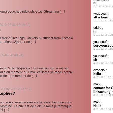
/www.marocgo.net/index.php?cat=Streaming
(...)
2010-02-06 16:19:32)
.
r free? Greetings, University student from Estonia
e: atlantis2(at)hot.ee
(...)
9-05-06 20:48:24)
aison 5 de Desperate Housewives sur le net en
n suis au moment où Dave Williams se rend compte
ort de sa femme et de
(...)
 2009-12-27 20:47:19)
ceptive?
 contraceptive équivalente à la pilule Jasmine vous
a Jasmine. Le prix est déjà élevé mais je remarque
foi
(...)