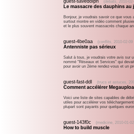
guest-savedolph
(débats, 2010-02-
Le massacre des dauphins au 
Bonjour, je voudrais savoir ce que vous 
surtout montre en vidéo comment plusieu
et le plus souvent massacrés chaque a
guest-4be0aa
(conflits, 2010-02-09
Antenniste pas sérieux
Salut à tous, je voudrais votre avis sur u
nommé "Réseaux et Services" qui devait
pour avoir un 2ème rendez-vous et un p
guest-fast-ddl
(trucs et astuces, 20
Comment accélérer Megauploa
Voici une liste de sites capables de déb
utiles pour accélérer vos téléchargemen
plupart sont payants pour quelques euro
guest-143f0c
(medicine, 2010-01-02
How to build muscle