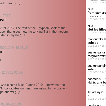
h mark cream
(...)
1:07:30)
ovel
333 YEARS. The text of the Egyptian Book of the
spell that gives new life to King Tut in the modern
ouded in myste
(...)
2009-12-04 19:05:18)
sn
)
-12-05 23:01:54)
o was elected Miss France 2010. I know that the
 37 candidates on french websites. In my opinion,
ope she wil
(...)
0-02-06 20:35:06)