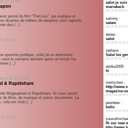
09 12:20:04)
japon
avez pensé du film "TheCove", qui explique et
rs dizaines de milliers de dauphins sont capturés
nnée dan
(...)
 11:25:16)
ne question juridique, voilà j'ai un antenniste
 venir la semaine dernière après un temps fou
remier
(...)
09-11-30 22:30:03)
d & Rapidshare
rider Megaupload et Rapidshare. Ils vous seront
ts de films, de musique et autres documents. La
s, cela est moin
(...)
 02:31:11)