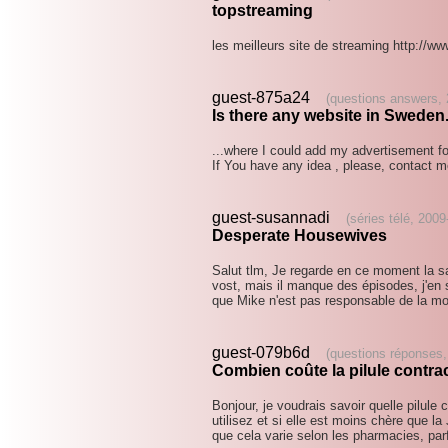
topstreaming
les meilleurs site de streaming http:/
guest-875a24
(questions answers, 
Is there any website in Sweden.
...where I could add my advertisement fo
If You have any idea , please, contact m
guest-susannadi
(séries télé, 200
Desperate Housewives
Salut tlm, Je regarde en ce moment la s
vost, mais il manque des épisodes, j'e
que Mike n'est pas responsable de la m
guest-079b6d
(questions réponses,
Combien coûte la pilule contra
Bonjour, je voudrais savoir quelle pilule
utilisez et si elle est moins chère que l
que cela varie selon les pharmacies, par