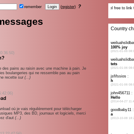
?
remember
(
register
)
 messages
20:36:50)
n?
e des pains au raisin avec une machine à pain. Je
n des boulangeries qui ne ressemble pas au pain
une recette sur
(...)
6:42:06)
oad
ownload où je vais régulièrement pour télécharger
siques MP3, des BD, journaux et logiciels, merci
sez d'aut
(...)
-12 22:47:56)