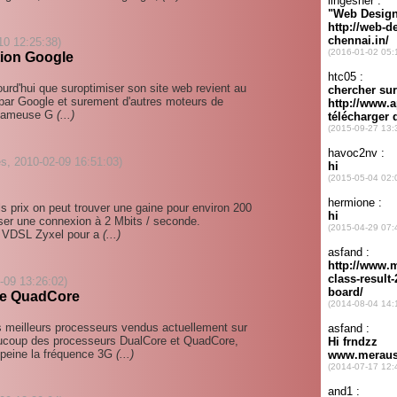
10 12:25:38)
tion Google
ourd'hui que suroptimiser son site web revient au
s par Google et surement d'autres moteurs de
a fameuse G
(...)
es, 2010-02-09 16:51:03)
ls prix on peut trouver une gaine pour environ 200
sser une connexion à 2 Mbits / seconde.
m VDSL Zyxel pour a
(...)
2-09 13:26:02)
re QuadCore
es meilleurs processeurs vendus actuellement sur
aucoup des processeurs DualCore et QuadCore,
 peine la fréquence 3G
(...)