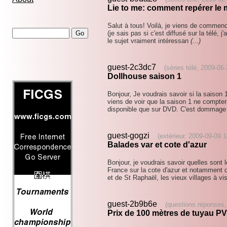
Lie to me: comment repérer l
Salut à tous! Voilà, je viens de commenc
(je sais pas si c'est diffusé sur la télé, j
le sujet vraiment intéressan
(...)
guest-2c3dc7
(séries télé, 2009-06
Dollhouse saison 1
Bonjour, Je voudrais savoir si la saison 1
viens de voir que la saison 1 ne compte
disponible que sur DVD. C'est dommage 
guest-gogzi
(extérieur, 2009-09-09 
Balades var et cote d'azur
Bonjour, je voudrais savoir quelles sont 
France sur la cote d'azur et notamment da
et de St Raphaël, les vieux villages à vi
guest-2b9b6e
(questions réponses,
Prix de 100 mètres de tuyau P