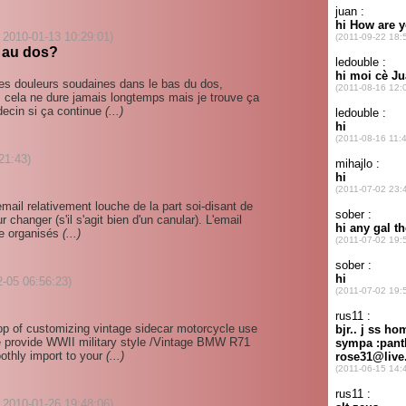
 2010-01-13 10:29:01)
 au dos?
des douleurs soudaines dans le bas du dos,
, cela ne dure jamais longtemps mais je trouve ça
decin si ça continue
(...)
21:43)
mail relativement louche de la part soi-disant de
changer (s'il s'agit bien d'un canular). L'email
e organisés
(...)
2-05 06:56:23)
hop of customizing vintage sidecar motorcycle use
e provide WWII military style /Vintage BMW R71
othly import to your
(...)
 2010-01-26 19:48:06)