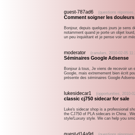
guest-787ad6
(questions réponses,
Comment soigner les douleurs
Bonjour, depuis quelques jours je sens 
notamment quand je porte un objet lourd
un peu inquiétant et je pense voir un mé
moderator
(canulars, 2010-02-05 11:
Séminaires Google Adsense
Bonjour à tous, Je viens de recevoir un e
Google, mais extremement bien écrit pour 
présente des séminaires Google Adsens
lukesidecar1
(opportunities, 2010-0
classic cj750 sidecar for sale
Luke's sidecar shop is a professional s
the CJ750 of PLA sidecars in China . W
style/Luxury style. We can help you smo
guest-d14a9d
(questions réponses,