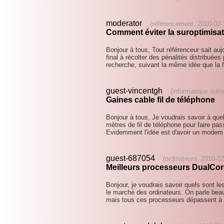
moderator
(référencement, 2010-02-
Comment éviter la suroptimisa
Bonjour à tous, Tout référenceur sait auj
final à récolter des pénalités distribuée
recherche, suivant la même idée que l
guest-vincentgh
(informatique autr
Gaines cable fil de téléphone
Bonjour à tous, Je voudrais savoir à que
mètres de fil de téléphone pour faire pa
Evidemment l'idée est d'avoir un mode
guest-687054
(ordinateurs, 2010-0
Meilleurs processeurs DualCo
Bonjour, je voudrais savoir quels sont l
le marché des ordinateurs. On parle be
mais tous ces processeurs dépassent à