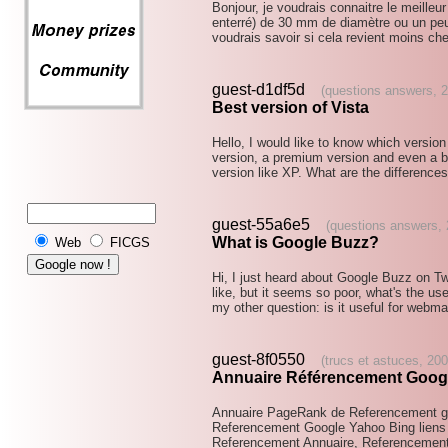
Bonjour, je voudrais connaitre le meilleu
enterré) de 30 mm de diamètre ou un pe
voudrais savoir si cela revient moins che
guest-d1df5d
(questions answers, 
Best version of Vista
Hello, I would like to know which version
version, a premium version and even a bu
version like XP. What are the differenc
guest-55a6e5
(questions answers, 
What is Google Buzz?
Web
FICGS
Hi, I just heard about Google Buzz on Twit
like, but it seems so poor, what's the u
my other question: is it useful for webm
guest-8f0550
(trucs et astuces, 20
Annuaire Référencement Goog
Annuaire PageRank de Referencement gra
Referencement Google Yahoo Bing liens e
Referencement Annuaire, Referencement 