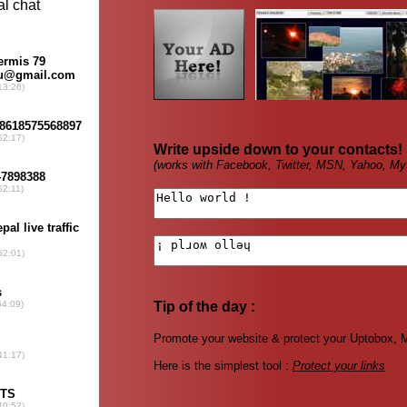
Write upside down to your contacts!
(works with Facebook, Twitter, MSN, Yahoo, My
Tip of the day :
Promote your website & protect your Uptobox, Me
Here is the simplest tool :
Protect your links