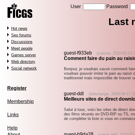
User
Password
Last
Hot news
Seo forums
Discussions
Meet people
guest-f933eb
(cuisine, 2010-02-13 
Games server
Comment faire du pain au raisi
Web directory
Social network
Bonjour, je voudrais savoir comment fair
voudrais pouvoir imiter le pain au raisi
traditionnel mais impossible de trouver 
Register
guest-ddl
(télécharger, 2009-09-17 1
Meilleurs sites de direct downl
Membership
Salut à tous, voici les sites de direct d
des films récents en DVD-RIP ou TS, mu
Links
de compléter la liste si vous en connais
Help
guest-b9da28
About
(séries télé, 2010-02