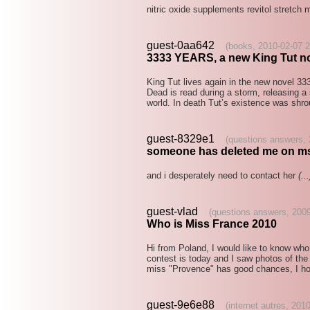
nitric oxide supplements revitol stretc
guest-0aa642
(books, 2010-02-07 2
3333 YEARS, a new King Tut n
King Tut lives again in the new novel 3
Dead is read during a storm, releasing a 
world. In death Tut’s existence was shr
guest-8329e1
(questions answers, 
someone has deleted me on m
and i desperately need to contact her
(...
guest-vlad
(questions answers, 2009
Who is Miss France 2010
Hi from Poland, I would like to know wh
contest is today and I saw photos of the
miss "Provence" has good chances, I h
guest-9e6e88
(internet autres, 201