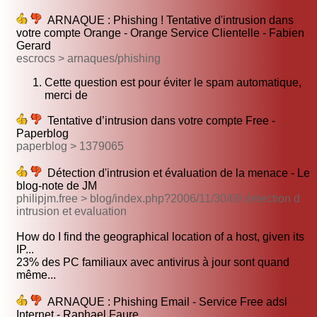
ARNAQUE : Phishing ! Tentative d'intrusion dans
votre compte Orange - Orange Service Clientelle - Fabien
Gerard
escrocs > arnaques/phishing
Cette question est pour éviter le spam automatique,
merci de
Tentative d’intrusion dans votre compte Free -
Paperblog
paperblog > 1379065
Détection d'intrusion et évaluation de la menace - Le
blog-note de JM
philipjm.free > blog/index.php?2006/11/30/69 detection d
intrusion et evaluation
How do I find the geographical location of a host, given its
IP...
23% des PC familiaux avec antivirus à jour sont quand
même...
ARNAQUE : Phishing Email - Service Free adsl
Internet - Raphael Faure