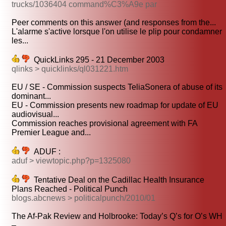
trucks/1036404 command%C3%A9e par
Peer comments on this answer (and responses from the...
L'alarme s'active lorsque l'on utilise le plip pour condamner
les...
QuickLinks 295 - 21 December 2003
qlinks > quicklinks/ql031221.htm
EU / SE - Commission suspects TeliaSonera of abuse of its
dominant...
EU - Commission presents new roadmap for update of EU
audiovisual...
Commission reaches provisional agreement with FA
Premier League and...
ADUF :
aduf > viewtopic.php?p=1325080
Tentative Deal on the Cadillac Health Insurance
Plans Reached - Political Punch
blogs.abcnews > politicalpunch/2010/01
The Af-Pak Review and Holbrooke: Today’s Q’s for O’s WH
–...