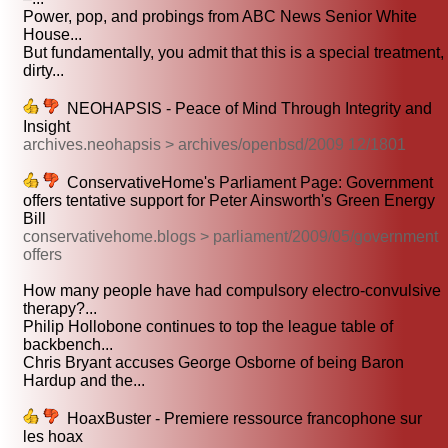
Power, pop, and probings from ABC News Senior White
House...
But fundamentally, you admit that this is a special treatment,
dirty...
NEOHAPSIS - Peace of Mind Through Integrity and
Insight
archives.neohapsis > archives/openbsd/2009 12/1801
ConservativeHome's Parliament Page: Government
offers tentative support for Peter Ainsworth's Green Energy
Bill
conservativehome.blogs > parliament/2009/05/government
offers
How many people have had compulsory electro-convulsive
therapy?...
Philip Hollobone continues to top the league table of
backbench...
Chris Bryant accuses George Osborne of being Baron
Hardup and the...
HoaxBuster - Premiere ressource francophone sur
les hoax