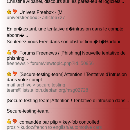
Christine Albanel, discours sur les pares-feu et logiciels...
Univers Freebox - [M
universfreebox > article6727
En pr�textant, une tentative d�intrusion dans le compte
abonn�...
Soutenez-vous Free dans son obstruction � l�Hadopi...
Forums Freenews / [Phishing] Nouvelle tentative de
phishing...
freenews > forum/viewtopic.php?id=50956
[Secure-testing-team] Attention ! Tentative d'intrusion
dans votre compt
mail archive > secure testing
team@lists.alioth.debian.org/msg02728
[Secure-testing-team] Attention ! Tentative d'intrusion dans...
_______________________________________________
Secure-testing-team...
comandée par plip > key-fob controlled
proz > kudoz/french to english/automotive cars