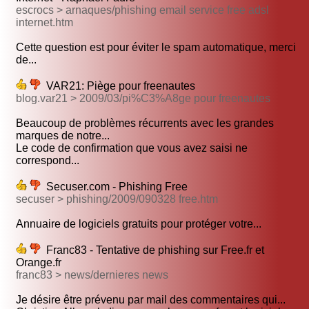
escrocs > arnaques/phishing email service free adsl
internet.htm
Cette question est pour éviter le spam automatique, merci
de...
VAR21: Piège pour freenautes
blog.var21 > 2009/03/pi%C3%A8ge pour freenautes
Beaucoup de problèmes récurrents avec les grandes
marques de notre...
Le code de confirmation que vous avez saisi ne
correspond...
Secuser.com - Phishing Free
secuser > phishing/2009/090328 free.htm
Annuaire de logiciels gratuits pour protéger votre...
Franc83 - Tentative de phishing sur Free.fr et
Orange.fr
franc83 > news/dernieres news
Je désire être prévenu par mail des commentaires qui...