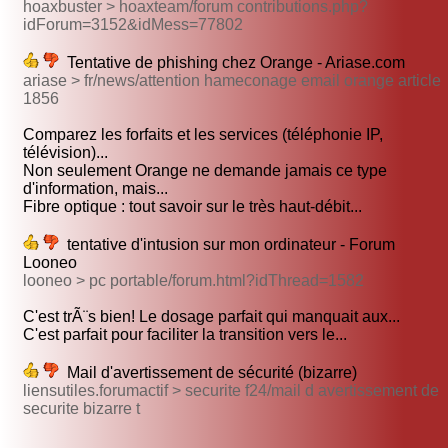
hoaxbuster > hoaxteam/forum contributions.php?
idForum=3152&idMess=77802
Tentative de phishing chez Orange - Ariase.com
ariase > fr/news/attention hameconage email orange article
1856
Comparez les forfaits et les services (téléphonie IP,
télévision)...
Non seulement Orange ne demande jamais ce type
d'information, mais...
Fibre optique : tout savoir sur le très haut-débit...
tentative d'intusion sur mon ordinateur - Forum
Looneo
looneo > pc portable/forum.html?idThread=1582
C'est trÃ¨s bien! Le dosage parfait qui manquait aux...
C'est parfait pour faciliter la transition vers le...
Mail d'avertissement de sécurité (bizarre)
liensutiles.forumactif > securite f24/mail d avertissement de
securite bizarre t