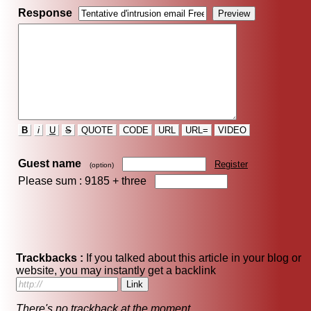
Response
B
i
U
S
QUOTE
CODE
URL
URL=
VIDEO
Guest name
Register
(option)
Please sum : 9185 +
three
Trackbacks :
If you talked about this article in your blog or
website, you may instantly get a backlink
There's no trackback at the moment.