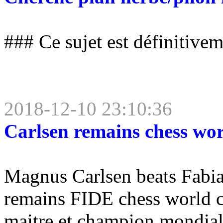
### Ce sujet est définitive
2018-12-10 23:10:36
Carlsen remains chess wo
Magnus Carlsen beats Fabian
remains FIDE chess world c
maitre et champion mondial