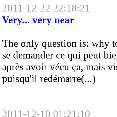
2011-12-22 22:18:21
Very... very near
The only question is: why t
se demander ce qui peut bie
après avoir vécu ça, mais v
puisqu'il redémarre(...)
2011-12-10 01:21:10