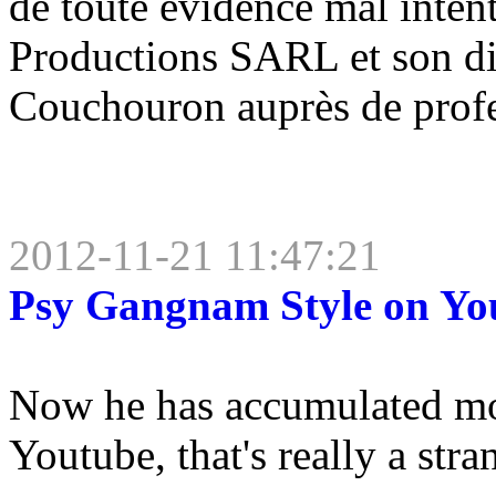
de toute évidence mal inte
Productions SARL et son d
Couchouron auprès de profes
2012-11-21 11:47:21
Psy Gangnam Style on Yo
Now he has accumulated mo
Youtube, that's really a st