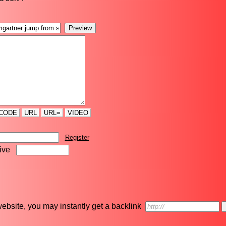
CODE
URL
URL=
VIDEO
Register
five
r website, you may instantly get a backlink