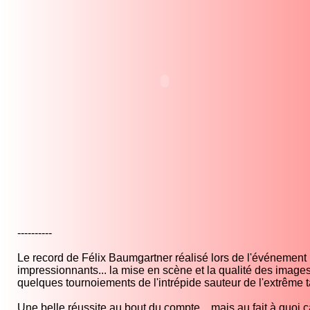
----------
Le record de Félix Baumgartner réalisé lors de l'événement 
impressionnants... la mise en scène et la qualité des imag
quelques tournoiements de l'intrépide sauteur de l'extrême t
Une belle réussite au bout du compte... mais au fait à quoi ç