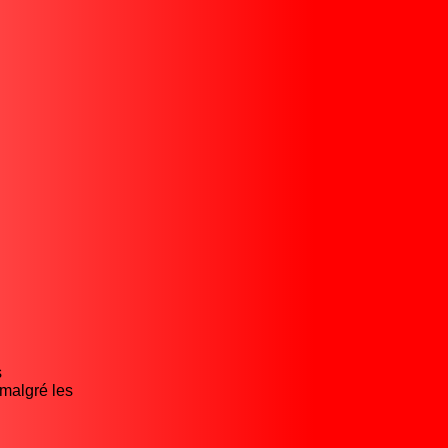
s
 malgré les