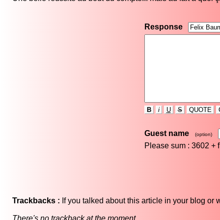
Response
B
i
U
S
QUOTE
Guest name
(option)
Please sum : 3602 +
Trackbacks :
If you talked about this article in your blog o
There's no trackback at the moment.