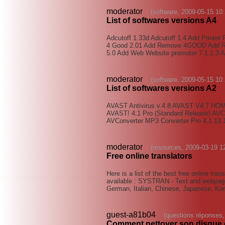
moderator
(software, 2009-05-15 10:
List of softwares versions A4
Adcutoff 1.33d Adcutoff 1.4 Add Printe
4 Good 2.01 Add Remove 4GOOD Add Re
5.0 Add Web Website promoter 7.1.1.3
moderator
(software, 2009-05-15 10:
List of softwares versions A2
AVAST Antivirus v.4.8 AVAST V4.7 HOM
AVAST! 4.1 Pro (Standard Release) AVC
AVConverter MP3 Converter Pro 4.1.13.
moderator
(resources, 2009-03-19 1
Free online translators
Here is a list of the best free online tra
available : SYSTRAN - Text and webpage 
German, Italian, Chinese, Japanese, Ko
guest-a81b04
(questions réponses,
Comment nettoyer son disque 