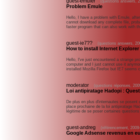
guest-emuler
(questions answers, 
Problem Emule
Hello, I have a problem with Emule, after 
cannot download any complete file, prob
faster program that can also work with 
guest-ie7??
(questions answers, 20
How to install Internet Explorer
Hello, I've just encountered a strange pr
computer and I just cannot use it anymore,
installed Mozilla Firefox but IE7 seems
moderator
(questions réponses, 200
Loi antipiratage Hadopi : Ques
De plus en plus d'internautes se posent
place prochaine de la loi antipiratage Had
légitime de se poser certaines questions
guest-andreg
(référencement, 2009
Google Adsense revenus en e