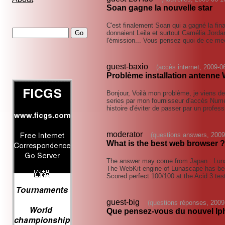
Soan gagne la nouvelle star
C'est finalement Soan qui a gagné la fin
donnaient Leila et surtout Camélia Jorda
l'émission... Vous pensez quoi de ce me
guest-baxio
(accès internet, 2009-0
Problème installation antenne
Bonjour, Voilà mon problème, je viens 
series par mon fournisseur d'accès Numé
histoire d'éviter de passer par un profess
moderator
(questions answers, 2009
What is the best web browser ?
The answer may come from Japan : Lun
The WebKit engine of Lunascape has bee
Scored perfect 100/100 at the Acid 3 tes
guest-big
(questions réponses, 2009
Que pensez-vous du nouvel Ip