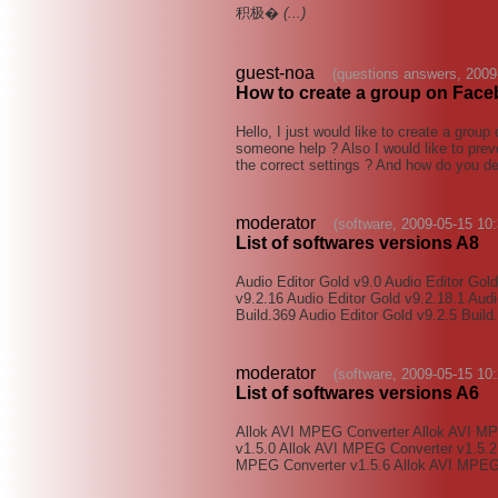
积极�
(...)
guest-noa
(questions answers, 2009
How to create a group on Fac
Hello, I just would like to create a group
someone help ? Also I would like to prev
the correct settings ? And how do you d
moderator
(software, 2009-05-15 10:
List of softwares versions A8
Audio Editor Gold v9.0 Audio Editor Gold
v9.2.16 Audio Editor Gold v9.2.18.1 Audi
Build.369 Audio Editor Gold v9.2.5 Build
moderator
(software, 2009-05-15 10:
List of softwares versions A6
Allok AVI MPEG Converter Allok AVI MP
v1.5.0 Allok AVI MPEG Converter v1.5.2
MPEG Converter v1.5.6 Allok AVI MPEG