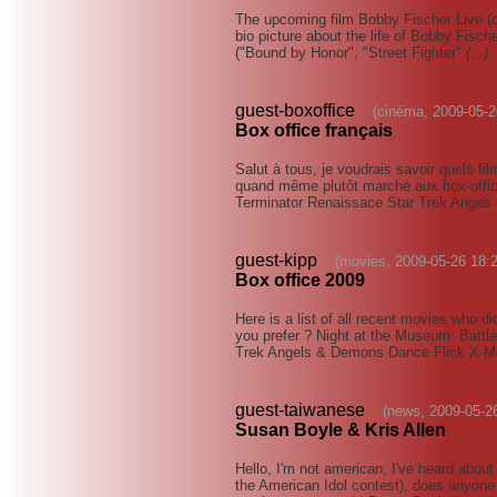
The upcoming film Bobby Fischer Live (d
bio picture about the life of Bobby Fis
("Bound by Honor", "Street Fighter"
(...)
guest-boxoffice
(cinéma, 2009-05-2
Box office français
Salut à tous, je voudrais savoir quels f
quand même plutôt marché aux box-offic
Terminator Renaissace Star Trek Ange
guest-kipp
(movies, 2009-05-26 18:2
Box office 2009
Here is a list of all recent movies who di
you prefer ? Night at the Museum: Battle
Trek Angels & Demons Dance Flick X-M
guest-taiwanese
(news, 2009-05-2
Susan Boyle & Kris Allen
Hello, I'm not american, I've heard abo
the American Idol contest), does anyone 