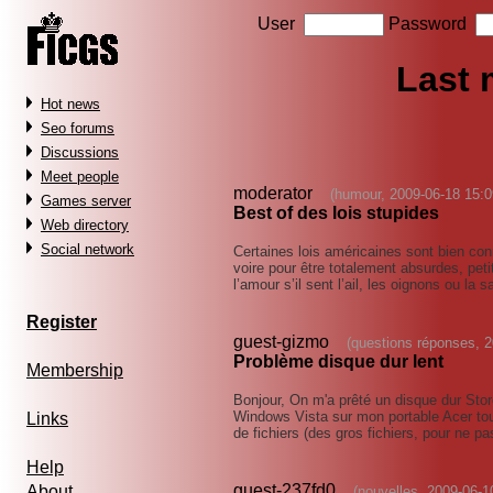
User
Password
Last
Hot news
Seo forums
Discussions
Meet people
moderator
(humour, 2009-06-18 15:0
Games server
Best of des lois stupides
Web directory
Social network
Certaines lois américaines sont bien co
voire pour être totalement absurdes, peti
l’amour s’il sent l’ail, les oignons ou la 
Register
guest-gizmo
(questions réponses, 2
Problème disque dur lent
Membership
Bonjour, On m'a prêté un disque dur Sto
Windows Vista sur mon portable Acer tout
Links
de fichiers (des gros fichiers, pour ne pa
Help
guest-237fd0
About
(nouvelles, 2009-06-1