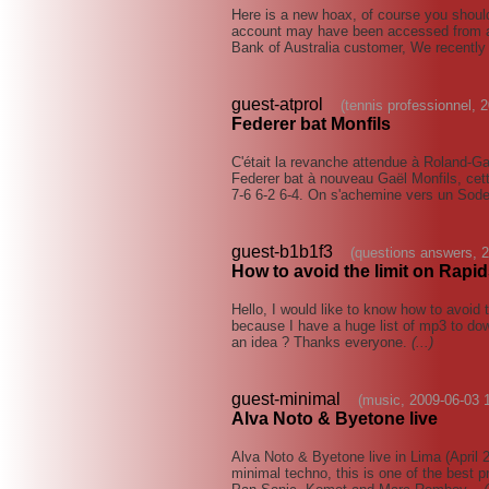
Here is a new hoax, of course you should 
account may have been accessed from 
Bank of Australia customer, We recentl
guest-atprol
(tennis professionnel, 
Federer bat Monfils
C'était la revanche attendue à Roland-Gar
Federer bat à nouveau Gaël Monfils, cett
7-6 6-2 6-4. On s'achemine vers un Soder
guest-b1b1f3
(questions answers, 
How to avoid the limit on Rapi
Hello, I would like to know how to avoid 
because I have a huge list of mp3 to do
an idea ? Thanks everyone.
(...)
guest-minimal
(music, 2009-06-03 
Alva Noto & Byetone live
Alva Noto & Byetone live in Lima (April 2
minimal techno, this is one of the best 