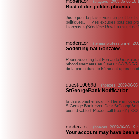
moderator
(blagues, 2009-06-06 15:
Best of des petites phrases
Juste pour le plaisir, voici un petit best
politiques... « Mes excuses pour ces prop
Français » (Ségolène Royal au sujet de
moderator
(tennis professionnel, 20
Soderling bat Gonzales
Robin Soderling bat Fernando Gonzales 
rebondissements en 5 sets : 6-3 7-5 5-7 
de la partie dans le 5ème set après un
guest-10069d
(hoaxes, 2009-06-05 
StGeorgeBank Notification
Is this a phisher scam ? There is not even
StGeorge Bank ever. Dear StGeorgeBank
been disabled. Please call free (61) X
moderator
(hoaxes, 2009-06-03 19:4
Your account may have been 