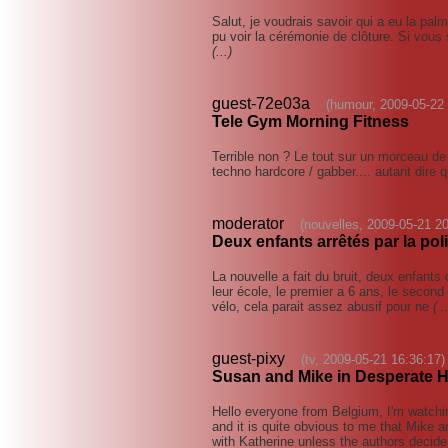
Salut, je voudrais savoir qui a eu la pal
pu voir la cérémonie de clôture. Si vous s
(...)
guest-72e03a
(humour, 2009-05-22 
Tele Gym Morning Fitness
Terrible non ? Le tout sur un morceau d
techno hardcore / gabber.... autant dire q
moderator
(nouvelles, 2009-05-21 20
Deux enfants arrêtés par la pol
La nouvelle a fait du bruit, deux enfants 
leur école, le premier a 6 ans, le seco
vélo, cela parait assez abusif pour ne
(..
guest-pixy
(tv, 2009-05-21 16:36:17)
Susan and Mike in Desperate 
Hello everyone from Belgium, I'm watch
and it is quite obvious to me that Mike a
with Katherine unless the authors decid