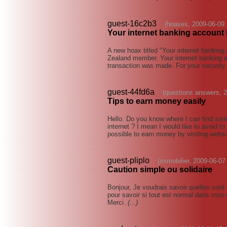
guest-16c2b3
(hoaxes, 2009-06-09 
Your internet banking account 
A new hoax titled "Your internet banking
Zealand member, Your internet banking a
transaction was made. For your security
guest-44fd6a
(questions answers, 
Tips to earn money easily
Hello. Do you know where I can find some
internet ? I mean I would like to avoid to
possible to earn money by visiting websi
guest-pliplo
(immobilier, 2009-06-07
Caution simple ou solidaire
Bonjour, Je voudrais savoir quelles sont 
pour savoir si tout est normal dans mon 
Merci.
(...)