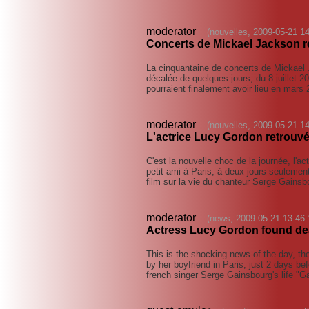
moderator
(nouvelles, 2009-05-21 14
Concerts de Mickael Jackson r
La cinquantaine de concerts de Mickael 
décalée de quelques jours, du 8 juillet 20
pourraient finalement avoir lieu en mars
moderator
(nouvelles, 2009-05-21 14
L'actrice Lucy Gordon retrouv
C'est la nouvelle choc de la journée, l'a
petit ami à Paris, à deux jours seulemen
film sur la vie du chanteur Serge Gains
moderator
(news, 2009-05-21 13:46:
Actress Lucy Gordon found dea
This is the shocking news of the day, t
by her boyfriend in Paris, just 2 days bef
french singer Serge Gainsbourg's life "