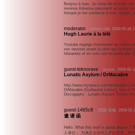
Bonjour à tous, Je viens de recevoir ce
revenus Adsense passaient en euros (enf
lorsque je me connecte à mon compte, 
moderator
(séries télé, 2009-05-18 
Hugh Laurie à la télé
Youtube regorge maintenant de vidéos de
ses oeuvres avant la série qui l'a rendu
hilarantes et en voici une en particulier
guest-teknorave
(music, 2009-05-1
Lunatic Asylum / DrMacabre
http://www.myspace.com/drmacabre Liste
DrMacabre (Guillaume Leroux), one of the
Discogaphy : Lunatic Asylum Techno S
guest-1465c8
(問題 答復, 2009-05-18
邀 请 函
Hello. What this mail is abou
人单位： 为满足企业对人才的需求，帮