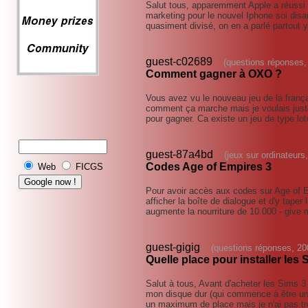
Salut tous, apparemment Apple a réussi 
marketing pour le nouvel Iphone soi disan
quasiment divisé, on en a parlé partout
guest-c02689
(questions réponses,
Comment gagner à OXO ?
Vous avez vu le nouveau jeu de la franç
comment ça marche mais je voulais juste
pour gagner. Ca existe un jeu de type lo
guest-87a4bd
(jeux sur ordinateurs
Codes Age of Empires 3
Web
FICGS
Pour avoir accès aux codes sur Age of Em
afficher la boîte de dialogue et d'y taper
augmente la nourriture de 10.000 - give 
guest-gigig
(questions réponses, 20
Quelle place pour installer les 
Salut à tous, Avant d'acheter les Sims 3 j
mon disque dur (qui commence à être un peu
un maximum de place mais je n'ai pas t