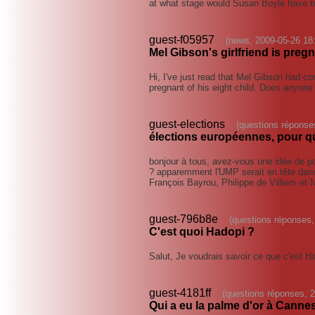
at what stage would Susan Boyle have 
guest-f05957
(news, 2009-05-26 18
Mel Gibson's girlfriend is preg
Hi, I've just read that Mel Gibson had co
pregnant of his eight child. Does anyone
guest-elections
(questions réponse
élections européennes, pour qu
bonjour à tous, avez-vous une idée de p
? apparemment l'UMP serait en tête dan
François Bayrou, Philippe de Villiers et
guest-796b8e
(questions réponses,
C'est quoi Hadopi ?
Salut, Je voudrais savoir ce que c'est H
guest-4181ff
(questions réponses, 
Qui a eu la palme d'or à Canne