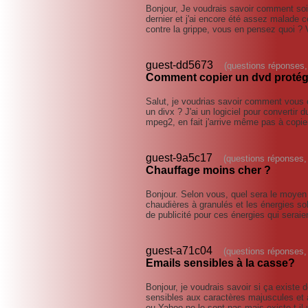
Bonjour, Je voudrais savoir comment soig
dernier et j'ai encore été assez malade ce
contre la grippe, vous en pensez quoi ?
guest-dd5673
(questions réponses,
Comment copier un dvd protég
Salut, je voudrias savoir comment vous 
un divx ? J'ai un logiciel pour converti
mpeg2, en fait j'arrive même pas à copi
guest-9a5c17
(questions réponses,
Chauffage moins cher ?
Bonjour. Selon vous, quel sera le moyen
chaudières à granulés et les énergies sol
de publicité pour ces énergies qui serai
guest-a71c04
(questions réponses,
Emails sensibles à la casse?
Bonjour, je voudrais savoir si ça existe 
sensibles aux caractères majuscules et
ou Yahoo ne le sont pas mais existe-t-il