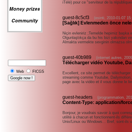
iTélé) pour ce "serviteur de la républiqu
guest-8c5cf3
(esinti, 2010-01-07 15
[Sağlık] Evlenmeden önce nele
Niçin evleniriz ;Temelde hepimiz başka in
Olgunlaştıkça da bu his bizi yakından ve 
Almakta vermekte sevginin olmazsa olm
guest-40b989
(internet autres, 200
Télécharger vidéo Youtube, Da
Web
FICGS
Excellent, ce site permet de télécharger
streaming comme Youtube, Dailymotion, Met
page avec la vidéo et il vous donne le li
guest-headers
(programmation, 201
Content-Type: application/for
Bonjour, je voudrais savoir à quoi corre
utilité à chacun et fonctionnent-ils diff
Unix/Linux ou Windows... Bref, sont-ils ut