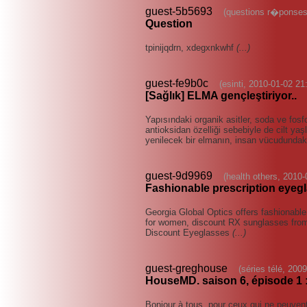
guest-5b5693
(questions r�ponses
Question
tpinijqdrn, xdegxnkwhf
(...)
guest-fe9b0c
(esinti, 2010-01-02 21
[Sağlık] ELMA gençleştiriyor..
Yapısındaki organik asitler, soda ve fosf
antioksidan özelliği sebebiyle de cilt yaş
yenilecek bir elmanın, insan vücudundak
guest-9d9969
(health others, 2010-
Fashionable prescription eyeg
Georgia Global Optics offers fashionable
for women, discount RX sunglasses from 
Discount Eyeglasses
(...)
guest-greghouse
(séries télé, 200
HouseMD. saison 6, épisode 1 
Bonjour à tous, pour ceux qui ne peuvent