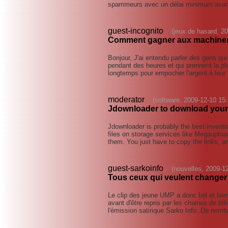
spammeurs avec un délai minimum avant
guest-incognito
(jeux de hasard, 2
Comment gagner aux machines
Bonjour, J'ai entendu parler des gens q
pendant des heures et qui prennent la pl
longtemps pour empocher l'argent à leur
moderator
(software, 2009-12-10 15:
Jdownloader to download your f
Jdownloader is probably the best invent
files on storage services like Megaupload
them. You just have to copy the links, an
guest-sarkoinfo
(nouvelles, 2009-1
Tous ceux qui veulent changer
Le clip des jeune UMP a donc bel et bien 
avant d'être repris par les chaines de 
l'émission satirique Sarko Info. De nom