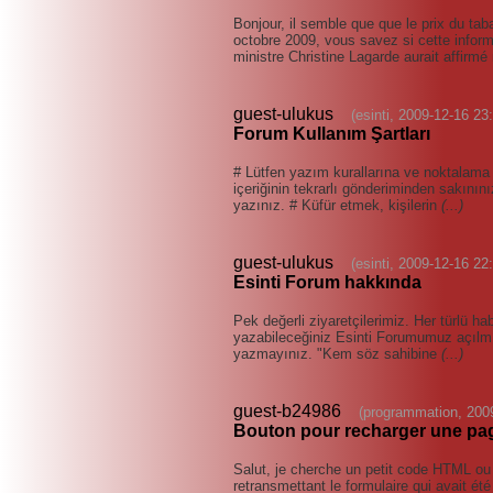
Bonjour, il semble que que le prix du t
octobre 2009, vous savez si cette infor
ministre Christine Lagarde aurait affirmé
guest-ulukus
(esinti, 2009-12-16 23
Forum Kullanım Şartları
# Lütfen yazım kurallarına ve noktalama i
içeriğinin tekrarlı gönderiminden sakının
yazınız. # Küfür etmek, kişilerin
(...)
guest-ulukus
(esinti, 2009-12-16 22
Esinti Forum hakkında
Pek değerli ziyaretçilerimiz. Her türlü ha
yazabileceğiniz Esinti Forumumuz açılmış
yazmayınız. "Kem söz sahibine
(...)
guest-b24986
(programmation, 200
Bouton pour recharger une pa
Salut, je cherche un petit code HTML ou
retransmettant le formulaire qui avait été