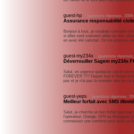
guest-hp
(questions réponses, 2009-
Assurance responsabilité civile
Bonjour à tous, je voudrais connaitre vot
si elles sont vraiment utiles ou non, ch
en avez été satisfait. On me propose u
guest-my234x
(questions réponses,
Déverrouiller Sagem my234x
Salut, en urgence quelqu'un sait-il com
FOREVER ??? Depuis tout à l'heure il me
pas et je n'ai pas la moindre idée de ce 
guest-yeps
(questions réponses, 20
Meilleur forfait avec SMS illimit
Salut, je cherche un bon forfait pas trop
l'opérateur, Orange, SFR ou Bouygues (o
connaissez une combine pour avoir un b