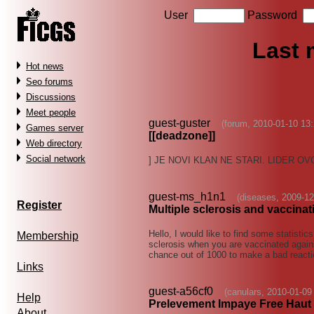
User
Password
Last
Hot news
Seo forums
Discussions
Meet people
guest-guster
(forum, 2010-01-10 13:
Games server
[[deadzone]]
Web directory
Social network
] JE NOVI KLAN NE STARI. LIDER O
guest-ms_h1n1
(diseases, 2009-12
Register
Multiple sclerosis and vaccina
Hello, I would like to find some statistic
Membership
sclerosis when you are vaccinated agains
chance out of 1000 to make a bad reacti
Links
guest-a56cf0
(canulars, 2010-01-09
Help
Prelevement Impaye Free Haut 
About