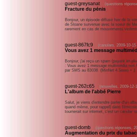
guest-greysanat
(questions répons
Fracture du pénis
Bonjour, un épisode diffusé hier de la sé
de Sloane survenue avec la soeur de Mer
rarement en cas de mouvements violent
guest-867fc9
(canulars, 2009-10-15
Vous avez 1 message multiméd
Bonjour, j'ai reçu un spam (payant en p
: Vous avez 1 message multimédia non lu
par SMS au 83038. (MinNet 4.5euro + 
guest-262c65
(nouvelles, 2009-12-
L'album de l'abbé Pierre
Salut, je viens d'entendre parler d'un a
quand même, pour rappel) dans l'émissio
tournerait sur internet, c'est un canular o
guest-domb
(questions réponses, 2
Augmentation du prix du tabac