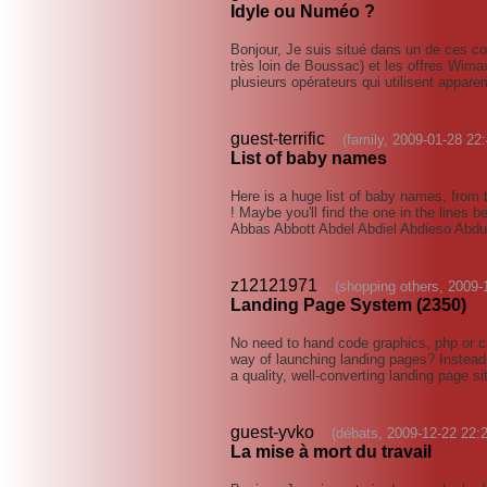
Idyle ou Numéo ?
Bonjour, Je suis situé dans un de ces c
très loin de Boussac) et les offres Wima
plusieurs opérateurs qui utilisent app
guest-terrific
(family, 2009-01-28 22
List of baby names
Here is a huge list of baby names, fro
! Maybe you'll find the one in the line
Abbas Abbott Abdel Abdiel Abdieso Abdu
z12121971
(shopping others, 2009-
Landing Page System (2350)
No need to hand code graphics, php or css
way of launching landing pages? Instead
a quality, well-converting landing page s
guest-yvko
(débats, 2009-12-22 22:
La mise à mort du travail