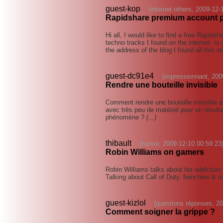
guest-kop
(internet others, 2009-12-
Rapidshare premium account p
Hi all, I would like to find a free Rapi
techno tracks I found on the internet. I
the address of the blog I found all this 
guest-dc91e4
(impressionnant, 200
Rendre une bouteille invisible
Comment rendre une bouteille invisible a
avec très peu de matériel pour un résult
phénomène ?
(...)
thibault
(humor, 2009-12-10 00:59:23
Robin Williams on gamers
Robin Williams talks about his addictio
Talking about Call of Duty, frenchies & s
guest-kizlol
(questions réponses, 20
Comment soigner la grippe ?