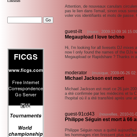
Attention, de nouveaux canulars circulen
pas le lien dans l'email, sinon vous sere
voler vos identifiants et mots de passe.
guest-ilt
(music, 2009-12-09 16:15:09
Megaupload I love techno
Hi, I'm looking for all livesets DJ mixes a
now I only found the names of the DJs w
Megaupload or Rapidshare ? Thanks in
moderator
(musique, 2009-06-26 02:
Michael Jackson est mort
Michael Jackson est mort ce 26 juin 200
a été confirmée par les médecins et la 
l'hopital où il a été transféré après une 
guest-91cd43
(nouvelles, 2010-01-
Philippe Séguin est mort à 66 
Philippe Séguin nous a quitté aujourd'hui
les hommages n'en finissent plus sur le