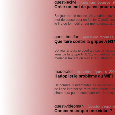
guest-jeckyl
(questions réponses, 2
Créer un mot de passe pour un 
Bonjour tout le monde. Je voudrais savoi
mot de passe pour un fichier OpenOffice
le lire ou le modifier sur mon ordinateur.
guest-bonifac
(questions réponses,
Que faire contre la grippe A H1
Bonjour à tous, je voudrais savoir ce qu'
virus de la grippe A H1N1, on peut se fai
médecin traitant ou bien il faut attendre
moderator
(questions réponses, 200
Hadopi et le problème du WiFi
De nombreux internautes se demandent, à 
de ligne internet se retrouvera accusé à t
pirate aura pu se connecter en s'introdui
guest-videoman
(questions répons
Comment couper une vidéo ?