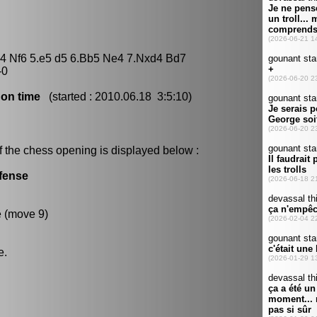
c4 Nf6 5.e5 d5 6.Bb5 Ne4 7.Nxd4 Bd7
-0
 on time
(started : 2010.06.18 3:5:10)
f the chess opening is displayed below :
efense
e (move 9)
e.