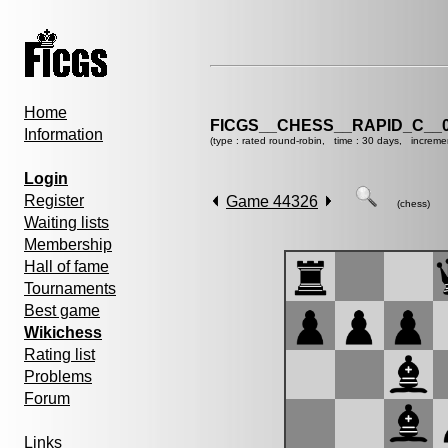
Home
FICGS__CHESS__RAPID_C__0
Information
(type : rated round-robin, time : 30 days, increme
Login
Register
Game 44326
(chess)
Waiting lists
Membership
Hall of fame
Tournaments
Best game
Wikichess
Rating list
Problems
Forum
Links