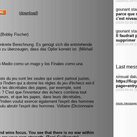
(
download
)
. (Bobby Fischer)
onkrete Berechnung. Es genügt sich die entstehende
 zu überzeugen, dass das Opfer korrekt ist. (Mikhail
ego Medio como un mago y los Finales como una
is du jeu sont les seules qui soient partout justes,
i l'Indien qui a donné les règles du jeu d'échecs est-il
ue les décrétales des papes, par exemple, sont
is ? C'est que l'inventeur des échecs combina tout
ueurs, et que les papes, dans leurs décrétales,
L'Indien voulut exercer également l'esprit des hommes
oulu abrutir l'esprit des hommes. Voltaire (Dictionnaire
nd wins focus. You see that there is no war within