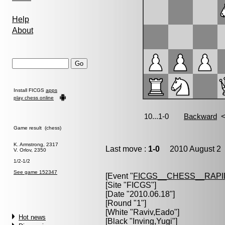
Help
About
Install FICGS
apps
play chess online
Game result (chess)
K. Armstrong, 2317
Last move :
1-0
2010 August 2 
V. Orlov, 2350
1/2-1/2
See game 152347
[Event "
FICGS__CHESS__RAPI
[Site "FICGS"]
[Date "2010.06.18"]
[Round "1"]
[White "
Raviv,Eado
"]
Hot news
[Black "
Inving,Yugi
"]