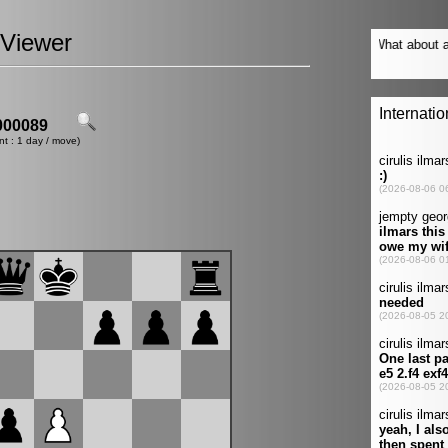
Viewer
00089
nt : 1 day / move)