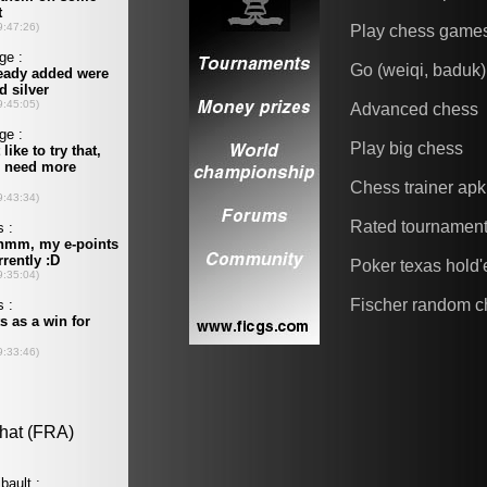
Play chess game
Go (weiqi, baduk)
Advanced chess
Play big chess
Chess trainer apk
Rated tournamen
Poker texas hold
Fischer random c