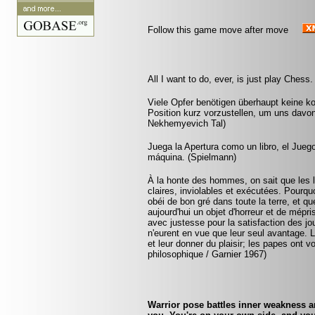
Follow this game move after move
All I want to do, ever, is just play Chess
Viele Opfer benötigen überhaupt keine k
Position kurz vorzustellen, um uns davon
Nekhemyevich Tal)
Juega la Apertura como un libro, el Ju
máquina. (Spielmann)
À la honte des hommes, on sait que les lo
claires, inviolables et exécutées. Pourquo
obéi de bon gré dans toute la terre, et q
aujourd'hui un objet d'horreur et de mépr
avec justesse pour la satisfaction des jo
n'eurent en vue que leur seul avantage. 
et leur donner du plaisir; les papes ont v
philosophique / Garnier 1967)
Warrior pose battles inner weakness a