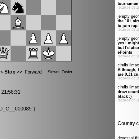
21:58:31
D_C__000089
"]