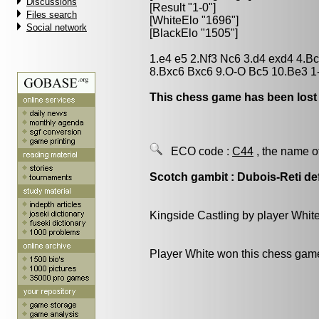
Discussions
[Result "1-0"]
Files search
[WhiteElo "1696"]
Social network
[BlackElo "1505"]
1.e4 e5 2.Nf3 Nc6 3.d4 exd4 4.B
8.Bxc6 Bxc6 9.O-O Bc5 10.Be3 1
This chess game has been lost
ECO code :
C44
, the name o
Scotch gambit : Dubois-Reti d
Kingside Castling by player Whit
Player White won this chess gam