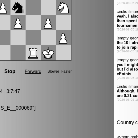
4 3:7:47
S_E__000069
"]