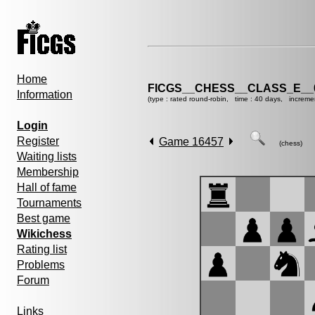
Home
FICGS__CHESS__CLASS_E__
Information
(type : rated round-robin, time : 40 days, increme
Login
Register
Game 16457
(chess)
Waiting lists
Membership
Hall of fame
Tournaments
Best game
Wikichess
Rating list
Problems
Forum
Links