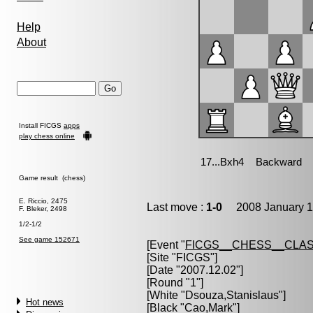
Help
About
Install FICGS
apps
play chess online
Game result (chess)
E. Riccio, 2475
Last move :
1-0
2008 January 1
F. Bleker, 2498
1/2-1/2
See game 152671
[Event "
FICGS__CHESS__CLAS
[Site "FICGS"]
[Date "2007.12.02"]
[Round "1"]
[White "
Dsouza,Stanislaus
"]
Hot news
[Black "
Cao,Mark
"]