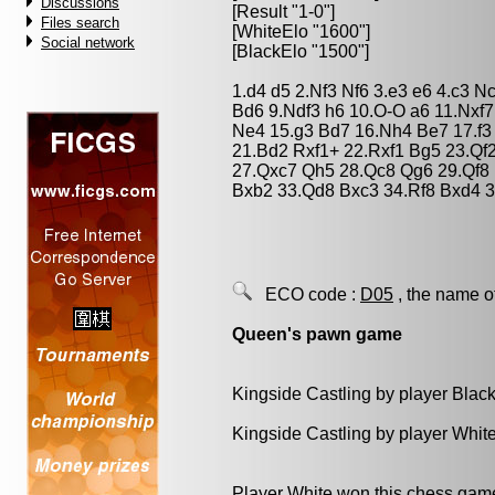
Discussions
[Result "1-0"]
Files search
[WhiteElo "1600"]
Social network
[BlackElo "1500"]
1.d4 d5 2.Nf3 Nf6 3.e3 e6 4.c3 
Bd6 9.Ndf3 h6 10.O-O a6 11.Nxf
Ne4 15.g3 Bd7 16.Nh4 Be7 17.f3
21.Bd2 Rxf1+ 22.Rxf1 Bg5 23.Qf
27.Qxc7 Qh5 28.Qc8 Qg6 29.Qf8 
Bxb2 33.Qd8 Bxc3 34.Rf8 Bxd4 3
ECO code :
D05
, the name o
Queen's pawn game
Kingside Castling by player Blac
Kingside Castling by player Whit
Player White won this chess gam