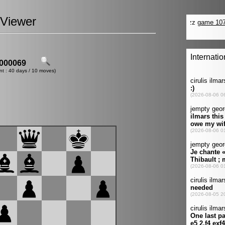
Viewer
000069
nt : 40 days / 10 moves)