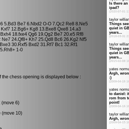
Nc6 5.Bd3 Be7 6.Nbd2 O-O 7.Qc2 Re8 8.Ne5
7 Kxf7 12.Bg6+ Kg8 13.Bxe8 Qxe8 14.a3
 Bxh4 18.fxe4 Qg6 19.Qg2 Be7 20.e5 Rf8
2 Ne7 24.Qf8+ Kh7 25.Qd8 Bc6 26.Kg2 Nf5
Bxe3 30.Rxf5 Bxd2 31.Rf7 Bc1 32.Rf1
5.Rh8+ 1-0
f the chess opening is displayed below :
k (move 6)
e (move 10)
e.