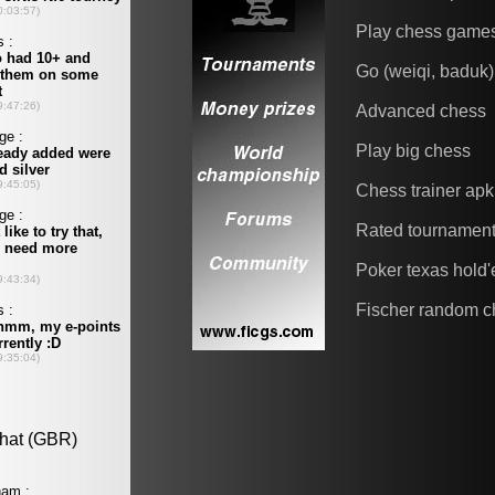
Play chess game
Go (weiqi, baduk)
Advanced chess
Play big chess
Chess trainer apk
Rated tournamen
Poker texas hold
Fischer random c