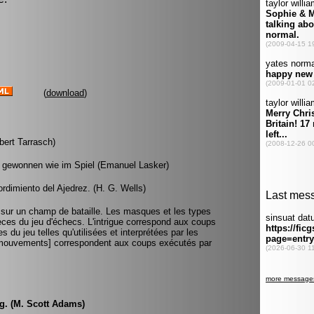
(
download
)
bert Tarrasch)
ig gewonnen wie im Spiel (Emanuel Lasker)
dimiento del Ajedrez. (H. G. Wells)
le sur un champ de bataille. Les masques et les types
es du jeu d'échecs. L'intrigue correspond aux coups
s du jeu telles qu'utilisées et interprétées par les
s [mouvements] correspondent aux coups exécutés par
g. (M. Scott Adams)