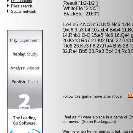
Discussions
[Result "1/2-1/2"]
Files search
[WhiteElo "2235"]
Social network
[BlackElo "2160"]
1.e4 e6 2.Nc3 c5 3.Nf3 Nc6 4.d4
Qxc6 9.a3 b4 10.axb4 Bxb4 11.B
14.Rhb1 O-O 15.e5 Nc6 16.Qe4 g
20.Kxe3 Ra7 21.Kf2 Ba6 22.Be3 
Rfd8 26.Ke3 h6 27.Ra4 Bb5 28.R
32.Ra4 Bb5 33.Ra3 Bc4 34.Rc3 B
Follow this game move after move
I feel as if I were a piece in a game of
be moved. (Soren Kierkegaard)
Wer nie einen Fehler gemacht hat, hat ni