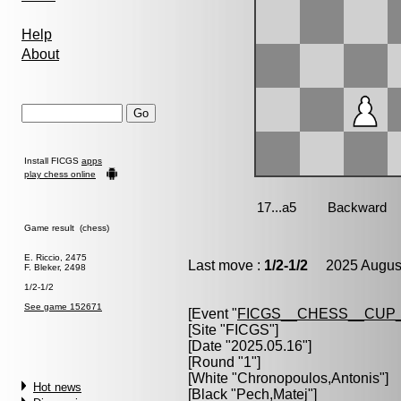
Help
About
Install FICGS
apps
play chess online
Game result (chess)
E. Riccio, 2475
Last move :
1/2-1/2
2025 August
F. Bleker, 2498
1/2-1/2
See game 152671
[Event "
FICGS__CHESS__CUP_
[Site "FICGS"]
[Date "2025.05.16"]
[Round "1"]
[White "
Chronopoulos,Antonis
"]
Hot news
[Black "
Pech,Matej
"]