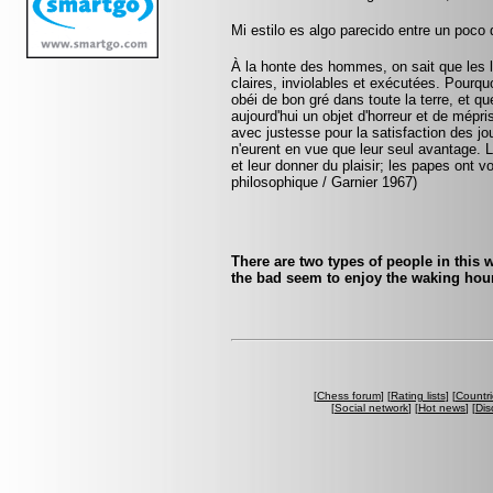
Mi estilo es algo parecido entre un poco
À la honte des hommes, on sait que les lo
claires, inviolables et exécutées. Pourquo
obéi de bon gré dans toute la terre, et q
aujourd'hui un objet d'horreur et de mépr
avec justesse pour la satisfaction des jo
n'eurent en vue que leur seul avantage. 
et leur donner du plaisir; les papes ont v
philosophique / Garnier 1967)
There are two types of people in this 
the bad seem to enjoy the waking ho
[
Chess forum
] [
Rating lists
] [
Countri
[
Social network
] [
Hot news
] [
Dis