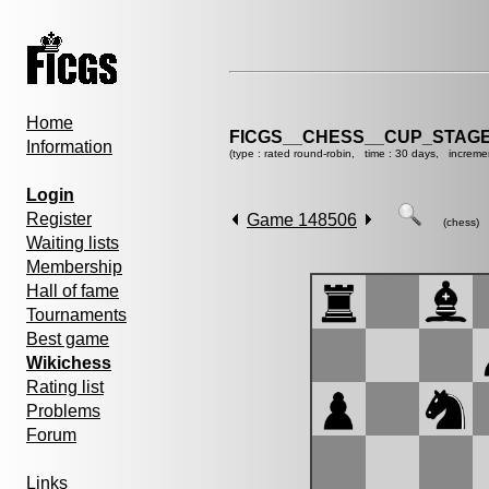
Home
FICGS__CHESS__CUP_STAGE
Information
(type : rated round-robin, time : 30 days, increme
Login
Register
Game 148506
(chess)
Waiting lists
Membership
Hall of fame
Tournaments
Best game
Wikichess
Rating list
Problems
Forum
Links