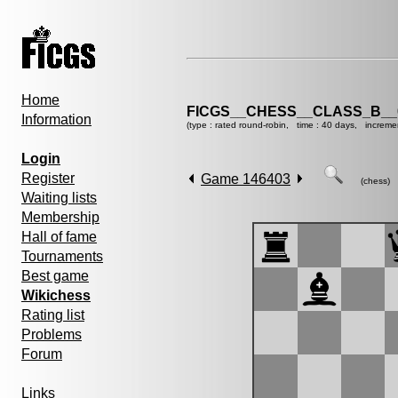
Home
FICGS__CHESS__CLASS_B__
Information
(type : rated round-robin, time : 40 days, increme
Login
Register
Game 146403
(chess)
Waiting lists
Membership
Hall of fame
Tournaments
Best game
Wikichess
Rating list
Problems
Forum
Links