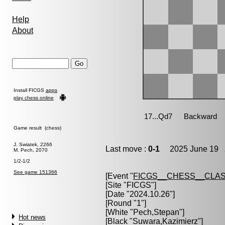
Help
About
Install FICGS
apps
play chess online
Game result (chess)
J. Swiatek, 2266
Last move :
0-1
2025 June 19 2
M. Pech, 2070
1/2-1/2
See game 151366
[Event "
FICGS__CHESS__CLAS
[Site "FICGS"]
[Date "2024.10.26"]
[Round "1"]
[White "
Pech,Stepan
"]
Hot news
[Black "
Suwara,Kazimierz
"]