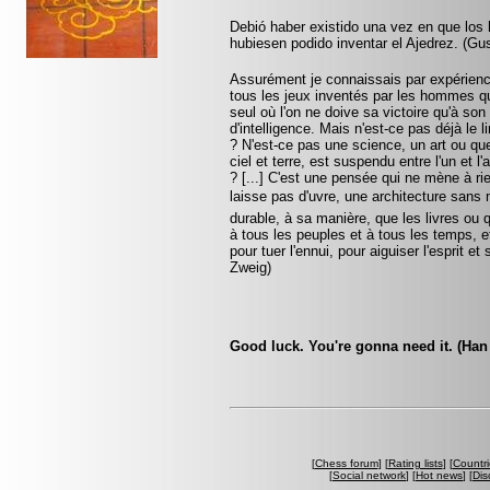
Debió haber existido una vez en que los
hubiesen podido inventar el Ajedrez. (G
Assurément je connaissais par expérience 
tous les jeux inventés par les hommes q
seul où l'on ne doive sa victoire qu'à son
d'intelligence. Mais n'est-ce pas déjà le 
? N'est-ce pas une science, un art ou q
ciel et terre, est suspendu entre l'un et l
? [...] C'est une pensée qui ne mène à rie
laisse pas d'uvre, une architecture sans m
durable, à sa manière, que les livres ou 
à tous les peuples et à tous les temps, et
pour tuer l'ennui, pour aiguiser l'esprit et
Zweig)
Good luck. You're gonna need it. (Han
[
Chess forum
] [
Rating lists
] [
Countri
[
Social network
] [
Hot news
] [
Dis