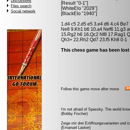
Discussions
[Result "0-1"]
Files search
[WhiteElo "2029"]
Social network
[BlackElo "1940"]
1.d4 c5 2.d5 e5 3.e4 d6 4.c4 Be
Ne8 9.Kh1 b6 10.a4 Nef6 11.g3 
15.Rg2 h6 16.Qc2 Nf8 17.Rag1 Qd
Qh3+ 22.Rh2 Qd7 23.f5 Kh8 0-1
This chess game has been lost
Follow this game move after move
I'm not afraid of Spassky. The world know
(Bobby Fischer)
Zeige mir drei Eröffnungsvarianten und ic
(Emanuel Lasker)