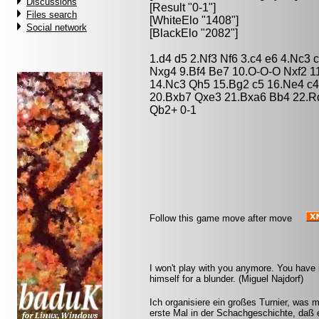
Discussions
[Result "0-1"]
Files search
[WhiteElo "1408"]
Social network
[BlackElo "2082"]
1.d4 d5 2.Nf3 Nf6 3.c4 e6 4.Nc3 
Nxg4 9.Bf4 Be7 10.O-O-O Nxf2 
14.Nc3 Qh5 15.Bg2 c5 16.Ne4 c
20.Bxb7 Qxe3 21.Bxa6 Bb4 22.R
Qb2+ 0-1
Follow this game move after move
I won't play with you anymore. You have
himself for a blunder. (Miguel Najdorf)
Ich organisiere ein großes Turnier, was 
erste Mal in der Schachgeschichte, daß 