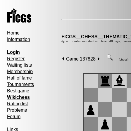
Home
FICGS__CHESS__THEMATIC_
Information
(type : unrated round-robin, time : 40 days, incre
Login
Register
Game 137828
(chess)
Waiting lists
Membership
Hall of fame
Tournaments
Best game
Wikichess
Rating list
Problems
Forum
Links