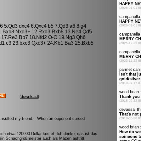
c6 5.Qd3 dxc4 6.Qxc4 b5 7.Qd3 a6 8.g4
11.Bxb8 Nxd3+ 12.Rxd3 Rxb8 13.Ne4 Qd5
4 17.Re3 Bb7 18.Nfd2 O-O 19.Ng3 Qh6
d1 c3 23.bxc3 Qxc3+ 24.Kb1 Ba3 25.Bxb5
(
download
)
 insulted my friend. - When an opponent cursed
mich etwa 120000 Dollar kostet. Ich denke, das ist das
ein Schachgroßmeister auch als Mäzen auftritt.