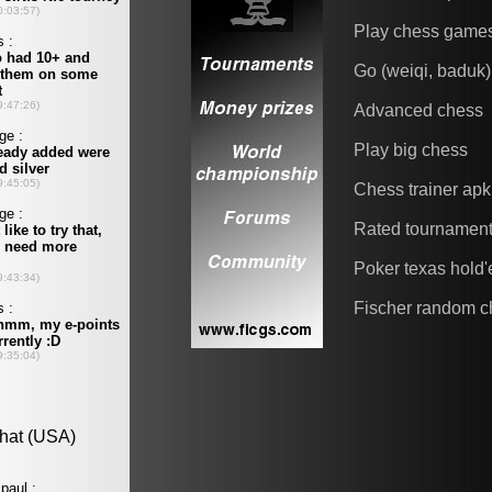
Play chess game
Go (weiqi, baduk)
Advanced chess
Play big chess
Chess trainer apk
Rated tournamen
Poker texas hold
Fischer random c