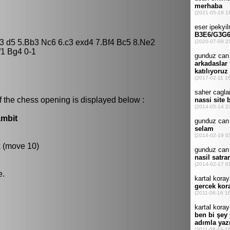
f3 d5 5.Bb3 Nc6 6.c3 exd4 7.Bf4 Bc5 8.Ne2
f1 Bg4 0-1
f the chess opening is displayed below :
ambit
k (move 10)
e.