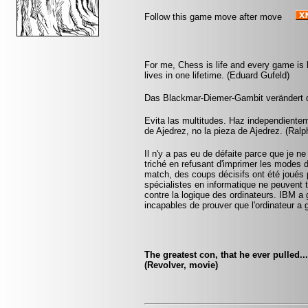
Follow this game move after move
For me, Chess is life and every game is 
lives in one lifetime. (Eduard Gufeld)
Das Blackmar-Diemer-Gambit verändert 
Evita las multitudes. Haz independientem
de Ajedrez, no la pieza de Ajedrez. (Ralp
Il n'y a pas eu de défaite parce que je ne
triché en refusant d'imprimer les modes 
match, des coups décisifs ont été joués p
spécialistes en informatique ne peuvent
contre la logique des ordinateurs. IBM a
incapables de prouver que l'ordinateur a 
The greatest con, that he ever pulled..
(Revolver, movie)