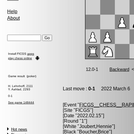
Help
About
Install FICGS
apps
play chess online
Game result (poker)
H. Lehnhoff, 2111
Last move :
0-1
2022 March 6 2
Y. Aahlad, 2293
0-1
See game 148444
[Event "
FICGS__CHESS__RAPI
[Site "FICGS"]
[Date "2022.02.15"]
[Round "1"]
[White "
Joubert,Hennie
"]
Hot news
[Black "
Boucher,Brice
"]