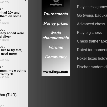
Play chess game
Go (weiqi, baduk)
Advanced chess
Play big chess
Chess trainer apk
Rated tournamen
Poker texas hold
Fischer random c