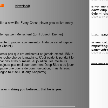
(
download
)
like a new life. Every Chess player gets to live many
den ganzen Menschen! (Emil Joseph Diemer)
ente tu propio razonamiento. Trata de ser el jugador
h Charell)
 crois pas que cet ordinateur ait jamais existé. IBM a
de recherche de la machine. C'est évident, pendant le
ar des êtres humains. Aujourd'hui, les meilleurs
 toujours pas expliquer comment Deep-Blue a pu jouer
 gagné une guerre de communication, mais ils sont
gagné tout seul. (Garry Kasparov)
. was making you believe... that he is you.