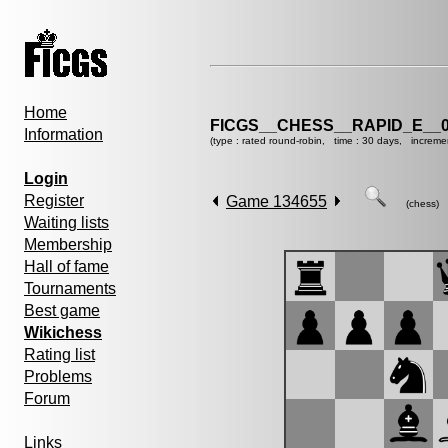
Home
FICGS__CHESS__RAPID_E__0
Information
(type : rated round-robin, time : 30 days, increme
Login
Register
Game 134655
(chess)
Waiting lists
Membership
Hall of fame
Tournaments
Best game
Wikichess
Rating list
Problems
Forum
Links