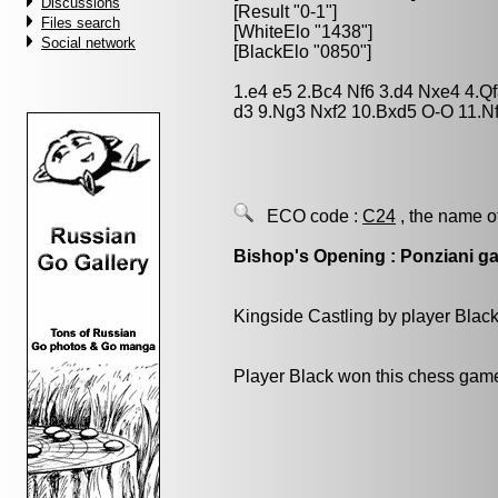
Discussions
[Result "0-1"]
Files search
[WhiteElo "1438"]
Social network
[BlackElo "0850"]
1.e4 e5 2.Bc4 Nf6 3.d4 Nxe4 4.Q
d3 9.Ng3 Nxf2 10.Bxd5 O-O 11.N
ECO code :
C24
, the name o
Bishop's Opening : Ponziani g
Kingside Castling by player Blac
Player Black won this chess gam