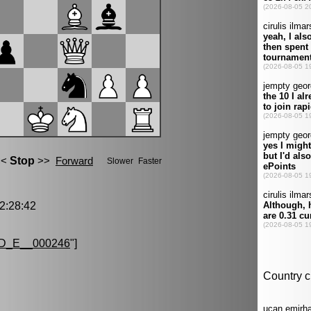
:28:42
D_E__000246
"]