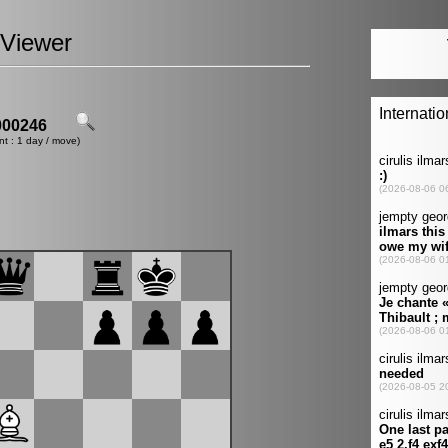
Viewer
00246
nt : 1 day / move)