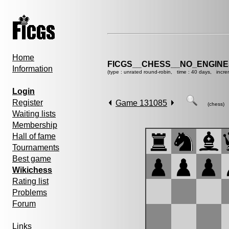
Home
FICGS__CHESS__NO_ENGINE
Information
(type : unrated round-robin, time : 40 days, incre
Login
Register
Game 131085
(chess)
Waiting lists
Membership
Hall of fame
Tournaments
Best game
Wikichess
Rating list
Problems
Forum
Links