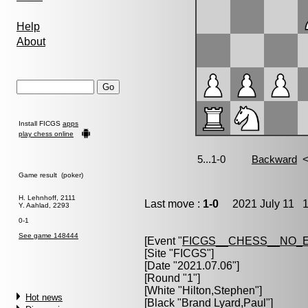
Help
About
Install FICGS
apps
play chess online
Game result (poker)
H. Lehnhoff, 2111
Last move :
1-0
2021 July 11 1
Y. Aahlad, 2293
0-1
See game 148444
[Event "
FICGS__CHESS__NO_
[Site "FICGS"]
[Date "2021.07.06"]
[Round "1"]
[White "
Hilton,Stephen
"]
Hot news
[Black "
Brand Lyard,Paul
"]