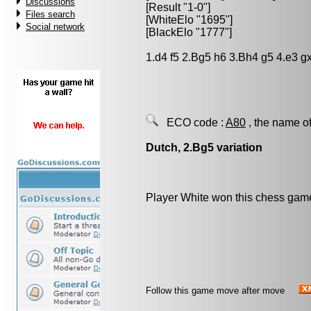
Discussions
[Result "1-0"]
Files search
[WhiteElo "1695"]
Social network
[BlackElo "1777"]
1.d4 f5 2.Bg5 h6 3.Bh4 g5 4.e3 g
ECO code :
A80
, the name of
Dutch, 2.Bg5 variation
Player White won this chess gam
Follow this game move after move