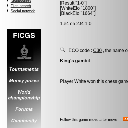
Discussions
[Result "1-0"]
Files search
[WhiteElo "1800"]
Social network
[BlackElo "1664"]
1.e4 e5 2.f4 1-0
ECO code :
C30
, the name o
King's gambit
Player White won this chess gam
Follow this game move after move