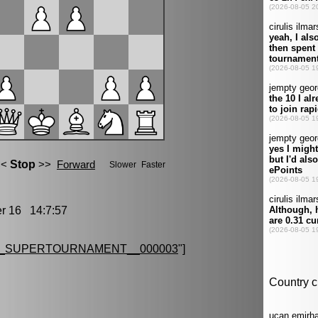
 16 14:7:57
G_SUPERTOURNAMENT__000003
"]