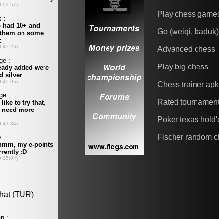
Play chess game
Go (weiqi, baduk)
Advanced chess
Play big chess
Chess trainer apk
Rated tournamen
Poker texas hold
Fischer random c