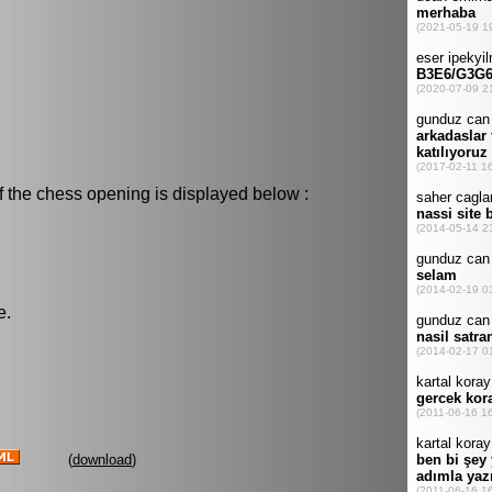
f the chess opening is displayed below :
e.
(
download
)