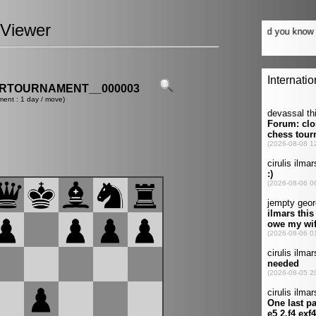
Viewer
ERTOURNAMENT__000003
ment : 1 day / move)