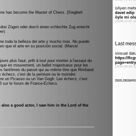
e has become the Master of Chess. (Siegbert
rei Zügen oder durch einen schlechte Zug erreicht
er)
ene toda la belleza del arte y mucho mas. No puede
ro que el arte en su posición social. (Marcel
ujours plus haut, prêt à tout pour monter à l'assaut du
ique en mouvement, un ballet majestueux pour les
les fantômes du passé qui au même titre que Rimbaud
s échecs, c'est de la peinture ou le moindre
ire un Picasso ou un Van Gogh. Les échecs, c'est
ie33 sur le forum de France-Echecs.
is also a good actor, I saw him in the Lord of the