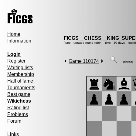
Home
FICGS__CHESS__KING_SUP
Information
(type : unrated round-robin, time : 30 days, incre
Login
Register
Game 110174
(chess)
Waiting lists
Membership
Hall of fame
Tournaments
Best game
Wikichess
Rating list
Problems
Forum
Links