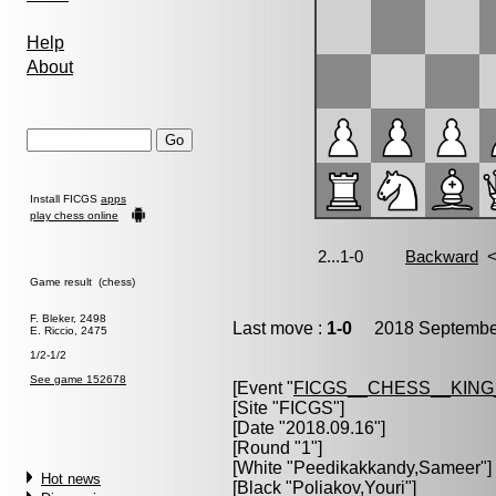
Help
About
Install FICGS
apps
play chess online
Game result (chess)
F. Bleker, 2498
Last move :
1-0
2018 September
E. Riccio, 2475
1/2-1/2
See game 152678
[Event "
FICGS__CHESS__KIN
[Site "FICGS"]
[Date "2018.09.16"]
[Round "1"]
[White "
Peedikakkandy,Sameer
"]
Hot news
[Black "
Poliakov,Youri
"]