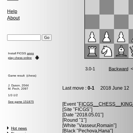
Help
About
Install FICGS
apps
play chess online
Game result (chess)
J. Dyson, 2044
Last move :
0-1
2018 June 12 1
M. Pech, 2097
1/2-1/2
See game 151875
[Event "
FICGS__CHESS__KIN
[Site "FICGS"]
[Date "2018.05.01"]
[Round "1"]
[White "
Vasseur,Romain
"]
Hot news
[Black "
Pechova,Hana
"]