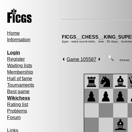
Home
FICGS__CHESS__KING_SUP
Information
(type : rated round-robin, time : 30 days, increme
Login
Register
Game 105587
(chess)
Waiting lists
Membership
Hall of fame
Tournaments
Best game
Wikichess
Rating list
Problems
Forum
Links