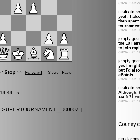
4:34:15
G_SUPERTOURNAMENT__000002
"]