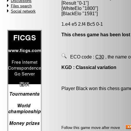
Discussions
[Result "0-1"]
Files search
[WhiteElo "1800"]
Social network
[BlackElo "1591"]
1.e4 e5 2.f4 Bc5 0-1
This chess game has been lost
ECO code :
C30
, the name o
KGD : Classical variation
Player Black won this chess gam
Follow this game move after move