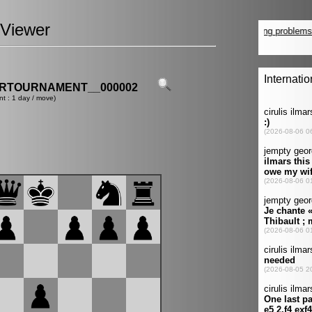
Viewer
ERTOURNAMENT__000002
nt : 1 day / move)