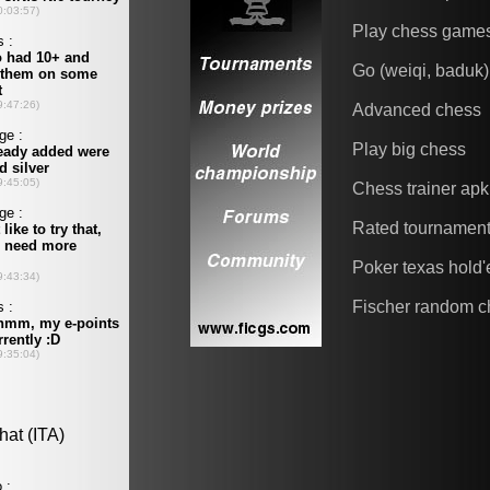
Play chess game
Go (weiqi, baduk)
Advanced chess
Play big chess
Chess trainer apk
Rated tournamen
Poker texas hold
Fischer random c