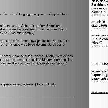
like a dead language, very interesting, but for a
es interessante Opfer mit großem Beifall und
tet man einfach seinen Fritz an, und man kann
nicht. (Vladimir Kramnik)
o que este país jamás haya producido. Su memoria
 combinaciones y su feróz determinación por la
usement que d'appeler les échecs un jeu? N'est-ce pas
ose qui, comme le cercueil de Mahomet entre ciel et
 et qui réunit un nombre incroyable de contraires ?
 to gross incompetence. (Johann Piek)