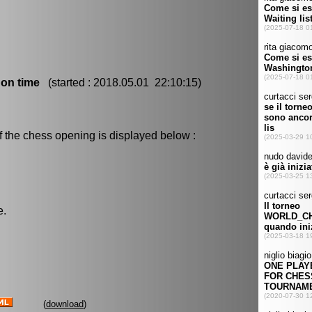
 on time
(started : 2018.05.01 22:10:15)
f the chess opening is displayed below :
e.
(
download
)