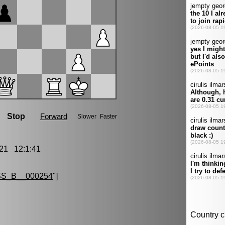
21 12:1:41
S_B__000254
"]