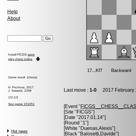
Help
About
Install FICGS
apps
play chess online
Game result (chess)
H. Pechova, 2017
Last move :
1-0
2017 February 
J. Swiatek, 2266
1/2-1/2
See game 151051
[Event "
FICGS__CHESS__CLAS
[Site "FICGS"]
[Date "2017.01.14"]
[Round "1"]
[White "
Duenas,Alexis
"]
Hot news
[Black "
Balosetti,Davide
"]