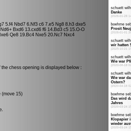
g7 5.f4 Nbd7 6.Nf3 c6 7.e5 Ng8 8.h3 dxe5
2.Nd6+ Bxd6 13.cxd6 f6 14.Bd3 c5 15.O-O
.Nxe6 Qe8 19.Bc4 Nxe5 20.Nc7 Nxc4
 the chess opening is displayed below :
e (move 15)
e.