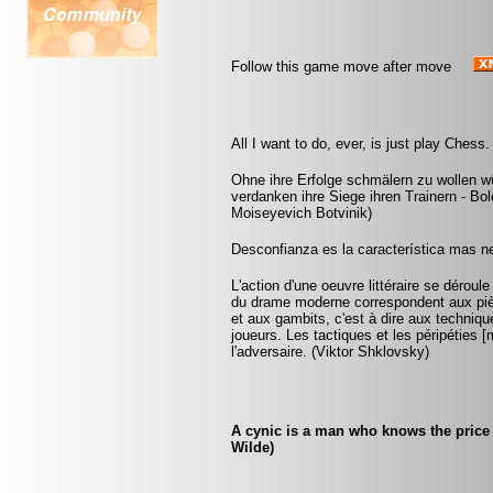
Follow this game move after move
All I want to do, ever, is just play Chess
Ohne ihre Erfolge schmälern zu wollen 
verdanken ihre Siege ihren Trainern - B
Moiseyevich Botvinik)
Desconfianza es la característica mas ne
L'action d'une oeuvre littéraire se dérou
du drame moderne correspondent aux pièc
et aux gambits, c'est à dire aux technique
joueurs. Les tactiques et les péripétie
l'adversaire. (Viktor Shklovsky)
A cynic is a man who knows the price 
Wilde)