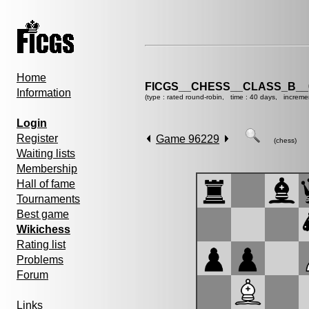
Home
FICGS__CHESS__CLASS_B__
Information
(type : rated round-robin, time : 40 days, increme
Login
Register
Game 96229
(chess)
Waiting lists
Membership
Hall of fame
Tournaments
Best game
Wikichess
Rating list
Problems
Forum
Links