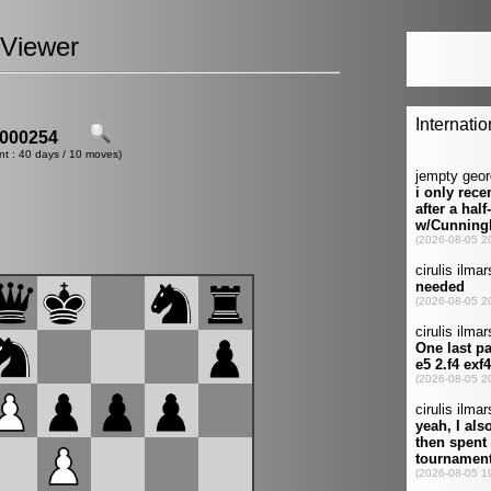
Viewer
000254
nt : 40 days / 10 moves)