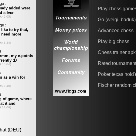
Play chess game
Go (weiqi, baduk)
Advanced chess
Play big chess
Chess trainer apk
Rated tournamen
Poker texas hold
Fischer random c