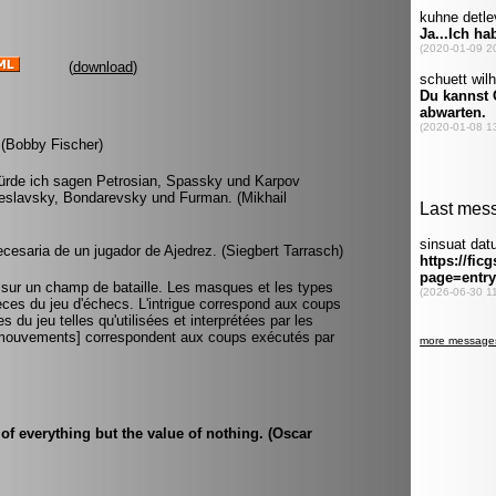
(
download
)
. (Bobby Fischer)
würde ich sagen Petrosian, Spassky und Karpov
oleslavsky, Bondarevsky und Furman. (Mikhail
cesaria de un jugador de Ajedrez. (Siegbert Tarrasch)
le sur un champ de bataille. Les masques et les types
es du jeu d'échecs. L'intrigue correspond aux coups
s du jeu telles qu'utilisées et interprétées par les
s [mouvements] correspondent aux coups exécutés par
of everything but the value of nothing. (Oscar