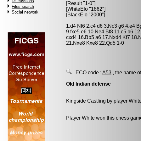
Discussions
[Result "1-0"]
Files search
[WhiteElo "1862"]
Social network
[BlackElo "2000"]
1.d4 Nf6 2.c4 d6 3.Nc3 g6 4.e4 B
9.fxe5 e6 10.Ne4 Bf8 11.c5 b6 1
cxd4 16.Bb5 a6 17.Nxd4 Kf7 18
21.Nxe8 Kxe8 22.Qd5 1-0
ECO code :
A53
, the name of
Old Indian defense
Kingside Castling by player Whit
Player White won this chess gam