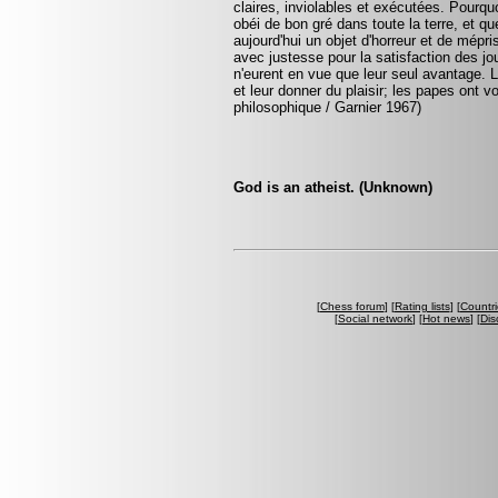
claires, inviolables et exécutées. Pourquo
obéi de bon gré dans toute la terre, et q
aujourd'hui un objet d'horreur et de mépr
avec justesse pour la satisfaction des jo
n'eurent en vue que leur seul avantage. 
et leur donner du plaisir; les papes ont v
philosophique / Garnier 1967)
God is an atheist. (Unknown)
[
Chess forum
] [
Rating lists
] [
Countri
[
Social network
] [
Hot news
] [
Dis