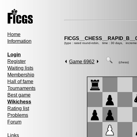
Home
FICGS__CHESS__RAPID_B__0
Information
(type : rated round-robin, time : 30 days, increme
Login
Register
Game 6962
(chess)
Waiting lists
Membership
Hall of fame
Tournaments
Best game
Wikichess
Rating list
Problems
Forum
Links