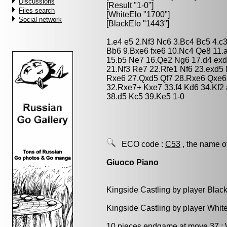
Discussions
[Result "1-0"]
Files search
[WhiteElo "1700"]
Social network
[BlackElo "1443"]
1.e4 e5 2.Nf3 Nc6 3.Bc4 Bc5 4.c
Bb6 9.Bxe6 fxe6 10.Nc4 Qe8 11.
15.b5 Ne7 16.Qe2 Ng6 17.d4 exd
21.Nf3 Re7 22.Rfe1 Nf6 23.exd
Rxe6 27.Qxd5 Qf7 28.Rxe6 Qxe6
32.Rxe7+ Kxe7 33.f4 Kd6 34.Kf2
38.d5 Kc5 39.Ke5 1-0
ECO code :
C53
, the name o
Giuoco Piano
Kingside Castling by player Blac
Kingside Castling by player Whit
10 pieces endgame at move 37 