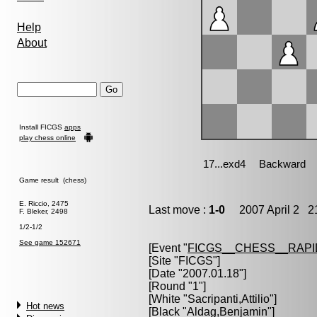
Help
About
Install FICGS
apps
play chess online
Game result (chess)
E. Riccio, 2475
Last move :
1-0
2007 April 2 21
F. Bleker, 2498
1/2-1/2
See game 152671
[Event "
FICGS__CHESS__RAPI
[Site "FICGS"]
[Date "2007.01.18"]
[Round "1"]
[White "
Sacripanti,Attilio
"]
Hot news
[Black "
Aldag,Benjamin
"]