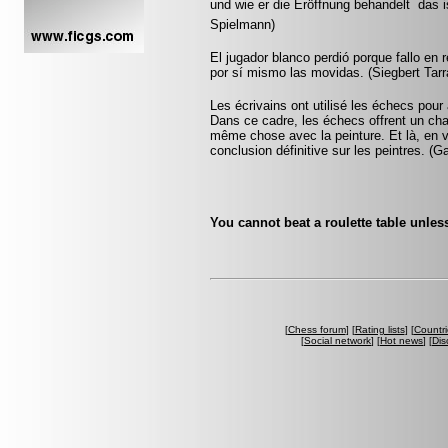
und wie er die Eröffnung behandelt  das 
Spielmann)
El jugador blanco perdió porque fallo en 
por sí mismo las movidas. (Siegbert Tar
Les écrivains ont utilisé les échecs pou
Dans ce cadre, les échecs offrent un cham
même chose avec la peinture. Et là, en v
conclusion définitive sur les peintres. (
You cannot beat a roulette table unless
[
Chess forum
] [
Rating lists
] [
Countri
[
Social network
] [
Hot news
] [
Dis