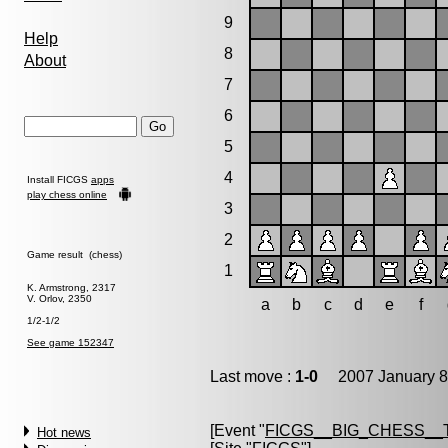
9
Help
8
About
7
6
5
4
Install FICGS
apps
play chess online
3
2
Game result (chess)
1
K. Armstrong, 2317
V. Orlov, 2350
a
b
c
d
e
f
1/2-1/2
See game 152347
Last move :
1-0
2007 January 8
[Event "
FICGS__BIG_CHESS_
Hot news