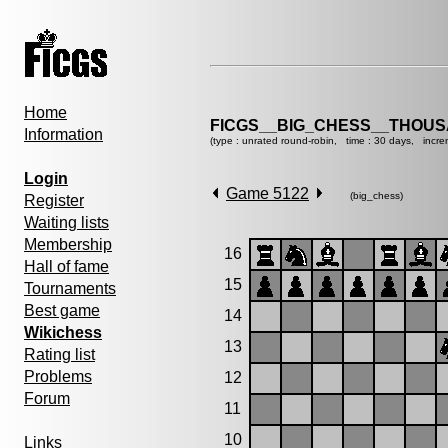
Home
FICGS__BIG_CHESS__THOU
Information
(type : unrated round-robin, time : 30 days, incre
Login
Game 5122
(big_chess)
Register
Waiting lists
Membership
16
Hall of fame
15
Tournaments
Best game
14
Wikichess
13
Rating list
Problems
12
Forum
11
10
Links