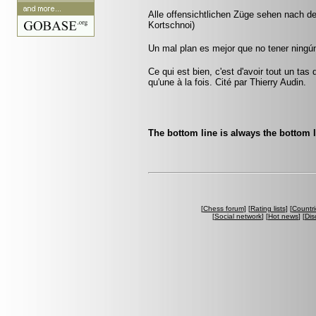
Alle offensichtlichen Züge sehen nach de
Kortschnoi)
Un mal plan es mejor que no tener ningún
Ce qui est bien, c'est d'avoir tout un tas
qu'une à la fois. Cité par Thierry Audin.
The bottom line is always the bottom l
[
Chess forum
] [
Rating lists
] [
Countri
[
Social network
] [
Hot news
] [
Dis