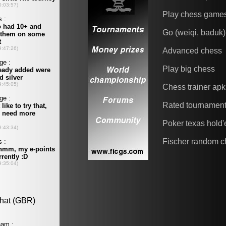
Play chess game
Go (weiqi, baduk)
Advanced chess
Play big chess
Chess trainer apk
Rated tournamen
Poker texas hold
Fischer random c