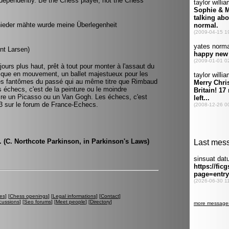
ndependently. Be the Chess player, not the Chess
nieder mähte wurde meine Überlegenheit
nt Larsen)
ujours plus haut, prêt à tout pour monter à l'assaut du
ique en mouvement, un ballet majestueux pour les
les fantômes du passé qui au même titre que Rimbaud
s échecs, c'est de la peinture ou le moindre
ire un Picasso ou un Van Gogh. Les échecs, c'est
ie33 sur le forum de France-Echecs.
e. (C. Northcote Parkinson, in Parkinson's Laws)
es
] [
Chess openings
] [
Legal informations
] [
Contact
]
cussions
] [
Seo forums
] [
Meet people
] [
Directory
]