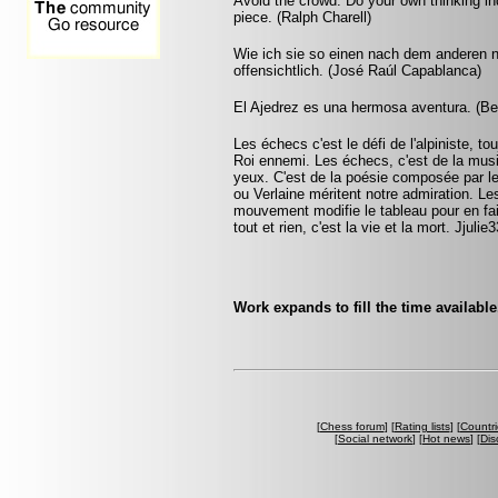
Avoid the crowd. Do your own thinking i
piece. (Ralph Charell)
Wie ich sie so einen nach dem anderen 
offensichtlich. (José Raúl Capablanca)
El Ajedrez es una hermosa aventura. (Be
Les échecs c'est le défi de l'alpiniste, to
Roi ennemi. Les échecs, c'est de la mus
yeux. C'est de la poésie composée par 
ou Verlaine méritent notre admiration. Le
mouvement modifie le tableau pour en fa
tout et rien, c'est la vie et la mort. Jjul
Work expands to fill the time availabl
[
Chess forum
] [
Rating lists
] [
Countri
[
Social network
] [
Hot news
] [
Dis