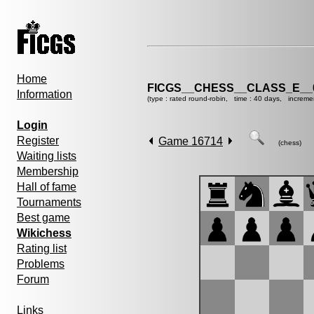
Home
FICGS__CHESS__CLASS_E__
Information
(type : rated round-robin, time : 40 days, increme
Login
Register
Game 16714
(chess)
Waiting lists
Membership
Hall of fame
Tournaments
Best game
Wikichess
Rating list
Problems
Forum
Links