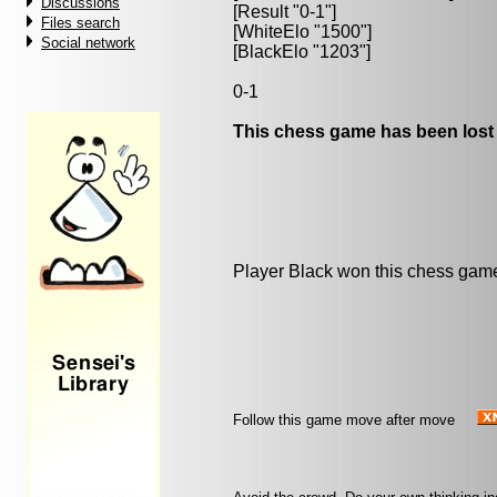
Discussions
[Result "0-1"]
Files search
[WhiteElo "1500"]
Social network
[BlackElo "1203"]
0-1
This chess game has been lost
Player Black won this chess gam
Follow this game move after move