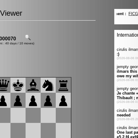
Viewer
000070
nt : 40 days / 10 moves)