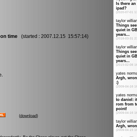
 on time
(started : 2007.12.15 15:57:14)
e.
(
download
)