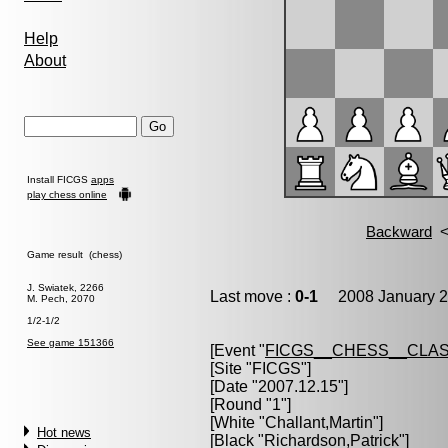
Help
About
Install FICGS
apps
play chess online
Game result (chess)
J. Swiatek, 2266
Last move :
0-1
2008 January 2
M. Pech, 2070
1/2-1/2
See game 151366
[Event "
FICGS__CHESS__CLAS
[Site "FICGS"]
[Date "2007.12.15"]
[Round "1"]
[White "
Challant,Martin
"]
Hot news
[Black "
Richardson,Patrick
"]