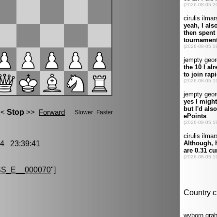
4 23:39:41
S_E__000070
"]