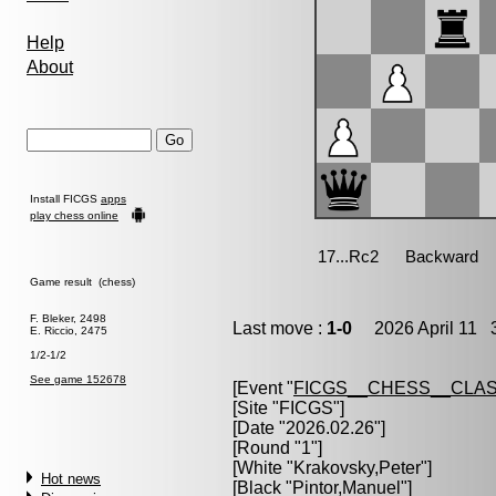
Help
About
Install FICGS
apps
play chess online
Game result (chess)
F. Bleker, 2498
Last move :
1-0
2026 April 11 3
E. Riccio, 2475
1/2-1/2
See game 152678
[Event "
FICGS__CHESS__CLAS
[Site "FICGS"]
[Date "2026.02.26"]
[Round "1"]
[White "
Krakovsky,Peter
"]
Hot news
[Black "
Pintor,Manuel
"]