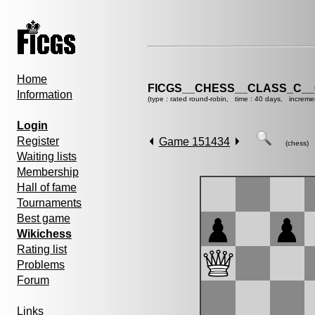
Home
FICGS__CHESS__CLASS_C__
Information
(type : rated round-robin, time : 40 days, increme
Login
Register
Game 151434
(chess)
Waiting lists
Membership
Hall of fame
Tournaments
Best game
Wikichess
Rating list
Problems
Forum
Links