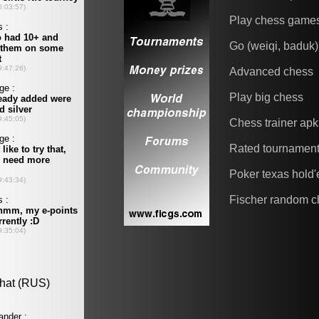
Play chess game
Go (weiqi, baduk)
Advanced chess
Play big chess
Chess trainer apk
Rated tournamen
Poker texas hold
Fischer random c