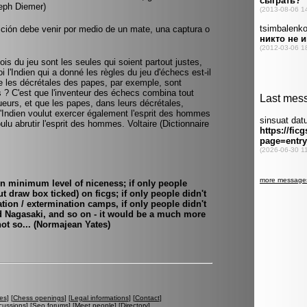
eph Diemer)
ición debe venir por medio de un mate, una captura o
is du jeu sont les seules qui soient partout justes,
i l'Indien qui a donné les règles du jeu d'échecs est-il
ue les décrétales des papes, par exemple, sont
is ? C'est que l'inventeur des échecs combina tout
ueurs, et que les papes, dans leurs décrétales,
L'Indien voulut exercer également l'esprit des hommes
oulu abrutir l'esprit des hommes. Voltaire (Dictionnaire
in minimum level of niceness; if only people
ut draw box ticked) on ficgs; if only people didn't
ration / extermination camps, if only people didn't
 Nagasaki, and so on - it would be a much more
not so... (Normajean Yates)
es
] [
Chess openings
] [
Legal informations
] [
Contact
]
cussions
] [
Seo forums
] [
Meet people
] [
Directory
]