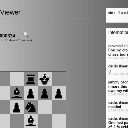
Viewer
000334
nt : 40 days / 10 moves)