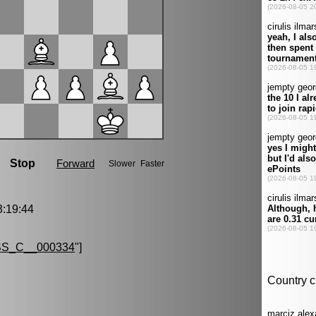
:19:44
S_C__000334
"]