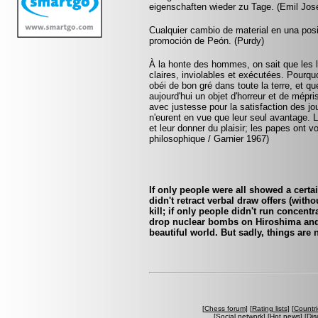
eigenschaften wieder zu Tage. (Emil Jos
Cualquier cambio de material en una pos
promoción de Peón. (Purdy)
À la honte des hommes, on sait que les lo
claires, inviolables et exécutées. Pourquo
obéi de bon gré dans toute la terre, et q
aujourd'hui un objet d'horreur et de mépr
avec justesse pour la satisfaction des jo
n'eurent en vue que leur seul avantage. 
et leur donner du plaisir; les papes ont v
philosophique / Garnier 1967)
If only people were all showed a certa
didn't retract verbal draw offers (witho
kill; if only people didn't run concent
drop nuclear bombs on Hiroshima and
beautiful world. But sadly, things are 
[
Chess forum
] [
Rating lists
] [
Countri
[
Social network
] [
Hot news
] [
Dis