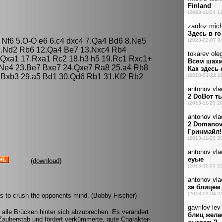
2 Nf6 5.O-O e6 6.c4 dxc4 7.Qa4 Bd6 8.Ne5
1.Nd2 Rb6 12.Qa4 Be7 13.Nxc4 Rb4
 Qxa1 17.Rxa1 Rc2 18.h3 h5 19.Rc1 Rxc1+
 Ne4 23.Be7 Bxe7 24.Qxe7 Ra8 25.a4 Rb8
 Bxb3 29.a5 Bd1 30.Qd6 Rb1 31.Kf2 Rb2
(
download
)
is to crush the opponents mind. (Bobby Fischer)
 alle Brücken hinter sich abzubrechen. Es verändert
auberstab und fördert verkümmerte, gute Charakter-