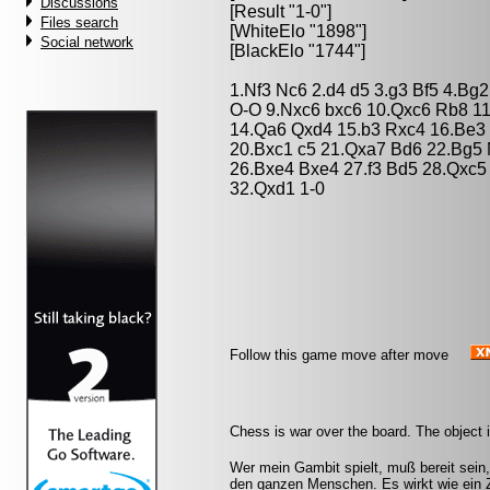
Discussions
[Result "1-0"]
Files search
[WhiteElo "1898"]
Social network
[BlackElo "1744"]
1.Nf3 Nc6 2.d4 d5 3.g3 Bf5 4.Bg
O-O 9.Nxc6 bxc6 10.Qxc6 Rb8 1
14.Qa6 Qxd4 15.b3 Rxc4 16.Be3
20.Bxc1 c5 21.Qxa7 Bd6 22.Bg5
26.Bxe4 Bxe4 27.f3 Bd5 28.Qxc5
32.Qxd1 1-0
Follow this game move after move
Chess is war over the board. The object 
Wer mein Gambit spielt, muß bereit sein,
den ganzen Menschen. Es wirkt wie ein Z