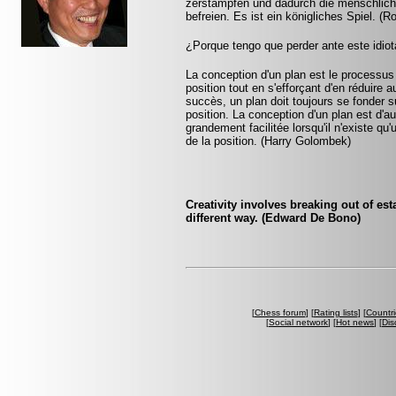
zerstampfen und dadurch die menschlich
befreien. Es ist ein königliches Spiel. (
¿Porque tengo que perder ante este idio
La conception d'un plan est le processus
position tout en s'efforçant d'en réduire 
succès, un plan doit toujours se fonder su
position. La conception d'un plan est d'aut
grandement facilitée lorsqu'il n'existe q
de la position. (Harry Golombek)
Creativity involves breaking out of est
different way. (Edward De Bono)
[
Chess forum
] [
Rating lists
] [
Countri
[
Social network
] [
Hot news
] [
Dis