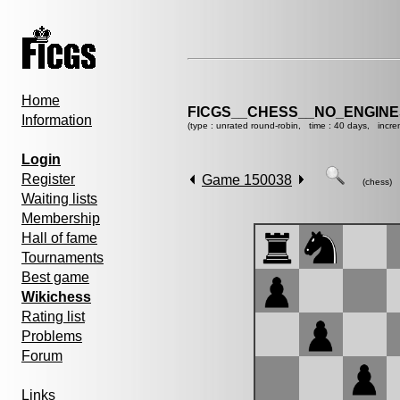
Home
FICGS__CHESS__NO_ENGIN
Information
(type : unrated round-robin, time : 40 days, incre
Login
Register
Game 150038
(chess)
Waiting lists
Membership
Hall of fame
Tournaments
Best game
Wikichess
Rating list
Problems
Forum
Links