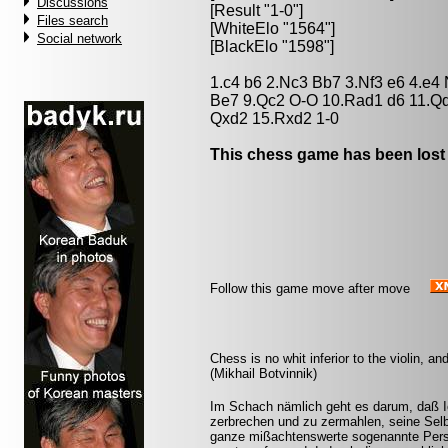
Discussions
[Result "1-0"]
Files search
[WhiteElo "1564"]
Social network
[BlackElo "1598"]
1.c4 b6 2.Nc3 Bb7 3.Nf3 e6 4.e4
Be7 9.Qc2 O-O 10.Rad1 d6 11.Qd
Qxd2 15.Rxd2 1-0
This chess game has been lost
Follow this game move after move
Chess is no whit inferior to the violin, a
(Mikhail Botvinnik)
Im Schach nämlich geht es darum, daß I
zerbrechen und zu zermahlen, seine Selb
ganze mißachtenswerte sogenannte Persön