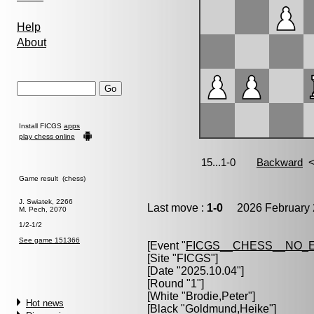
Help
About
Install FICGS
apps
play chess online
Game result (chess)
J. Swiatek, 2266
Last move :
1-0
2026 February 
M. Pech, 2070
1/2-1/2
See game 151366
[Event "
FICGS__CHESS__NO_
[Site "FICGS"]
[Date "2025.10.04"]
[Round "1"]
[White "
Brodie,Peter
"]
Hot news
[Black "
Goldmund,Heike
"]