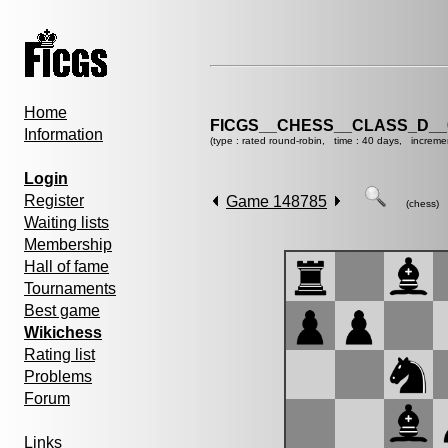
Home
FICGS__CHESS__CLASS_D__
Information
(type : rated round-robin, time : 40 days, increme
Login
Register
Game 148785
(chess)
Waiting lists
Membership
Hall of fame
Tournaments
Best game
Wikichess
Rating list
Problems
Forum
Links