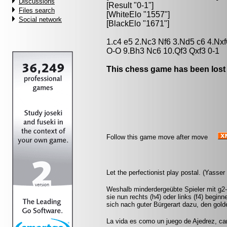
Discussions
[Result "0-1"]
Files search
[WhiteElo "1557"]
Social network
[BlackElo "1671"]
1.c4 e5 2.Nc3 Nf6 3.Nd5 c6 4.Nxf
O-O 9.Bh3 Nc6 10.Qf3 Qxf3 0-1
This chess game has been lost
Follow this game move after move
Let the perfectionist play postal. (Yasse
Weshalb minderdergeübte Spieler mit g2-
sie nun rechts (h4) oder links (f4) beginn
sich nach guter Bürgerart dazu, den gol
La vida es como un juego de Ajedrez, c