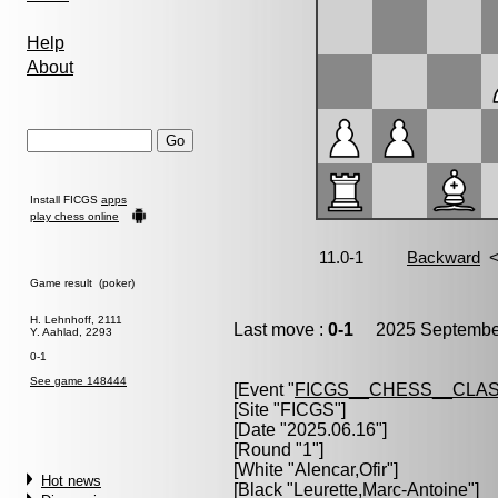
Help
About
Install FICGS
apps
play chess online
Game result (poker)
H. Lehnhoff, 2111
Last move :
0-1
2025 September
Y. Aahlad, 2293
0-1
See game 148444
[Event "
FICGS__CHESS__CLAS
[Site "FICGS"]
[Date "2025.06.16"]
[Round "1"]
[White "
Alencar,Ofir
"]
Hot news
[Black "
Leurette,Marc-Antoine
"]