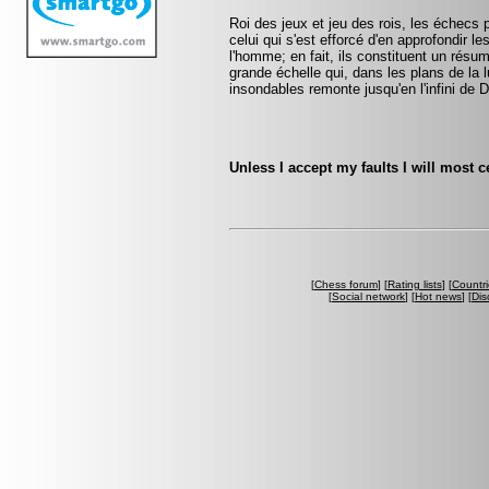
Roi des jeux et jeu des rois, les échecs p
celui qui s'est efforcé d'en approfondir l
l'homme; en fait, ils constituent un résu
grande échelle qui, dans les plans de la
insondables remonte jusqu'en l'infini de 
Unless I accept my faults I will most c
[
Chess forum
] [
Rating lists
] [
Countri
[
Social network
] [
Hot news
] [
Dis