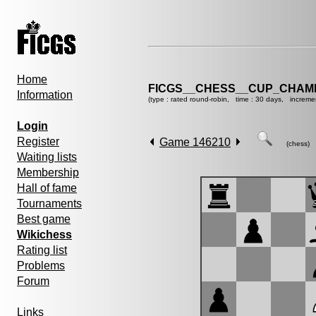
Home
FICGS__CHESS__CUP_CHAMP
Information
(type : rated round-robin, time : 30 days, increme
Login
Register
Game 146210
(chess)
Waiting lists
Membership
Hall of fame
Tournaments
Best game
Wikichess
Rating list
Problems
Forum
Links