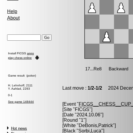
Help
About
Install FICGS
apps
play chess online
Game result (poker)
H. Lehnhoff, 2111
Last move :
1/2-1/2
2024 Decemb
Y. Aahlad, 2293
0-1
See game 148444
[Event "
FICGS__CHESS__CUP_
[Site "FICGS"]
[Date "2024.10.06"]
[Round "1"]
[White "
DeBonis,Patrick
"]
Hot news
[Black "
Sorbi,Luca
"]