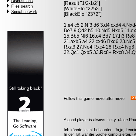
Discussions
[Result "1/2-1/2"]
Files search
[WhiteElo "2253"]
Social network
[BlackElo "2372"]
1.e4 c5 2.Nf3 d6 3.d4 cxd4 4.Nxd
Be7 9.Qd2 h5 10.Nd5 Nxd5 11.ex
15.Bb5 Nf6 16.c4 Bd7 17.h3 Re8
21.axb5 a4 22.cxd6 Bxd6 23.Nc5
Rxa3 27.Ne4 Rxc4 28.Rxc4 Ng3 
32.Qc1 Qxb5 33.Rc8+ Rxc8 34.Qx
Follow this game move after move
A good player is always lucky. (Jose Ra
Ich könnte leicht behaupten: Ja,ja, Leon
In der Tat war die Sache komplizierter. (V