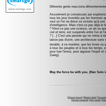
Diferente gente reacciona diferentemente
Assurément je connaissais par expérience 
tous les jeux inventés par les hommes q
seul où l'on ne doive sa victoire qu'à son
d'intelligence. Mais n'est-ce pas déjà le 
? N'est-ce pas une science, un art ou q
ciel et terre, est suspendu entre l'un et l
? [...] C'est une pensée qui ne mène à rie
laisse pas d'uvre, une architecture sans m
durable, à sa manière, que les livres ou 
à tous les peuples et à tous les temps, et
pour tuer l'ennui, pour aiguiser l'esprit et
Zweig)
May the force be with you. (Han Solo i
[
Chess forum
] [
Rating lists
] [
Countri
[
Social network
] [
Hot news
] [
Dis