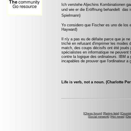
Ich verstehe Aljechins Kombinationen ga
und wie er die Eröffnung behandelt  das 
Spielmann)
Yo considero que Fischer es uno de los 
Hayward)
Il n'y a pas eu de défaite parce que je ne
triché en refusant d'imprimer les modes 
match, des coups décisifs ont été joués p
spécialistes en informatique ne peuvent
contre la logique des ordinateurs. IBM a
incapables de prouver que l'ordinateur a 
Life is verb, not a noun. (Charlotte Pe
[
Chess forum
] [
Rating lists
] [
Countri
[
Social network
] [
Hot news
] [
Dis