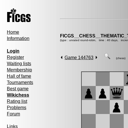
Home
FICGS__CHESS__THEMATIC_
Information
(type : unrated round-robin, time : 40 days, incre
Login
Register
Game 144763
(chess)
Waiting lists
Membership
Hall of fame
Tournaments
Best game
Wikichess
Rating list
Problems
Forum
Links