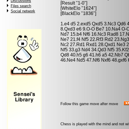
Discussions
[Result "1-0"]
Files search
[WhiteElo "1624"]
Social network
[BlackElo "1836"]
1.e4 d5 2.exd5 Qxd5 3.Nc3 Qd6 4
8.Qxd3 e6 9.O-O Be7 10.Na4 O-O
Nd7 15.b4 Nf6 16.Nc3 Rad8 17.
Ne7 21.f4 Nf5 22.Rf3 Rd2 23.Ng
Nc2 27.Rd1 Rxd1 28.Qxd1 Ne3 2
Nf5 33.g3 Nd4 34.Qd3 Nf5 35.Kf2
Qd8 40.h5 g6 41.h6 a5 42.Nb7 Q
46.Ne4 Nd5 47.Nf6 Nxf6 48.gxf6
Follow this game move after move
Chess is played with the mind and not w