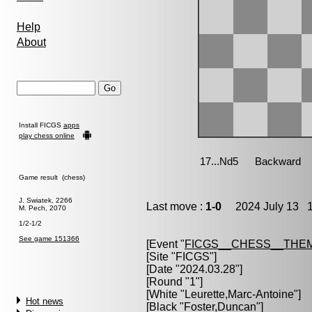
Help
About
Install FICGS
apps
play chess online
Game result (chess)
J. Swiatek, 2266
Last move :
1-0
2024 July 13 1
M. Pech, 2070
1/2-1/2
See game 151366
[Event "
FICGS__CHESS__THE
[Site "FICGS"]
[Date "2024.03.28"]
[Round "1"]
[White "
Leurette,Marc-Antoine
"]
Hot news
[Black "
Foster,Duncan
"]