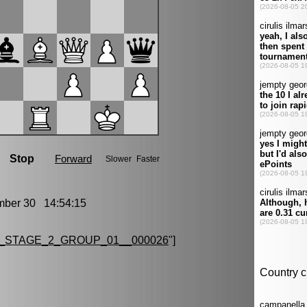
er 30 14:54:15
_STAGE_2_GROUP_01__000026
"]