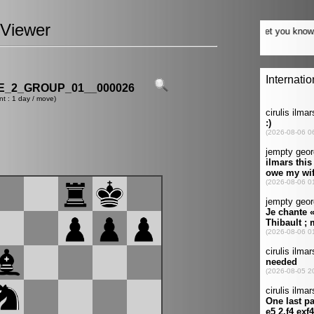
Viewer
_2_GROUP_01__000026
nt : 1 day / move)