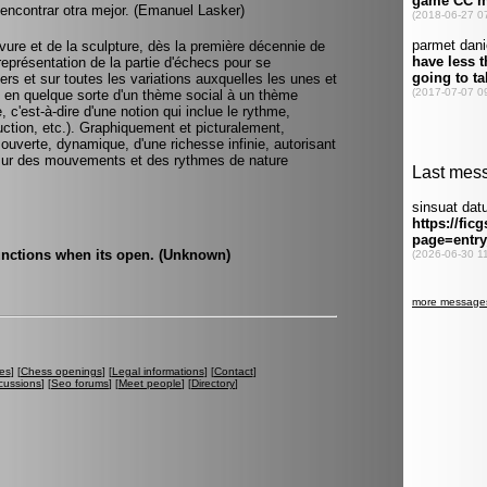
encontrar otra mejor. (Emanuel Lasker)
vure et de la sculpture, dès la première décennie de
représentation de la partie d'échecs pour se
ers et sur toutes les variations auxquelles les unes et
e en quelque sorte d'un thème social à un thème
c'est-à-dire d'une notion qui inclue le rythme,
ruction, etc.). Graphiquement et picturalement,
ouverte, dynamique, d'une richesse infinie, autorisant
 sur des mouvements et des rythmes de nature
functions when its open. (Unknown)
es
] [
Chess openings
] [
Legal informations
] [
Contact
]
cussions
] [
Seo forums
] [
Meet people
] [
Directory
]