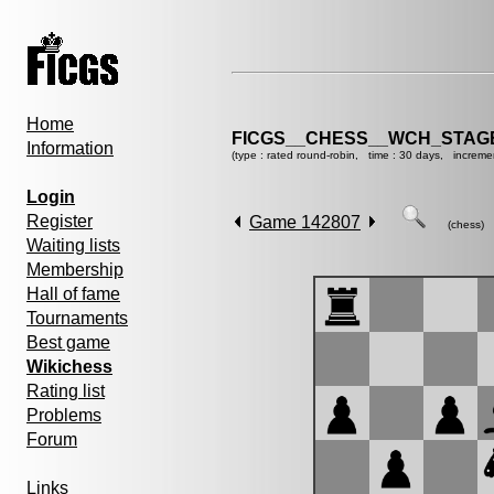
Home
FICGS__CHESS__WCH_STAGE
Information
(type : rated round-robin, time : 30 days, increme
Login
Register
Game 142807
(chess)
Waiting lists
Membership
Hall of fame
Tournaments
Best game
Wikichess
Rating list
Problems
Forum
Links