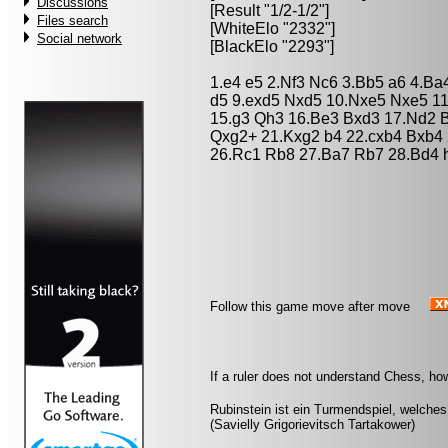
Discussions
[Result "1/2-1/2"]
Files search
[WhiteElo "2332"]
Social network
[BlackElo "2293"]
1.e4 e5 2.Nf3 Nc6 3.Bb5 a6 4.Ba
d5 9.exd5 Nxd5 10.Nxe5 Nxe5 11
15.g3 Qh3 16.Be3 Bxd3 17.Nd2 B
Qxg2+ 21.Kxg2 b4 22.cxb4 Bxb4
26.Rc1 Rb8 27.Ba7 Rb7 28.Bd4 h
Follow this game move after move
If a ruler does not understand Chess, ho
Rubinstein ist ein Turmendspiel, welche
(Savielly Grigorievitsch Tartakower)