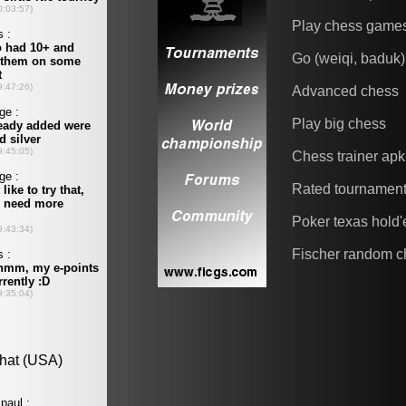
Play chess game
Go (weiqi, baduk)
Advanced chess
Play big chess
Chess trainer apk
Rated tournamen
Poker texas hold
Fischer random c