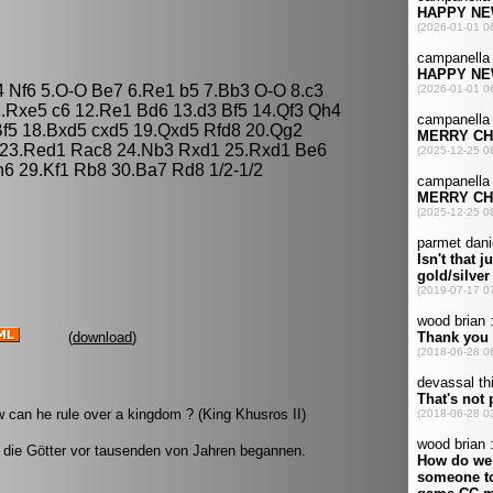
4 Nf6 5.O-O Be7 6.Re1 b5 7.Bb3 O-O 8.c3
.Rxe5 c6 12.Re1 Bd6 13.d3 Bf5 14.Qf3 Qh4
f5 18.Bxd5 cxd5 19.Qxd5 Rfd8 20.Qg2
 23.Red1 Rac8 24.Nb3 Rxd1 25.Rxd1 Be6
6 29.Kf1 Rb8 30.Ba7 Rd8 1/2-1/2
(
download
)
w can he rule over a kingdom ? (King Khusros II)
s die Götter vor tausenden von Jahren begannen.