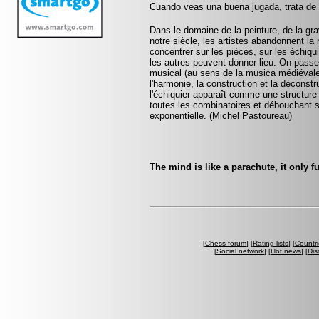
Cuando veas una buena jugada, trata de 
Dans le domaine de la peinture, de la gra
notre siècle, les artistes abandonnent la 
concentrer sur les pièces, sur les échiqui
les autres peuvent donner lieu. On pass
musical (au sens de la musica médiévale, 
l'harmonie, la construction et la déconst
l'échiquier apparaît comme une structure 
toutes les combinatoires et débouchant
exponentielle. (Michel Pastoureau)
The mind is like a parachute, it only 
[
Chess forum
] [
Rating lists
] [
Countri
[
Social network
] [
Hot news
] [
Dis