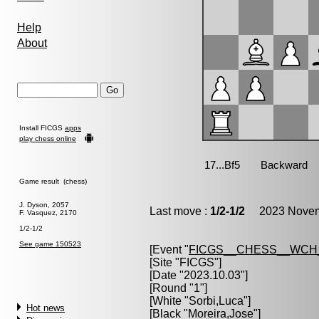
Help
About
Install FICGS
apps
play chess online
Game result (chess)
J. Dyson, 2057
Last move :
1/2-1/2
2023 Novemb
F. Vasquez, 2170
1/2-1/2
See game 150523
[Event "
FICGS__CHESS__WCH
[Site "FICGS"]
[Date "2023.10.03"]
[Round "1"]
[White "
Sorbi,Luca
"]
Hot news
[Black "
Moreira,Jose
"]