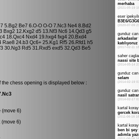
Bb7 5.Bg2 Be7 6.O-O O-O 7.Nc3 Ne4 8.Bd2
c3 Bxg2 12.Kxg2 d5 13.Nf3 Nc6 14.Qd3 g5
c4 18.Qxc4 Nxd4 19.hxg4 fxg4 20.Bxd4
4 Rae8 24.b3 Qc6+ 25.Kg1 Rf5 26.Rfd1 h5
f3 30.Ng3 Rd5 31.Rxd5 exd5 32.Qd3 Be5
f the chess opening is displayed below :
7.Nc3
e (move 6)
k (move 6)
.