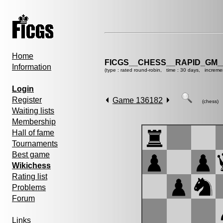
Home
FICGS__CHESS__RAPID_GM_
Information
(type : rated round-robin, time : 30 days, increme
Login
Register
Game 136182
(chess)
Waiting lists
Membership
Hall of fame
Tournaments
Best game
Wikichess
Rating list
Problems
Forum
Links