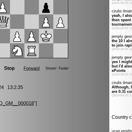
4 13:2:35
D_GM__000018
"]