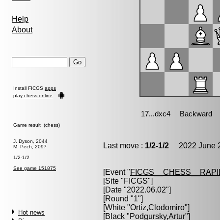
Help
About
Install FICGS
apps
play chess online
Game result (chess)
J. Dyson, 2044
Last move :
1/2-1/2
2022 June 2
M. Pech, 2097
1/2-1/2
See game 151875
[Event "
FICGS__CHESS__RAPI
[Site "FICGS"]
[Date "2022.06.02"]
[Round "1"]
[White "
Ortiz,Clodomiro
"]
Hot news
[Black "
Podgursky,Artur
"]