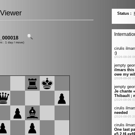
Viewer
_000018
nt : 1 day / move)