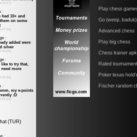
Play chess game
Go (weiqi, baduk)
Advanced chess
Play big chess
Chess trainer apk
Rated tournamen
Poker texas hold
Fischer random c