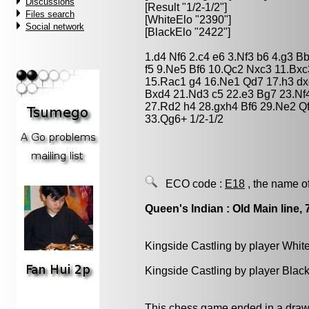
Discussions
[Result "1/2-1/2"]
Files search
[WhiteElo "2390"]
Social network
[BlackElo "2422"]
1.d4 Nf6 2.c4 e6 3.Nf3 b6 4.g3 
f5 9.Ne5 Bf6 10.Qc2 Nxc3 11.Bx
15.Rac1 g4 16.Ne1 Qd7 17.h3 dx
Bxd4 21.Nd3 c5 22.e3 Bg7 23.Nf
27.Rd2 h4 28.gxh4 Bf6 29.Ne2 Q
33.Qg6+ 1/2-1/2
ECO code :
E18
, the name o
Queen's Indian : Old Main line, 
Kingside Castling by player Whit
Kingside Castling by player Blac
This chess game ended in a draw