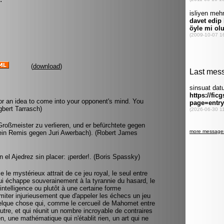
(
download
)
or an idea to come into your opponent's mind. You
gbert Tarrasch)
roßmeister zu verlieren, und er befürchtete gegen
r ein Remis gegen Juri Awerbach). (Robert James
 el Ajedrez sin placer: ¡perder!. (Boris Spassky)
le mystérieux attrait de ce jeu royal, le seul entre
ui échappe souverainement à la tyrannie du hasard, le
 intelligence ou plutôt à une certaine forme
limiter injurieusement que d'appeler les échecs un jeu
uelque chose qui, comme le cercueil de Mahomet entre
'autre, et qui réunit un nombre incroyable de contraires
n, une mathématique qui n'établit rien, un art qui ne