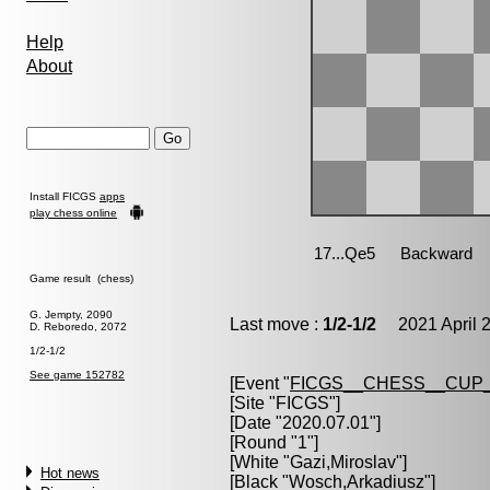
Help
About
Install FICGS
apps
play chess online
Game result (chess)
G. Jempty, 2090
Last move :
1/2-1/2
2021 April 2
D. Reboredo, 2072
1/2-1/2
See game 152782
[Event "
FICGS__CHESS__CUP_
[Site "FICGS"]
[Date "2020.07.01"]
[Round "1"]
[White "
Gazi,Miroslav
"]
Hot news
[Black "
Wosch,Arkadiusz
"]