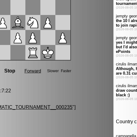
:7:22
MATIC_TOURNAMENT__000235
"]