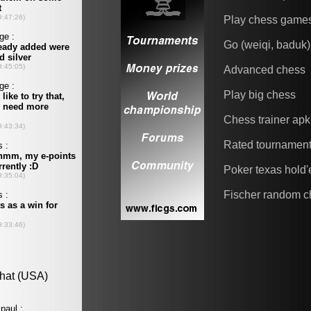
Play chess game
Go (weiqi, baduk)
Advanced chess
Play big chess
Chess trainer apk
Rated tournamen
Poker texas hold
Fischer random c