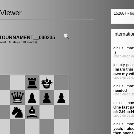
Viewer
TOURNAMENT__000235
ment : 40 days / 10 moves)