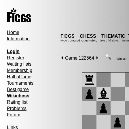
Home
FICGS__CHESS__THEMATIC_
Information
(type : unrated round-robin, time : 40 days, incre
Login
Register
Game 122564
(chess)
Waiting lists
Membership
Hall of fame
Tournaments
Best game
Wikichess
Rating list
Problems
Forum
Links