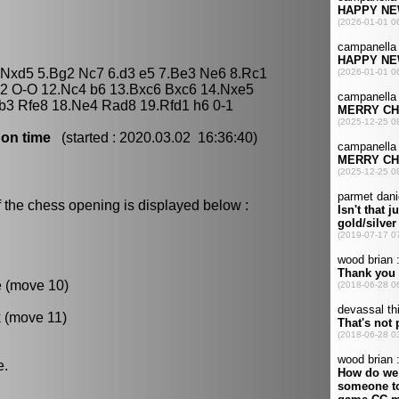
5 Nxd5 5.Bg2 Nc7 6.d3 e5 7.Be3 Ne6 8.Rc1
2 O-O 12.Nc4 b6 13.Bxc6 Bxc6 14.Nxe5
b3 Rfe8 18.Ne4 Rad8 19.Rfd1 h6 0-1
 on time
(started : 2020.03.02 16:36:40)
 the chess opening is displayed below :
e (move 10)
k (move 11)
e.