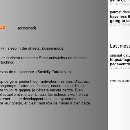
(
download
)
will sleep in the streets. (Anonymous)
ß er in einem totalitären Staat aufwuchs und deshalb
rtschnoi)
ezas de tu oponente. (Savielly Tartakover)
 de gens perdent leur motivation très vite. D'autres,
 longtemps. J'aime les échecs, encore aujourd'hui je
me toujours gagner, je déteste encore perdre. Bien
ellectuelle et morale. Et puis les échecs vivent en ce
nternet. Ils se développent dans les systèmes
de leur ghetto, et c'est mon rôle de mener à bien cette