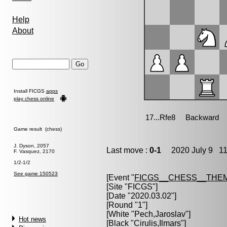
Help
About
Install FICGS
apps
play chess online
Game result (chess)
J. Dyson, 2057
Last move :
0-1
2020 July 9 11
F. Vasquez, 2170
1/2-1/2
See game 150523
[Event "
FICGS__CHESS__THE
[Site "FICGS"]
[Date "2020.03.02"]
[Round "1"]
[White "
Pech,Jaroslav
"]
Hot news
[Black "
Cirulis,Ilmars
"]