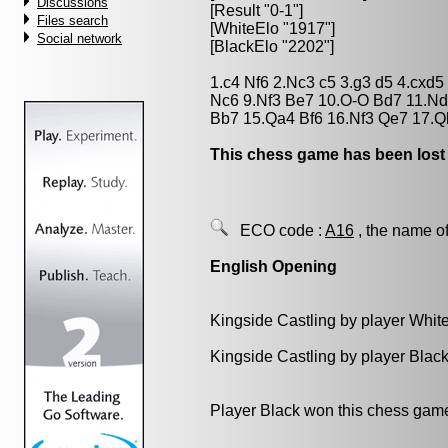
Discussions
[Result "0-1"]
Files search
[WhiteElo "1917"]
Social network
[BlackElo "2202"]
1.c4 Nf6 2.Nc3 c5 3.g3 d5 4.cxd
Nc6 9.Nf3 Be7 10.O-O Bd7 11.Nd
Bb7 15.Qa4 Bf6 16.Nf3 Qe7 17.Q
This chess game has been lost
ECO code :
A16
, the name of
English Opening
Kingside Castling by player Whit
Kingside Castling by player Blac
Player Black won this chess gam