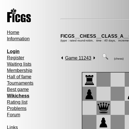
Home
FICGS__CHESS__CLASS_A__
Information
(type : rated round-robin, time : 40 days, increme
Login
Register
Game 11243
(chess)
Waiting lists
Membership
Hall of fame
Tournaments
Best game
Wikichess
Rating list
Problems
Forum
Links