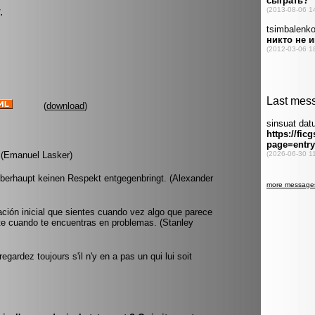
.
(
download
)
 (Emanuel Lasker)
überhaupt keinen Respekt entgegenbringt. (Alexander
tación inicial que sientes cuando vez algo que parece
te cuando te encuentras en problemas. (Stanley
gardez toujours s'il n'y en a pas un qui lui soit