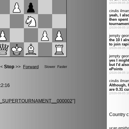
2:16
G_SUPERTOURNAMENT__000002
"]