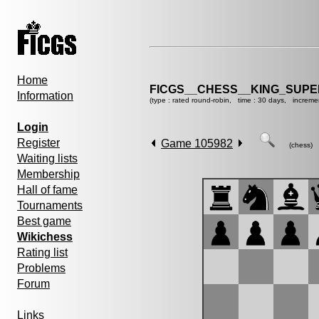
Home
FICGS__CHESS__KING_SUP
Information
(type : rated round-robin, time : 30 days, increme
Login
Register
Game 105982
(chess)
Waiting lists
Membership
Hall of fame
Tournaments
Best game
Wikichess
Rating list
Problems
Forum
Links