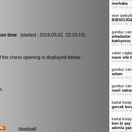
 on time
(started : 2018.05.01 22:10:15)
f the chess opening is displayed below :
e.
(
download
)