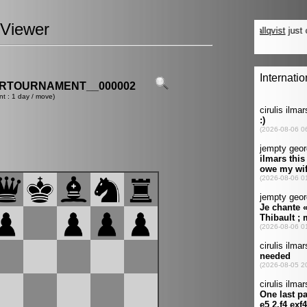
Viewer
ERTOURNAMENT__000002
nt : 1 day / move)