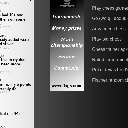
Play chess game
Go (weiqi, baduk)
Advanced chess
Play big chess
Chess trainer apk
Rated tournamen
Poker texas hold
Fischer random c