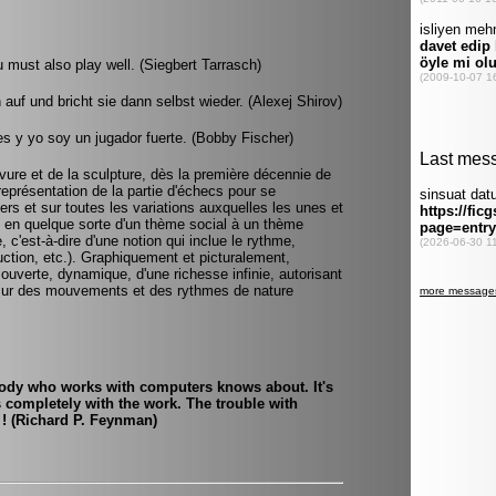
u must also play well. (Siegbert Tarrasch)
 auf und bricht sie dann selbst wieder. (Alexej Shirov)
s y yo soy un jugador fuerte. (Bobby Fischer)
vure et de la sculpture, dès la première décennie de
représentation de la partie d'échecs pour se
ers et sur toutes les variations auxquelles les unes et
e en quelque sorte d'un thème social à un thème
c'est-à-dire d'une notion qui inclue le rythme,
ruction, etc.). Graphiquement et picturalement,
ouverte, dynamique, d'une richesse infinie, autorisant
 sur des mouvements et des rythmes de nature
body who works with computers knows about. It's
es completely with the work. The trouble with
 ! (Richard P. Feynman)