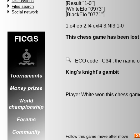
Discussions
[Result "1-0"]
Files search
[WhiteElo "0973"]
Social network
[BlackElo "0771"]
1.e4 e5 2.f4 exf4 3.Nf3 1-0
This chess game has been lost
ECO code :
C34
, the name o
King's knight's gambit
Player White won this chess gam
Follow this game move after move