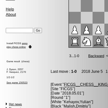
Help
About
Install FICGS
apps
play chess online
Game result (chess)
J. Dyson, 2057
Last move :
1-0
2018 June 5 1:
F. Vasquez, 2170
1/2-1/2
See game 150523
[Event "
FICGS__CHESS__KIN
[Site "FICGS"]
[Date "2018.05.01"]
[Round "1"]
[White "
Kehayov,Yulian
"]
Hot news
[Black "
Malish,Dmitriy
"]