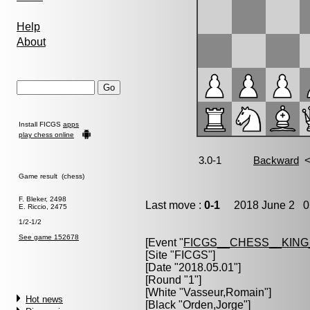
Help
About
Install FICGS
apps
play chess online
Game result (chess)
F. Bleker, 2498
Last move :
0-1
2018 June 2 0:
E. Riccio, 2475
1/2-1/2
See game 152678
[Event "
FICGS__CHESS__KIN
[Site "FICGS"]
[Date "2018.05.01"]
[Round "1"]
[White "
Vasseur,Romain
"]
Hot news
[Black "
Orden,Jorge
"]