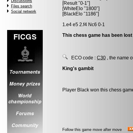
Discussions
[Result "0-1"]
Files search
[WhiteElo "1800"]
Social network
[BlackElo "1186"]
1.e4 e5 2.f4 Nc6 0-1
This chess game has been lost
ECO code :
C30
, the name o
King's gambit
Player Black won this chess gam
Follow this game move after move