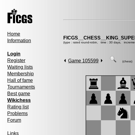
Home
FICGS__CHESS__KING_SUP
Information
(type : rated round-robin, time : 30 days, increme
Login
Register
Game 105599
(chess)
Waiting lists
Membership
Hall of fame
Tournaments
Best game
Wikichess
Rating list
Problems
Forum
Links