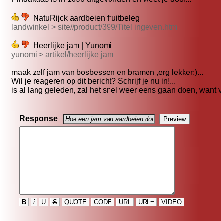
NatuRijck aardbeien fruitbeleg
landwinkel > site//product/399/Titel ingeven.htm
Heerlijke jam | Yunomi
yunomi > artikel/heerlijke jam
maak zelf jam van bosbessen en bramen ,erg lekker:)...
Wil je reageren op dit bericht? Schrijf je nu in!...
is al lang geleden, zal het snel weer eens gaan doen, want v
Response
B
i
U
S
QUOTE
CODE
URL
URL=
VIDEO