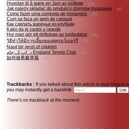
Hvordan til å gjøre en Jam av jordbær
(no)
Jak należy składać do produkcji dżemów truskawek
(pl)
Como fazer uma compota de morangos
(pt)
Cum sa faca un gem de capsuni
(ro)
Как сделать варенье из клубник
(ru)
Kako da je zastoj u jagode
(sr)
Hur man gör ett driftstopp av jordgubbar
(sv)
วิธีทำให้มีการเลี้ยงของสตรอว์เบอร์รี
(th)
Nasıl bir reçel of çilekleri
(tr)
یہ اپ کے جام England Tennis Club
(ur)
如何做果酱草莓
(zh)
Trackbacks :
If you talked about this article in your blog or 
you may instantly get a backlink
There's no trackback at the moment.