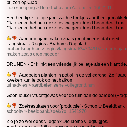
prijzen op Ciao
ciao shopping > Hero Extra Jam Aardbeien 1662541
Een heerlijke fruitige jam, zachte brokjes aardbei, gemakkelij
Ciao leden hebben deze review gemiddeld beoordeeld met Z
Ciao leden hebben deze review gemiddeld beoordeeld met Z
Aardbeienjam maken zoals grootmoeder dat deed -
Langstraat - Regios - Brabants Dagblad
brabantsdagblad > regios/langstraat/3470491/Aardbeienja
maken zoals grootmoeder
DRUNEN - Er klinkt een vriendelijk belletje als een klant de.
Aardbeien planten in pot of in de vollegrond. Zelf aar
kweken kun je ook op het balkon.
tuinadvies > aardbeien serre vollegrond.htm
Geen leuker vruchtgewas voor de tuin dan de aardbei (Fragar
Zoekresultaten voor 'productie' - Schooltv Beeldbank
schooltv > beeldbank/zoek/?o=1541970
Zie je ze wel eens vliegen? Die kleine vliegtuigjes...
Pindakaas is in 1890 uitgevonden en weet je door...