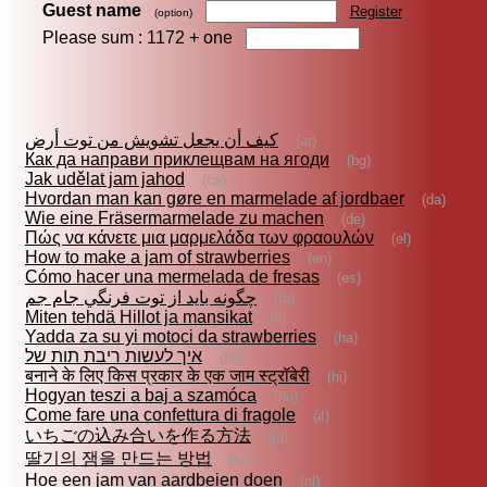
Guest name
Register
(option)
Please sum : 1172 +
one
كيف أن يجعل تشويش من توت أرض
(ar)
Как да направи приклещвам на ягоди
(bg)
Jak udělat jam jahod
(cs)
Hvordan man kan gøre en marmelade af jordbaer
(da)
Wie eine Fräsermarmelade zu machen
(de)
Πώς να κάνετε μια μαρμελάδα των φραουλών
(el)
How to make a jam of strawberries
(en)
Cómo hacer una mermelada de fresas
(es)
چگونه بايد از توت فرنگي جام جم
(fa)
Miten tehdä Hillot ja mansikat
(fi)
Yadda za su yi motoci da strawberries
(ha)
איך לעשות ריבת תות של
(he)
बनाने के लिए किस प्रकार के एक जाम स्ट्रॉबेरी
(hi)
Hogyan teszi a baj a szamóca
(hu)
Come fare una confettura di fragole
(it)
いちごの込み合いを作る方法
(ja)
딸기의 잼을 만드는 방법
(ko)
Hoe een jam van aardbeien doen
(nl)