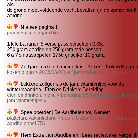
als...
de grond moet voldoende vocht bevatten (in de zomer heeft
aardbei...
Nieuwe pagina 1
jeannesplace > jam.htm
1 kilo bananen 5 verse passievruchten 0,05...
250 gram aardbeien 250 gram rode bessen...
6 a 7 sinaasappelen 1750 gr suiker 10 gram...
Zelf jam maken: handige tips - Koken - Koken.Blogo.n
koken.blogo > 2006/08/03/zelf jam maken handige tips
Lekkere zelfgemaakte jam: vitamientjes voor de
wintermaanden | Eten en Drinken: Bereiding
eten en drinken.infonu > bereiding/58346 lekkere zelfgemaa
jam vitamientjes v
Speelboerderij De Aardbeienhof, Gemert
plattelandvakantieland > noord brabant/gemert/speelboerder
aardbeienhof 751
Hero Extra Jam Aardbeien : Lees reviews en vergelijk