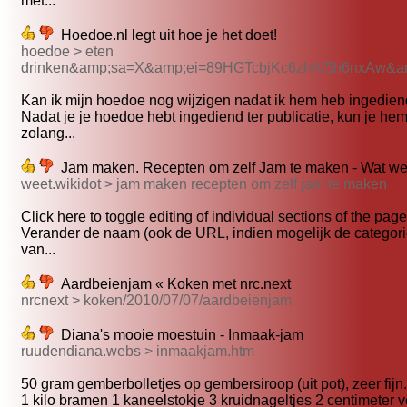
met...
Hoedoe.nl legt uit hoe je het doet!
hoedoe > eten
drinken&amp;sa=X&amp;ei=89HGTcbjKc6zhAf5h6nxAw&a
Kan ik mijn hoedoe nog wijzigen nadat ik hem heb ingediend 
Nadat je je hoedoe hebt ingediend ter publicatie, kun je hem
zolang...
Jam maken. Recepten om zelf Jam te maken - Wat wee
weet.wikidot > jam maken recepten om zelf jam te maken
Click here to toggle editing of individual sections of the page.
Verander de naam (ook de URL, indien mogelijk de categori
van...
Aardbeienjam « Koken met nrc.next
nrcnext > koken/2010/07/07/aardbeienjam
Diana's mooie moestuin - Inmaak-jam
ruudendiana.webs > inmaakjam.htm
50 gram gemberbolletjes op gembersiroop (uit pot), zeer fijn.
1 kilo bramen 1 kaneelstokje 3 kruidnageltjes 2 centimeter ve