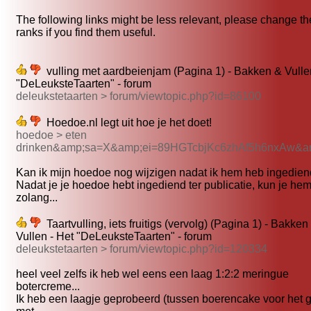
The following links might be less relevant, please change th
ranks if you find them useful.
vulling met aardbeienjam (Pagina 1) - Bakken & Vulle
"DeLeuksteTaarten" - forum
deleukstetaarten > forum/viewtopic.php?id=86100
Hoedoe.nl legt uit hoe je het doet!
hoedoe > eten
drinken&amp;sa=X&amp;ei=89HGTcbjKc6zhAf5h6nxAw&a
Kan ik mijn hoedoe nog wijzigen nadat ik hem heb ingediend 
Nadat je je hoedoe hebt ingediend ter publicatie, kun je hem
zolang...
Taartvulling, iets fruitigs (vervolg) (Pagina 1) - Bakken
Vullen - Het "DeLeuksteTaarten" - forum
deleukstetaarten > forum/viewtopic.php?id=120334
heel veel zelfs ik heb wel eens een laag 1:2:2 meringue
botercreme...
Ik heb een laagje geprobeerd (tussen boerencake voor het