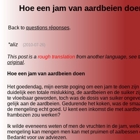
Hoe een jam van aardbeien doe
Back to
questions réponses
.
*aliz
(2010-07-26)
This post is a
rough translation
from another language, see 
original
.
Hoe een jam van aardbeien doen
Het goedendag, mijn eerste poging om een jam te doen zijn
duidelijk een totale mislukking, de aardbeien en de suiker zi
te vloeibaar geworden, toch was de dosis van suiker ongev
gelijk aan de aardbeien. Gedurende het koken, was de sma
de mengeling echt goed. U kent een inkomst die met aardbe
frambozen zou werken?
Ik wilde eveneens weten of men de vruchten in de jam, welk
mengeling kan mengen men kan met pruimen of aalbessen
Bedankt voor uw adviezen.