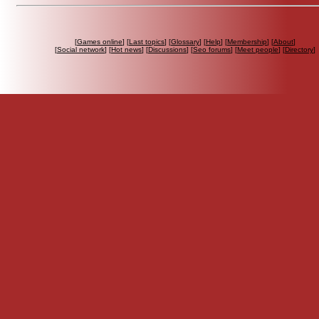
[
Games online
] [
Last topics
] [
Glossary
] [
Help
] [
Membership
] [
About
]
[
Social network
] [
Hot news
] [
Discussions
] [
Seo forums
] [
Meet people
] [
Directory
]