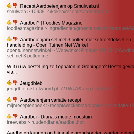
Recept Aardbeienjam op Smulweb.nl
smulweb > 1083914/koken/recept/Aardbeienjam
Aardbei? | Foodies Magazine
foodiesmagazine > ingredienten/groenten en fruit/aardbei/6
Aardbeienjam set met 3 potten met schroefdeksel en
handleiding - Open Tuinen Net Winkel
opentuinennetwinkel > Webwinkel Product 4814542/Aardb
set met 3 potten me
Wilt u uw bestelling zelf ophalen in Groningen? Bestel gew
via...
Jeugdbieb
jeugdbieb > trefwoord.php?TW=A&amp;tID=44727
Aardbeienjam variatie recept
mijnreceptenboek > recept/wecken/aardbeienjam variatie 1
Aardbei - Diana's mooie moestuin
freewebs > ruudendiana/aardbei.htm
Aardbeien kunnen op bijna alle grondsoorten worden geteel