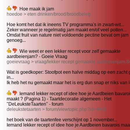
Hoe maak ik jam
hoedoe > eten drinken/brood/broodbeleg
Hoe komt het dat ik ineens TV programma's in zwart-wit...
Zeker wanneer je regelmatig jam maakt en/of veel potten...
Omdat fruit van nature niet voldoende pectine bevat om jam
genoeg...
Wie weet er een lekker recept voor zelf gemaakte
aardbeienjam? - Goeie Vraag
goeievraag > vraag/lekker recept gemaakte aardbeienjam.
Wat is goedkoper: Stoofpot een halve middag op een zacht g
in...
Ik heb het nu gemaakt maar het is erg dun snap er niks van is
Iemand lekker recept of idee hoe je Aardbeien bavaro
maakt ? (Pagina 1) - Taartdecoratie algemeen - Het
"DeLeuksteTaarten" - forum
deleukstetaarten > forum/viewtopic.php?id=4608
het boek van de taartenfee verschijnt op 1 november...
Iemand lekker recept of idee hoe je Aardbeien bavarois maak