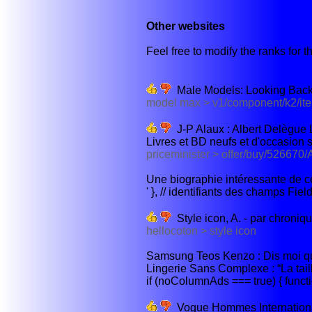
Other websites
Feel free to modify the ranks for th
Male Models: Looking Back at
model max > v1/component/k2/ite
J-P Alaux : Albert Delègue L
Livres et BD neufs et d'occasion s
priceminister > offer/buy/526670/
Une biographie intéressante de cel
' }, // identifiants des champs Fie
Style icon, A. - par chroni
hellocoton > style icon
Samsung Teos Kenzo : Dis moi quel
Lingerie Sans Complexe : “La tail
if (noColumnAds === true) { functi
Vogue Hommes International