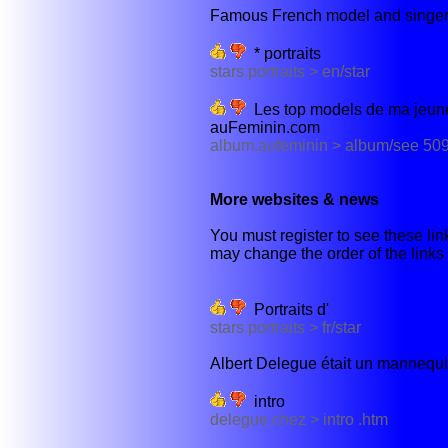
Famous French model and singer, 
* portraits
stars portraits > en/star
Les top models de ma jeuness
auFeminin.com
album.aufeminin > album/see 50
More websites & news
You must register to see these link
may change the order of the links b
Portraits d'
stars portraits > fr/star
Albert Delegue était un mannequi
intro
delegue.chez > intro .htm