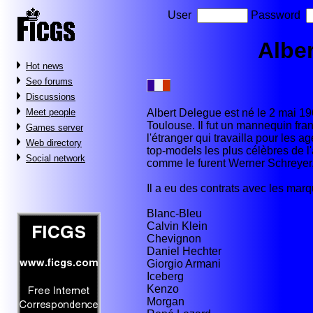
User
Password
Albe
Hot news
Seo forums
Discussions
Albert Delegue est né le 2 mai 19
Meet people
Toulouse. Il fut un mannequin fr
Games server
l'étranger qui travailla pour les a
Web directory
top-models les plus célèbres de 
Social network
comme le furent Werner Schreyer
Il a eu des contrats avec les marq
Blanc-Bleu
Calvin Klein
Chevignon
Daniel Hechter
Giorgio Armani
Iceberg
Kenzo
Morgan