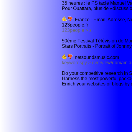
35 heures : le PS tacle Manuel Vall
Pour Ouattara, plus de «discussion
France - Email, Adresse, Nu
123people.fr
123people > s
50ème Festival Télévision de Mon
Stars Portraits - Portrait of Johnny
netsoundsmusic.com
keywordspy > overview/domain.
Do your competitive research in 
Harness the most powerful packa
Enrich your websites or blogs by 