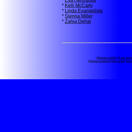
*
Eva Herzigova
*
Kelli McCarty
*
Linda Evangelista
*
Sienna Miller
*
Zahia Dehar
[
Games online
] [
Last topi
[
Social network
] [
Hot news
] [
Dis