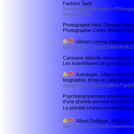
Fashion Spot
forums.thefashionspot > f78/vogu
reeves 77675
Photographe:Hedi Slimane Realis
Photographe: Cedric Buchet Realis
Glisser comme Albert Delè
ladepeche > article/1999/04/09/
Caravane détruite, deux camions 
Les scientifiques se penchent de 
Astrologie : Albert DELEGUE
biographie, photo et carte du cie
astrotheme > portraits/Bkw75p42
Psychologiquement, vous êtes d'u
d'une planète peuvent être pris e
La planète Uranus correspond aux n
Albert Delègue - AlloCiné
allocine > personne/ficheperso