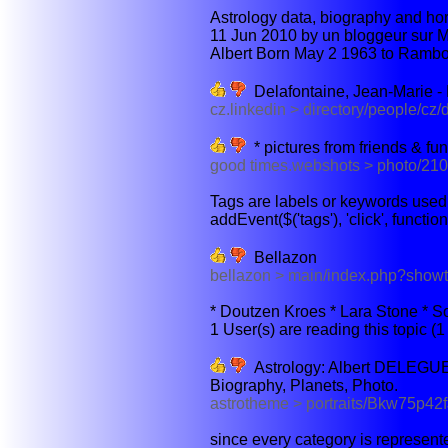
Astrology data, biography and hor
11 Jun 2010 by un bloggeur sur 
Albert Born May 2 1963 to Ramboui
Delafontaine, Jean-Marie - De
cz.linkedin > directory/people/cz
* pictures from friends & f
good times.webshots > photo/2
Tags are labels or keywords used t
addEvent($('tags'), 'click', function(
Bellazon
bellazon > main/index.php?show
* Doutzen Kroes * Lara Stone * So
1 User(s) are reading this topic 
Astrology: Albert DELEGUE,
Biography, Planets, Photo.
astrotheme > portraits/Bkw75p42
since every category is represente