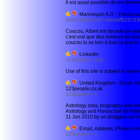
Il est aussi possible de me donne
Mannequin A.D. : Forum a
forum.aufeminin > forum/f523/ f1
Coucou, Albert est decede de mala
c'est vrai que des rumeurs de sida
coucou tu as bon à tout ce que tu di
LinkedIn
cz.linkedin > pub
Use of this site is subject to expr
United Kingdom - Email, Ad
123people.co.uk
123people > s
Astrology data, biography and hor
Astrology and Horoscope for Albe
11 Jun 2010 by un bloggeur sur 
Email, Address, Phone num
123people > s