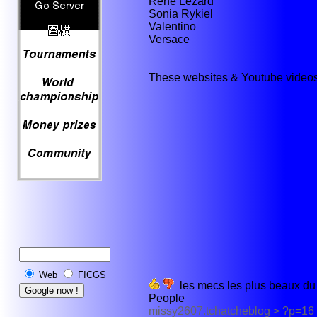
René Lezard
Sonia Rykiel
Valentino
Versace
These websites & Youtube videos
Web
FICGS
les mecs les plus beaux du 
People
missy2607.tchatcheblog > ?p=16