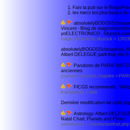
Fais ta pub sur le BlogoPub
les mecs les plus beaux du
absolutelyBOGOSSchoupino
Vincent - Blog de magicvincent
yoELECTRONICO - Skyrock.com
magicvincentchti.skyrock > 13
absolutelyBOGOSSchoupinou, Al
Albert DELEGUE parti trop vite il é
Parutions de PARIS MATCH 
anciennes
journaux anciens.chapitre > PA
FICGS recommends : Wiki
fr.wikipedia > wiki
Dernière modification de cette page
Astrology: Albert DELEGUE,
Natal Chart, Planets and Photo
astrotheme > celestar/portrait.