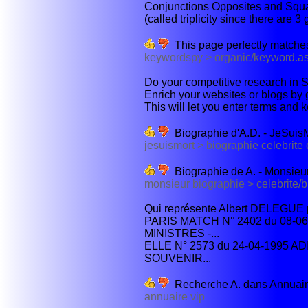
Conjunctions Opposites and Squa
(called triplicity since there are 3
This page perfectly matches
keywordspy > organic/keyword.a
Do your competitive research in 
Enrich your websites or blogs by 
This will let you enter terms and k
Biographie d'A.D. - JeSuis
jesuismort > biographie celebrite
Biographie de A. - Monsieu
monsieur biographie > celebrite/
Qui représente Albert DELEGUE p
PARIS MATCH N° 2402 du 08-
MINISTRES -...
ELLE N° 2573 du 24-04-1995 A
SOUVENIR...
Recherche A. dans Annuaire
annuaire vip