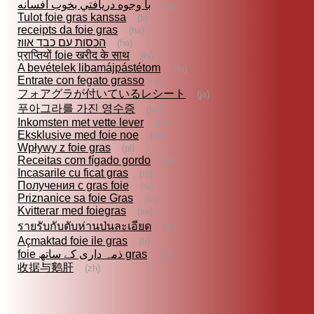
با وجوه دريافتي بخوب افسانه
(fa)
Tulot foie gras kanssa
(fi)
receipts da foie gras
(ha)
הכסות עם כבד אווז
(he)
प्राप्तियों foie खरीद के साथ
(hi)
A bevételek libamájpástétom
(hu)
Entrate con fegato grasso
(it)
フォアグラが付いているレシート
(ja)
푸아그라를 가진 영수증
(ko)
Inkomsten met vette lever
(nl)
Eksklusive med foie noe
(no)
Wpływy z foie gras
(pl)
Receitas com fígado gordo
(pt)
Incasarile cu ficat gras
(ro)
Получения с gras foie
(ru)
Priznanice sa foie Gras
(sr)
Kvitterar med foiegras
(sv)
รายรับกับตับห่านป่นละเอียด
(th)
Açmaktad foie ile gras
(tr)
foie ذمہ داری کے ساتھ gras
(ur)
收据与鹅肝
(zh)