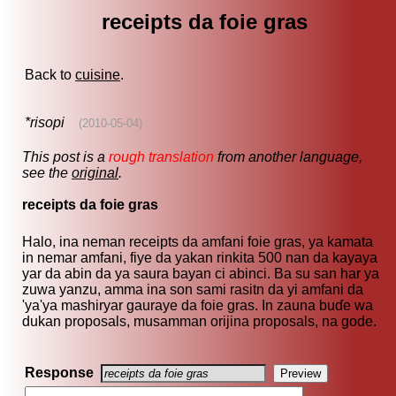
receipts da foie gras
Back to
cuisine
.
*risopi
(2010-05-04)
This post is a
rough translation
from another language,
see the
original
.
receipts da foie gras
Halo, ina neman receipts da amfani foie gras, ya kamata
in nemar amfani, fiye da yakan rinkita 500 nan da kayaya
yar da abin da ya saura bayan ci abinci. Ba su san har ya
zuwa yanzu, amma ina son sami rasitn da yi amfani da
'ya'ya mashiryar gauraye da foie gras. In zauna buɗe wa
dukan proposals, musamman orijina proposals, na gode.
Response