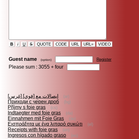
B
i
U
S
QUOTE
CODE
URL
URL=
VIDEO
Guest name
Register
(option)
Please sum : 3055 +
four
إيصالات مع [فوي] [غرس]
(ar)
Приходи с черен дроб
(bg)
Příjmy s foie gras
(cs)
Indtaegter med foie gras
(da)
Einnahmen mit Foie Gras
(de)
Εισπράξητα με ένα λιπαρό συκώτι
(el)
Receipts with foie gras
(en)
Ingresos con hígado graso
(es)