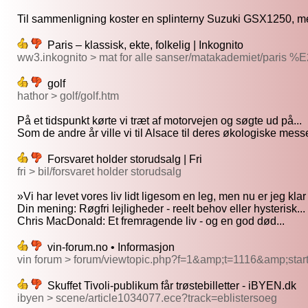
Til sammenligning koster en splinterny Suzuki GSX1250, med 
Paris – klassisk, ekte, folkelig | Inkognito
ww3.inkognito > mat for alle sanser/matakademiet/paris %
golf
hathor > golf/golf.htm
På et tidspunkt kørte vi træt af motorvejen og søgte ud på...
Som de andre år ville vi til Alsace til deres økologiske messe
Forsvaret holder storudsalg | Fri
fri > bil/forsvaret holder storudsalg
»Vi har levet vores liv lidt ligesom en leg, men nu er jeg klar ti
Din mening: Røgfri lejligheder - reelt behov eller hysterisk...
Chris MacDonald: Et fremragende liv - og en god død...
vin-forum.no • Informasjon
vin forum > forum/viewtopic.php?f=1&amp;t=1116&amp;star
Skuffet Tivoli-publikum får trøstebilletter - iBYEN.dk
ibyen > scene/article1034077.ece?track=eblistersoeg