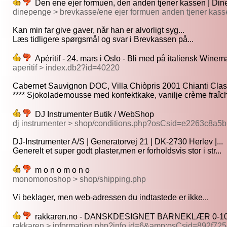
Den ene ejer formuen, den anden tjener kassen | Di
dinepenge > brevkasse/ene ejer formuen anden tjener kass
Kan min far give gaver, når han er alvorligt syg...
Læs tidligere spørgsmål og svar i Brevkassen på...
Apéritif - 24. mars i Oslo - Bli med på italiensk Wine
aperitif > index.db2?id=40220
Cabernet Sauvignon DOC, Villa Chiòpris 2001 Chianti Clas
**** Sjokolademousse med konfektkake, vanilje crème fraîche
DJ Instrumenter Butik / WebShop
dj instrumenter > shop/conditions.php?osCsid=e2263c8a
DJ-Instrumenter A/S | Generatorvej 21 | DK-2730 Herlev |...
Generelt et super godt plaster,men er forholdsvis stor i str...
m o n o m o n o
monomonoshop > shop/shipping.php
Vi beklager, men web-adressen du indtastede er ikke...
rakkaren.no - DANSKDESIGNET BARNEKLÆR 0-1
rakkaren > information.php?info id=6&amp;osCsid=892f7