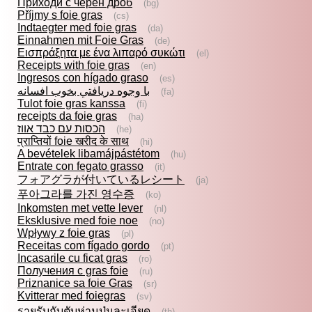
Приходи с черен дроб
(bg)
Příjmy s foie gras
(cs)
Indtaegter med foie gras
(da)
Einnahmen mit Foie Gras
(de)
Εισπράξητα με ένα λιπαρό συκώτι
(el)
Receipts with foie gras
(en)
Ingresos con hígado graso
(es)
با وجوه دريافتي بخوب افسانه
(fa)
Tulot foie gras kanssa
(fi)
receipts da foie gras
(ha)
הכסות עם כבד אווז
(he)
प्राप्तियों foie खरीद के साथ
(hi)
A bevételek libamájpástétom
(hu)
Entrate con fegato grasso
(it)
フォアグラが付いているレシート
(ja)
푸아그라를 가진 영수증
(ko)
Inkomsten met vette lever
(nl)
Eksklusive med foie noe
(no)
Wpływy z foie gras
(pl)
Receitas com fígado gordo
(pt)
Incasarile cu ficat gras
(ro)
Получения с gras foie
(ru)
Priznanice sa foie Gras
(sr)
Kvitterar med foiegras
(sv)
รายรับกับตับห่านป่นละเอียด
(th)