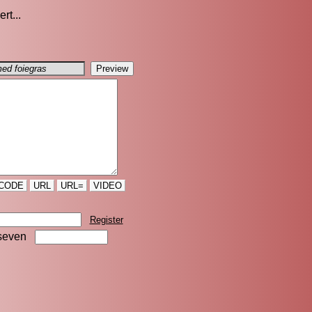
rt...
CODE
URL
URL=
VIDEO
Register
seven