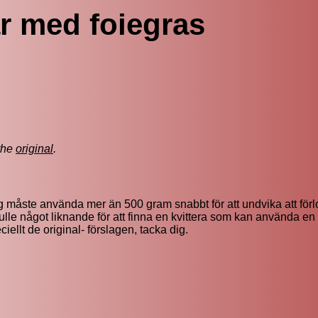
ar med foiegras
the
original
.
g måste använda mer än 500 gram snabbt för att undvika att förl
skulle något liknande för att finna en kvittera som kan använda en
ciellt de original- förslagen, tacka dig.