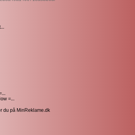
..
...
low =...
der du på MinReklame.dk