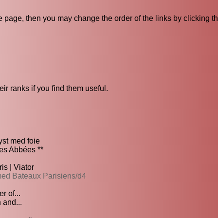
ive page, then you may change the order of the links by clicking t
ir ranks if you find them useful.
yst med foie
ces Abbées **
s | Viator
med Bateaux Parisiens/d4
 of...
 and...