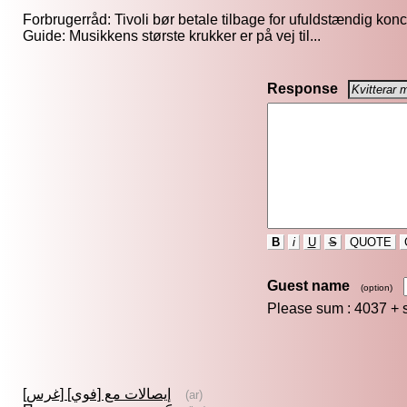
Forbrugerråd: Tivoli bør betale tilbage for ufuldstændig konce
Guide: Musikkens største krukker er på vej til...
Response
B
i
U
S
QUOTE
Guest name
(option)
Please sum : 4037 +
إيصالات مع [فوي] [غرس]
(ar)