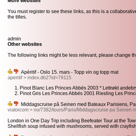
More websites
You must register to see these links, as this is a collaborat
the titles.
admin
Other websites
The following links might be less relevant, please change the
Apéritif - Oslo 15. mars - Topp vin og topp mat
aperitif > index.db2?id=79115
Pinot Blanc Les Princes Abbés 2003 * Lettrøkt andebr
Pinot Gris Les Princes Abbés 2001 Riesling Les Prin
Middagscruise på Seinen med Bateaux Parisiens, Pari
viatorcom > no/7382/tours/Paris/Middagscruise pa Seinen 
London in One Day Trip including Beefeater Tour at the Tower
Shellfish soup infused with mushrooms, served with crayfish