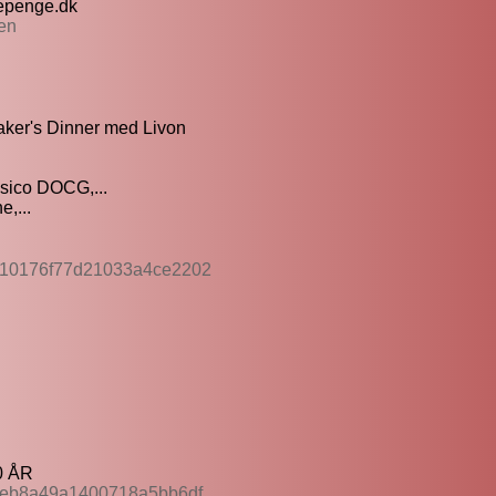
nepenge.dk
en
maker's Dinner med Livon
sico DOCG,...
,...
5b10176f77d21033a4ce2202
0 ÅR
25eb8a49a1400718a5bb6df