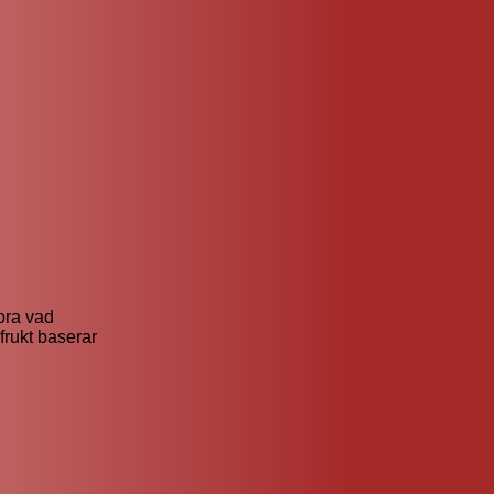
ora vad
 frukt baserar