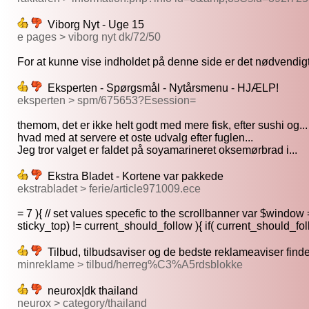
Viborg Nyt - Uge 15
e pages > viborg nyt dk/72/50
For at kunne vise indholdet på denne side er det nødvendigt.
Eksperten - Spørgsmål - Nytårsmenu - HJÆLP!
eksperten > spm/675653?Esession=
themom, det er ikke helt godt med mere fisk, efter sushi og...
hvad med at servere et oste udvalg efter fuglen...
Jeg tror valget er faldet på soyamarineret oksemørbrad i...
Ekstra Bladet - Kortene var pakkede
ekstrabladet > ferie/article971009.ece
= 7 ){ // set values specefic to the scrollbanner var $window =
sticky_top) != current_should_follow ){ if( current_should_fol
Tilbud, tilbudsaviser og de bedste reklameaviser fin
minreklame > tilbud/herreg%C3%A5rdsblokke
neurox|dk thailand
neurox > category/thailand