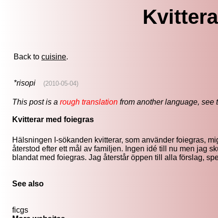
Kvitter
Back to
cuisine
.
*risopi
(2010-05-04)
This post is a
rough translation
from another language, see 
Kvitterar med foiegras
Hälsningen I-sökanden kvitterar, som använder foiegras, mi
återstod efter ett mål av familjen. Ingen idé till nu men jag 
blandat med foiegras. Jag återstår öppen till alla förslag, spe
See also
ficgs