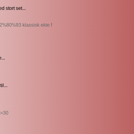
stort set...
E2%80%93 klassisk ekte f
...
l...
t=30