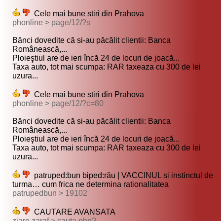
Cele mai bune stiri din Prahova
phonline > page/12/?s
Bănci dovedite că si-au păcălit clientii: Banca
Românească,...
Ploieştiul are de ieri încă 24 de locuri de joacă...
Taxa auto, tot mai scumpa: RAR taxeaza cu 300 de lei
uzura...
Cele mai bune stiri din Prahova
phonline > page/12/?c=80
Bănci dovedite că si-au păcălit clientii: Banca
Românească,...
Ploieştiul are de ieri încă 24 de locuri de joacă...
Taxa auto, tot mai scumpa: RAR taxeaza cu 300 de lei
uzura...
patruped:bun biped:rău | VACCINUL si instinctul de
turma… cum frica ne determina rationalitatea
patrupedbun > 19102
CAUTARE AVANSATA
ziare.zaraf > cauta.php?