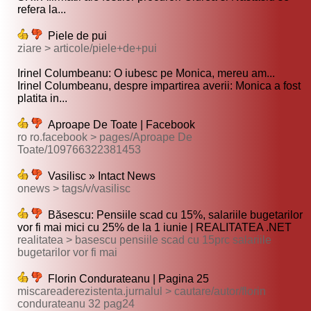
refera la...
Piele de pui
ziare > articole/piele+de+pui
Irinel Columbeanu: O iubesc pe Monica, mereu am...
Irinel Columbeanu, despre impartirea averii: Monica a fost
platita in...
Aproape De Toate | Facebook
ro ro.facebook > pages/Aproape De
Toate/109766322381453
Vasilisc » Intact News
onews > tags/v/vasilisc
Băsescu: Pensiile scad cu 15%, salariile bugetarilor
vor fi mai mici cu 25% de la 1 iunie | REALITATEA .NET
realitatea > basescu pensiile scad cu 15prc salariile
bugetarilor vor fi mai
Florin Condurateanu | Pagina 25
miscareaderezistenta.jurnalul > cautare/autor/florin
condurateanu 32 pag24