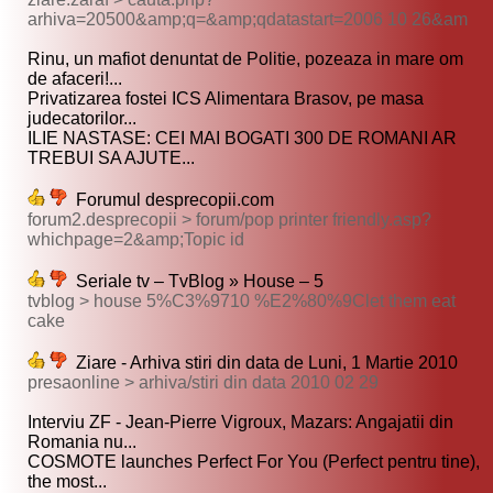
arhiva=20500&amp;q=&amp;qdatastart=2006 10 26&am
Rinu, un mafiot denuntat de Politie, pozeaza in mare om
de afaceri!...
Privatizarea fostei ICS Alimentara Brasov, pe masa
judecatorilor...
ILIE NASTASE: CEI MAI BOGATI 300 DE ROMANI AR
TREBUI SA AJUTE...
Forumul desprecopii.com
forum2.desprecopii > forum/pop printer friendly.asp?
whichpage=2&amp;Topic id
Seriale tv – TvBlog » House – 5
tvblog > house 5%C3%9710 %E2%80%9Clet them eat
cake
Ziare - Arhiva stiri din data de Luni, 1 Martie 2010
presaonline > arhiva/stiri din data 2010 02 29
Interviu ZF - Jean-Pierre Vigroux, Mazars: Angajatii din
Romania nu...
COSMOTE launches Perfect For You (Perfect pentru tine),
the most...