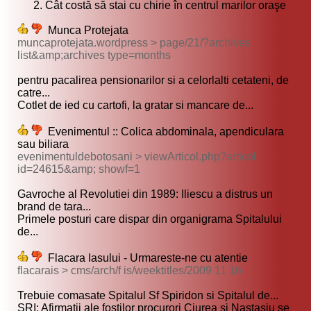
Cât costă să stai cu chirie în centrul marilor oraşe
Munca Protejata
muncaprotejata.wordpress > page/21/?archives
list&amp;archives type=months
pentru pacalirea pensionarilor si a celorlalti cetateni, de
catre...
Cotlet de ied cu cartofi, la gratar si mancare de...
Evenimentul :: Colica abdominala, apendiculara
sau biliara
evenimentuldebotosani > viewArticol.php?articol
id=24615&amp; showf=1
Gavroche al Revolutiei din 1989: Iliescu a distrus un
brand de tara...
Primele posturi care dispar din organigrama Spitalului
de...
Flacara Iasului - Urmareste-ne cu atentie
flacarais > cms/arch/f is/weektitles/2009 11 16
Trebuie comasate Spitalul Sf Spiridon si Spitalul de...
SRI: Afirmatii ale fostilor procurori Ciurea si Nastasiu se