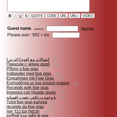
B
i
U
S
QUOTE
CODE
URL
URL=
VIDEO
Guest name
Register
(option)
Please sum : 952 +
six
إيصالات مع [فوي] [غرس]
(ar)
Приходи с черен дроб
(bg)
Příjmy s foie gras
(cs)
Indtaegter med foie gras
(da)
Einnahmen mit Foie Gras
(de)
Εισπράξητα με ένα λιπαρό συκώτι
(el)
Receipts with foie gras
(en)
Ingresos con hígado graso
(es)
با وجوه دريافتي بخوب افسانه
(fa)
Tulot foie gras kanssa
(fi)
receipts da foie gras
(ha)
הכסות עם כבד אווז
(he)
प्राप्तियों foie खरीद के साथ
(hi)