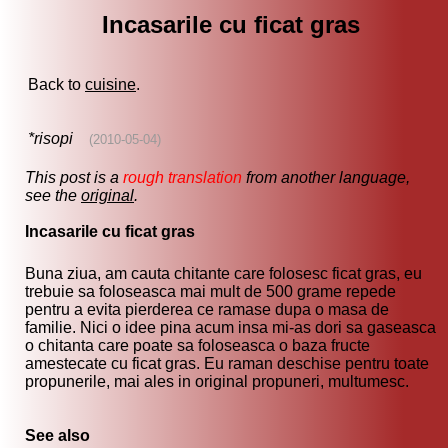
Incasarile cu ficat gras
Back to
cuisine
.
*risopi
(2010-05-04)
This post is a
rough translation
from another language,
see the
original
.
Incasarile cu ficat gras
Buna ziua, am cauta chitante care folosesc ficat gras, eu
trebuie sa foloseasca mai mult de 500 grame repede
pentru a evita pierderea ce ramase dupa o masa de
familie. Nici o idee pina acum insa mi-as dori sa gaseasca
o chitanta care poate sa foloseasca o baza fructe
amestecate cu ficat gras. Eu raman deschise pentru toate
propunerile, mai ales in original propuneri, multumesc.
See also