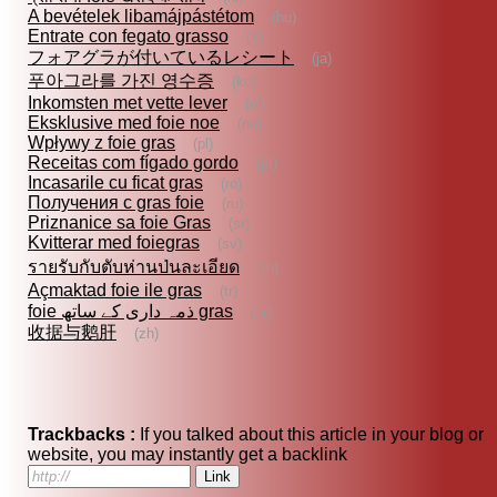
A bevételek libamájpástétom
(hu)
Entrate con fegato grasso
(it)
フォアグラが付いているレシート
(ja)
푸아그라를 가진 영수증
(ko)
Inkomsten met vette lever
(nl)
Eksklusive med foie noe
(no)
Wpływy z foie gras
(pl)
Receitas com fígado gordo
(pt)
Incasarile cu ficat gras
(ro)
Получения с gras foie
(ru)
Priznanice sa foie Gras
(sr)
Kvitterar med foiegras
(sv)
รายรับกับตับห่านป่นละเอียด
(th)
Açmaktad foie ile gras
(tr)
foie ذمہ داری کے ساتھ gras
(ur)
收据与鹅肝
(zh)
Trackbacks :
If you talked about this article in your blog or
website, you may instantly get a backlink