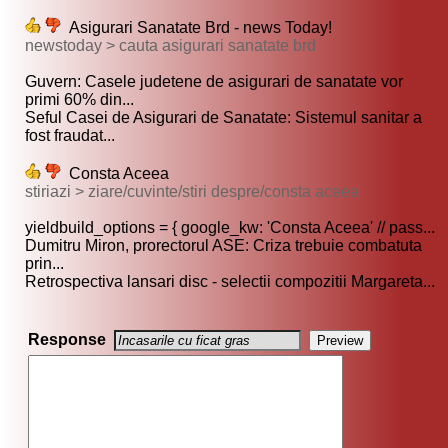
Asigurari Sanatate Brd - news Today!
newstoday > cauta asigurari sanatate brd
Guvern: Casele judetene de asigurari de sanatate vor
primi 60% din...
Seful Casei de Asigurari de Sanatate: Sistemul sanitar a
fost fraudat...
Consta Aceea
stiriazi > ziare/cuvinte/stiri despre/consta aceea
yieldbuild_options = { google_kw: 'Consta Aceea' // pass...
Dumitru Miron, prorectorul ASE: Criza trebuie combatuta
prin...
Retrospectiva lansari disc - selectii compozitii Margareta...
Response