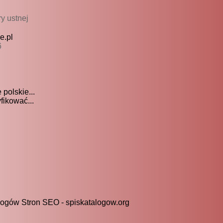
ry ustnej
e.pl
6
polskie...
fikować...
alogów Stron SEO - spiskatalogow.org