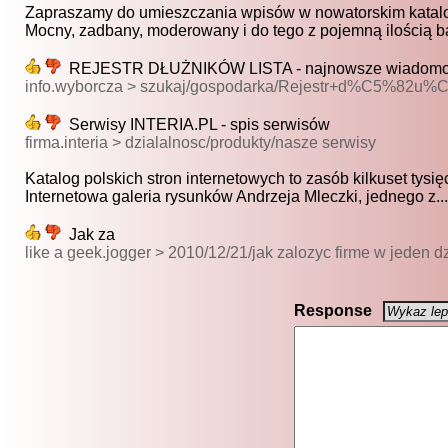
Zapraszamy do umieszczania wpisów w nowatorskim katalo
Mocny, zadbany, moderowany i do tego z pojemną ilością ba
REJESTR DŁUŻNIKÓW LISTA - najnowsze wiadomości 
info.wyborcza > szukaj/gospodarka/Rejestr+d%C5%82
Serwisy INTERIA.PL - spis serwisów
firma.interia > dzialalnosc/produkty/nasze serwisy
Katalog polskich stron internetowych to zasób kilkuset tysięc
Internetowa galeria rysunków Andrzeja Mleczki, jednego z...
Jak za
like a geek.jogger > 2010/12/21/jak zalozyc firme w jeden d
Response