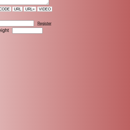
CODE
URL
URL=
VIDEO
Register
eight