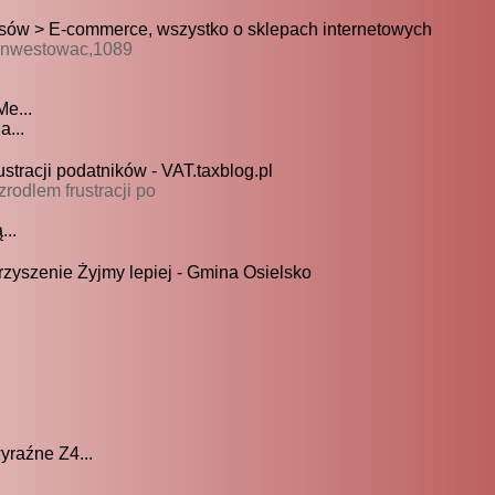
isów > E-commerce, wszystko o sklepach internetowych
ainwestowac,1089
e...
a...
tracji podatników - VAT.taxblog.pl
rodlem frustracji po
..
zyszenie Żyjmy lepiej - Gmina Osielsko
raźne Z4...