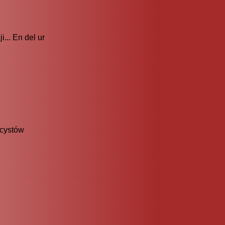
... En del ur
icystów