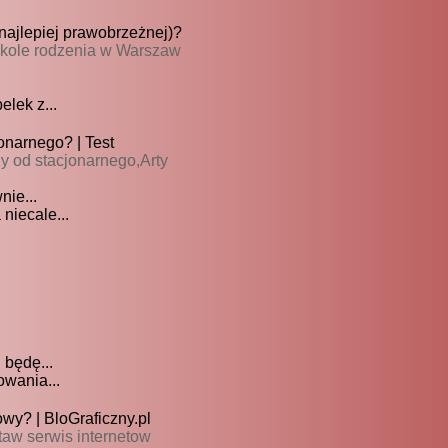
najlepiej prawobrzeżnej)?
zkole rodzenia w Warszaw
lek z...
onarnego? | Test
y od stacjonarnego,Arty
nie...
niecale...
 będę...
wania...
wy? | BloGraficzny.pl
staw serwis internetow