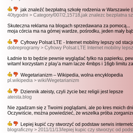
jak znaleźć bezpłatną szkołę rodzenia w Warszawie (
40tygodni > Category/007/2,15718,jak znalezc bezplatna s
Skuteczna reklama na blogach sprzedawana za pomocą...
moja córcia ma na górnej wardze, pośrodku, jeden mały bąbe
Cyfrowy Polsat LTE - Internet mobilny lepszy od stacj
dobreprogramy > Cyfrowy Polsat LTE Internet mobilny lepsz
Ładnie to to będzie pewnie wyglądać tylko na papierku, pew
witam! korzystam z play'a mam lacze 4mbps i 16gb limitu za 
Wegetarianizm – Wikipedia, wolna encyklopedia
pl.wikipedia > wiki/Wegetarianizm
Dziennik ateisty, czyli życie bez religii jest lepsze
ateista.blog
Nie zgadzam się z Twoimi poglądami, ale po kres moich dni
Oczywiście, można powiedzieć, że wszelka próba zorganizo
Lepiej kupić czy stworzyć od podstaw serwis interneto
blograficzny > 2011/11/13/lepiej kupic czy stworzyc od pod