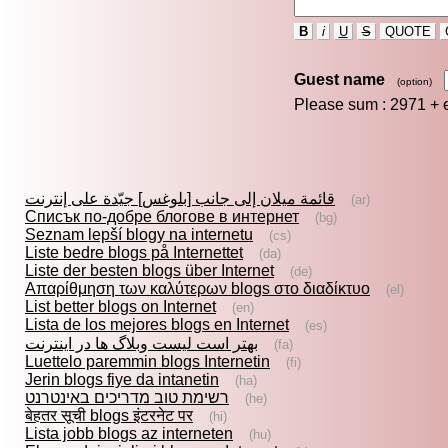
B
i
U
S
QUOTE
Guest name
(option)
Please sum : 2971 +
قائمة ميلان إلى جانب [بلوغس] جيّدة على إنترنت
(ar)
Списък по-добре блогове в интернет
(bg)
Seznam lepší blogy na internetu
(cs)
Liste bedre blogs på Internettet
(da)
Liste der besten blogs über Internet
(de)
Απαρίθμηση των καλύτερων blogs στο διαδίκτυο
(el)
List better blogs on Internet
(en)
Lista de los mejores blogs en Internet
(es)
بهتر است ليست وبلاگ ها در اينترنت
(fa)
Luettelo paremmin blogs Internetin
(fi)
Jerin blogs fiye da intanetin
(ha)
רשימת טוב מדריכים באינטרנט
(he)
बेहतर सूची blogs इंटरनेट पर
(hi)
Lista jobb blogs az interneten
(hu)