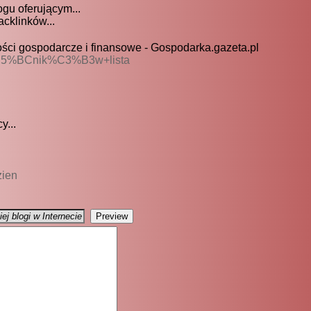
gu oferującym...
cklinków...
gospodarcze i finansowe - Gospodarka.gazeta.pl
u%C5%BCnik%C3%B3w+lista
y...
zien