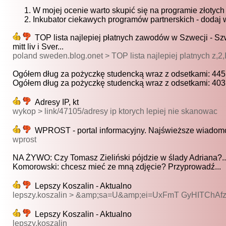
W mojej ocenie warto skupić się na programie złotych
Inkubator ciekawych programów partnerskich - dodaj 
TOP lista najlepiej płatnych zawodów w Szwecji - Szwe
mitt liv i Sver...
poland sweden.blog.onet > TOP lista najlepiej platnych z
Ogółem dług za pożyczkę studencką wraz z odsetkami: 445
Ogółem dług za pożyczkę studencką wraz z odsetkami: 403
Adresy IP, kt
wykop > link/47105/adresy ip ktorych lepiej nie skanowac
WPROST - portal informacyjny. Najświeższe wiadomośc
wprost
NA ŻYWO: Czy Tomasz Zieliński pójdzie w ślady Adriana?..
Komorowski: chcesz mieć ze mną zdjęcie? Przyprowadź...
Lepszy Koszalin - Aktualno
lepszy.koszalin > &amp;sa=U&amp;ei=UxFmT GyHITChA
Lepszy Koszalin - Aktualno
lepszy.koszalin