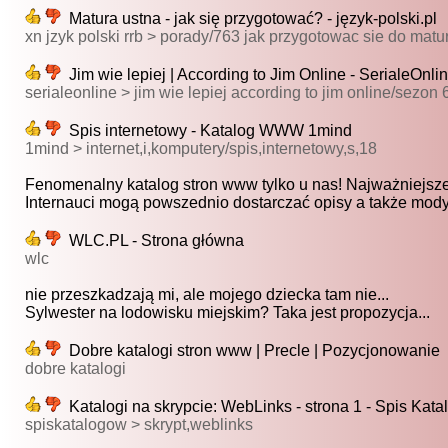
Matura ustna - jak się przygotować? - język-polski.pl
xn jzyk polski rrb > porady/763 jak przygotowac sie do matu
Jim wie lepiej | According to Jim Online - SerialeOnlin
serialeonline > jim wie lepiej according to jim online/sezon 
Spis internetowy - Katalog WWW 1mind
1mind > internet,i,komputery/spis,internetowy,s,18
Fenomenalny katalog stron www tylko u nas! Najważniejsze 
Internauci mogą powszednio dostarczać opisy a także mody
WLC.PL - Strona główna
wlc
nie przeszkadzają mi, ale mojego dziecka tam nie...
Sylwester na lodowisku miejskim? Taka jest propozycja...
Dobre katalogi stron www | Precle | Pozycjonowanie
dobre katalogi
Katalogi na skrypcie: WebLinks - strona 1 - Spis Kat
spiskatalogow > skrypt,weblinks