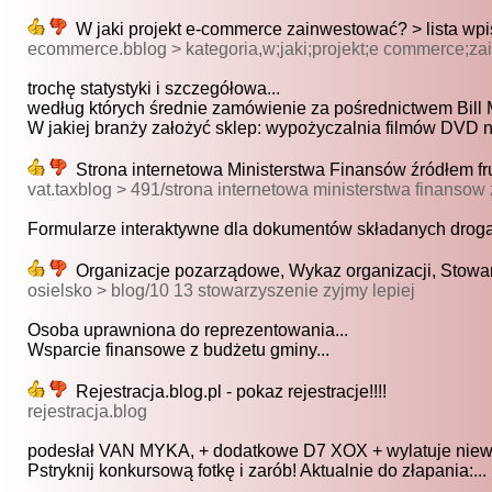
W jaki projekt e-commerce zainwestować? > lista wp
ecommerce.bblog > kategoria,w;jaki;projekt;e commerce;z
trochę statystyki i szczegółowa...
według których średnie zamówienie za pośrednictwem Bill M
W jakiej branży założyć sklep: wypożyczalnia filmów DVD n
Strona internetowa Ministerstwa Finansów źródłem frus
vat.taxblog > 491/strona internetowa ministerstwa finansow z
Formularze interaktywne dla dokumentów składanych drogą.
Organizacje pozarządowe, Wykaz organizacji, Stowar
osielsko > blog/10 13 stowarzyszenie zyjmy lepiej
Osoba uprawniona do reprezentowania...
Wsparcie finansowe z budżetu gminy...
Rejestracja.blog.pl - pokaz rejestracje!!!!
rejestracja.blog
podesłał VAN MYKA, + dodatkowe D7 XOX + wylatuje niewy
Pstryknij konkursową fotkę i zarób! Aktualnie do złapania:...