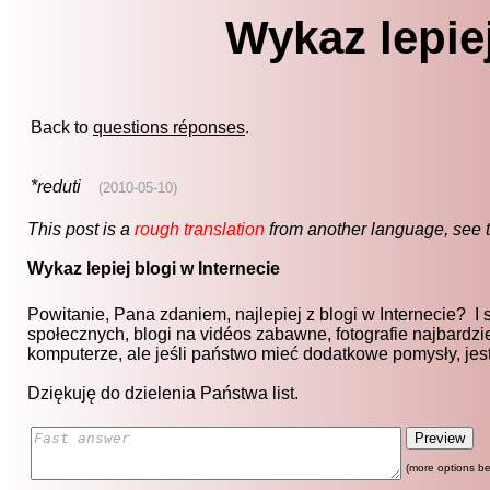
Wykaz lepiej
Back to
questions réponses
.
*reduti
(2010-05-10)
This post is a
rough translation
from another language, see 
Wykaz lepiej blogi w Internecie
Powitanie, Pana zdaniem, najlepiej z blogi w Internecie? I 
społecznych, blogi na vidéos zabawne, fotografie najbardz
komputerze, ale jeśli państwo mieć dodatkowe pomysły, jest
Dziękuję do dzielenia Państwa list.
(more options be