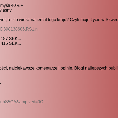
 myśli 40% +
własny
cja - co wiesz na temat tego kraju? Czyli moje życie w Szwecji
,2,ID398138606,RS1,n
 187 SEK...
 415 SEK...
i, najciekawsze komentarze i opinie. Blogi najlepszych publ
.
fzubS5CA&amp;ved=0C