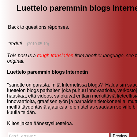
Luettelo paremmin blogs Interne
Back to
questions réponses
.
*reduti
(2010-05-10)
This post is a
rough translation
from another language, see 
original
.
Luettelo paremmin blogs Internetin
"sanotte on parasta, mitä Internetissä blogs? Haluaisin saa
luettelon blogs parhaiten joka puhuu innovaatioita, verkosto
hauskaa, että vidéos, valokuvat erittäin merkittäviä tieteellisi
innovaatioita, graafisen työn ja parhaiden tietokoneella, mutt
meillä täydentäviä ajatuksia, olen utelias saadaan selville b
kuulla teidän.
Kiitos jakaa äänestysluetteloa.