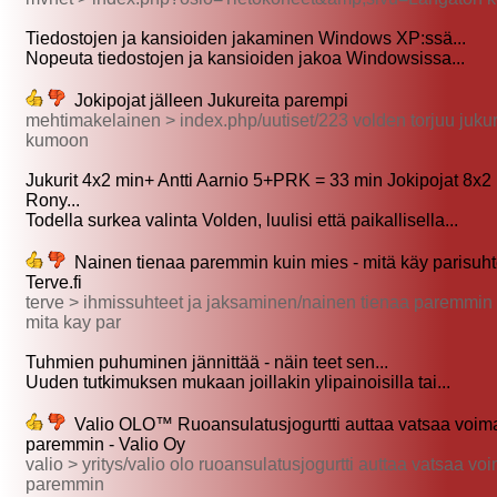
Tiedostojen ja kansioiden jakaminen Windows XP:ssä...
Nopeuta tiedostojen ja kansioiden jakoa Windowsissa...
Jokipojat jälleen Jukureita parempi
mehtimakelainen > index.php/uutiset/223 volden torjuu jukur
kumoon
Jukurit 4x2 min+ Antti Aarnio 5+PRK = 33 min Jokipojat 8x2
Rony...
Todella surkea valinta Volden, luulisi että paikallisella...
Nainen tienaa paremmin kuin mies - mitä käy parisuht
Terve.fi
terve > ihmissuhteet ja jaksaminen/nainen tienaa paremmin
mita kay par
Tuhmien puhuminen jännittää - näin teet sen...
Uuden tutkimuksen mukaan joillakin ylipainoisilla tai...
Valio OLO™ Ruoansulatusjogurtti auttaa vatsaa voim
paremmin - Valio Oy
valio > yritys/valio olo ruoansulatusjogurtti auttaa vatsaa v
paremmin