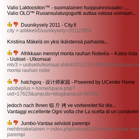
Valio Laktoositon™ - suomalainen huippuinnovaatio -...
Valio OLO™ Ruoansulatusjogurtti auttaa vatsaa voimaan...
Duunikysely 2011 - City.fi
city > artikkeli/Duunikysely+2011/3959
Kristiina Mäkelä on yksi ikäistensä parhaista...
Afrikkaan mennyt monta rauhan Nobelia – Katso lista 
- Uutiset - Ulkomaat
mtv3 > uutiset/ulkomaat.shtml/2011/10/1404958/afrikkaan m
monta rauhan nobe
hatchgoq - 设计师家园 - Powered by UCenter Home
adobeplus > home/space.php?
uid=17623&amp;do=blog&amp;id=56394
jedoch nach Ihnen 锟 斤 拷 ve vorbereitet für die...
Vantaggi eccellente Ogni volta che La scelta di un condomini
Jumbo-Vantaa selvästi parempi
mehtimakelainen > index.php/uutiset/133 jumbo vantaa selv
parempi