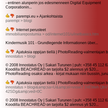
- entinen alunperin jos edesmenneen Digital Equipment
Corporationin...
parempi.eu » Ajankohtaista
parempi > blogi
Internet perusteet
immobiliarepostumia > od/internet101/u/inetbasics.htm
Kindermusik 101 - Grundlegende Informationen über...
Ajatuksia oppijan tiellä | PhotoReading-valmentajan b
innostatus > blogi
© 2008 Innostatus Oy | Sakari Turunen | puh: +358 45 112 62
Koodilla BEACHREAD on tarjolla $2 alennus yli $20...
PhotoReading osaksi arkea - kirjat mukaan niin bussiin, juna
Ajatuksia oppijan tiellä | PhotoReading-valmentajan b
innostatus > blogi&amp;sa=U&amp;ei=vxswT 24EMeh QbV
42SDg&amp;ved=0C
© 2008 Innostatus Oy | Sakari Turunen | puh: +358 45 112 62
Koodilla BEACHREAD on tarjolla $2 alennus yli $20...