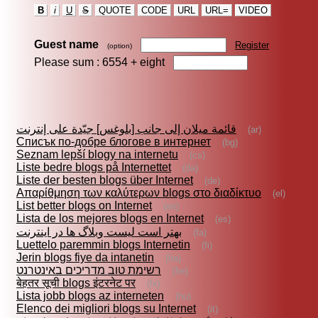
B
i
U
S
QUOTE
CODE
URL
URL=
VIDEO
Guest name
Register
(option)
Please sum : 6554 +
eight
قائمة ميلان إلى جانب [بلوغس] جيّدة على إنترنت
(ar)
Списък по-добре блогове в интернет
(bg)
Seznam lepší blogy na internetu
(cs)
Liste bedre blogs på Internettet
(da)
Liste der besten blogs über Internet
(de)
Απαρίθμηση των καλύτερων blogs στο διαδίκτυο
(el)
List better blogs on Internet
(en)
Lista de los mejores blogs en Internet
(es)
بهتر است ليست وبلاگ ها در اينترنت
(fa)
Luettelo paremmin blogs Internetin
(fi)
Jerin blogs fiye da intanetin
(ha)
רשימת טוב מדריכים באינטרנט
(he)
बेहतर सूची blogs इंटरनेट पर
(hi)
Lista jobb blogs az interneten
(hu)
Elenco dei migliori blogs su Internet
(it)