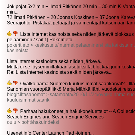
Jokipojat 5x2 min + Ilmari Pitkänen 20 min = 30 min K-Vant
min...
72 Ilmari Pitkänen – 20 Joonas Koskinen – 87 Joona Kareva
Seurajohto! Pistäkää pelaajat ja valmentajat katsomaan tämä
Lista internet kasinoista sekä niiden järkevä blokkaus :
pelaaminen / saitit | Pokeritieto
pokeritieto > keskustelu/internet pelaaminen/lista kaikista in
kasinoista
Lista internet kasinoista sekä niiden järkevä...
Mutta ei se löysemmilläkään asetuksilla blockaa juuri koskaa
Re: Lista internet kasinoista sekä niiden järkevä...
Ovatko nämä Suomen kuuluisimmat säärikarvat? - Ilta
Sanomien vuoropäällikkö Merja Mähkä lähti vuodeksi reiss
blogit.iltasanomat > satamaata/2010/11/24/ovatko nama su
kuuluisimmat saarik
Parhaat hakukoneet ja hakukoneluettelot -- A Collecti
Search Engines and Search Engine Services
oulu > pohti/hakuindeksi
Usenet Info Center Launch Pad -toinen...