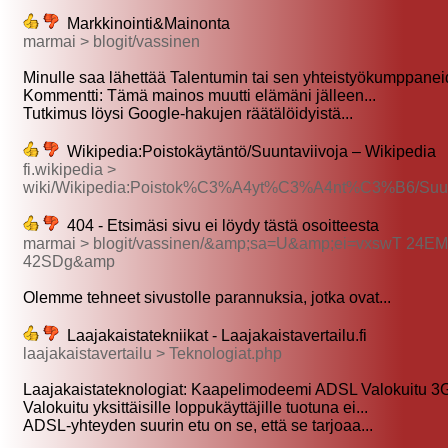
Markkinointi&Mainonta
marmai > blogit/vassinen
Minulle saa lähettää Talentumin tai sen yhteistyökumppaneid
Kommentti: Tämä mainos muutti elämäni jälleen...
Tutkimus löysi Google-hakujen räätälöidyistä...
Wikipedia:Poistokäytäntö/Suuntaviivoja – Wikipedia
fi.wikipedia >
wiki/Wikipedia:Poistok%C3%A4yt%C3%A4nt%C3%B6/Suunt
404 - Etsimäsi sivu ei löydy tästä osoitteesta
marmai > blogit/vassinen/&amp;sa=U&amp;ei=vxswT 24E
42SDg&amp
Olemme tehneet sivustolle parannuksia, jotka ovat...
Laajakaistatekniikat - Laajakaistavertailu.fi
laajakaistavertailu > Teknologiat.php
Laajakaistateknologiat: Kaapelimodeemi ADSL Valokuitu 3G
Valokuitu yksittäisille loppukäyttäjille tuotuna ei...
ADSL-yhteyden suurin etu on se, että se tarjoaa...