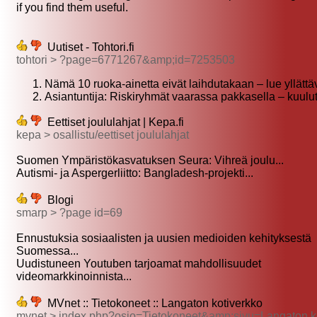
if you find them useful.
Uutiset - Tohtori.fi
tohtori > ?page=6771267&amp;id=7253503
Nämä 10 ruoka-ainetta eivät laihdutakaan – lue yllättä
Asiantuntija: Riskiryhmät vaarassa pakkasella – kuulu
Eettiset joululahjat | Kepa.fi
kepa > osallistu/eettiset joululahjat
Suomen Ympäristökasvatuksen Seura: Vihreä joulu...
Autismi- ja Aspergerliitto: Bangladesh-projekti...
Blogi
smarp > ?page id=69
Ennustuksia sosiaalisten ja uusien medioiden kehityksestä
Suomessa...
Uudistuneen Youtuben tarjoamat mahdollisuudet
videomarkkinoinnista...
MVnet :: Tietokoneet :: Langaton kotiverkko
mvnet > index.php?osio=Tietokoneet&amp;sivu=Langaton k