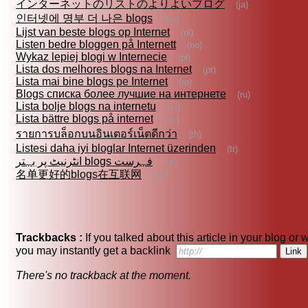
インターネットのリストのよりよいブログ
(ja)
인터넷에 명부 더 나은 blogs
(ko)
Lijst van beste blogs op Internet
(nl)
Listen bedre bloggen på Internett
(no)
Wykaz lepiej blogi w Internecie
(pl)
Lista dos melhores blogs na Internet
(pt)
Lista mai bine blogs pe Internet
(ro)
Blogs списка более лучшие на интернете
(ru)
Lista bolje blogs na internetu
(sr)
Lista bättre blogs på internet
(sv)
รายการบล็อกบนอินเตอร์เน็ตดีกว่า
(th)
Listesi daha iyi bloglar Internet üzerinden
(tr)
انٹرنیٹ پر بہتر blogs فہرست
(ur)
名单更好的blogs在互联网
(zh)
Trackbacks :
If you talked about this article in your blog or 
you may instantly get a backlink
There's no trackback at the moment.