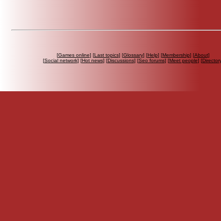
[
Games online
] [
Last topics
] [
Glossary
] [
Help
] [
Membership
] [
About
]
[
Social network
] [
Hot news
] [
Discussions
] [
Seo forums
] [
Meet people
] [
Director