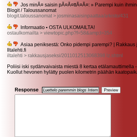
Jos minÃ¤ saisin pÃ¤Ã¤ttÃ¤Ã¤: » Parempi kuin ihmin
Blogit / Taloussanomat
blogit.taloussanomat > josminasaisinpaattaa/arkisto/431
Informaatio • OSTA ULKOMAILTA!
ostaulkomailta > viewtopic.php?f=58&amp;t=354
Asiaa peniksestä: Onko pidempi parempi? | Rakkaus j
Iltalehti.fi
iltalehti > rakkausjaseksi/2011012513068398 lz.shtml
Poliisi iski sydänvaivaista miestä 8 kertaa etälamauttimella - 
Kuollut hevonen hylätty puolen kilometrin päähän kaatopaika
Response