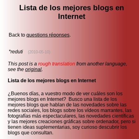
Lista de los mejores blogs en
Internet
Back to
questions réponses
.
*reduti
(2010-05-10)
This post is a
rough translation
from another language,
see the
original
.
Lista de los mejores blogs en Internet
¿Buenos días, a vuestro modo de ver cuáles son los
mejores blogs en Internet? Busco una lista de los
mejores blogs que hablan de las novedades sobre las
redes sociales, los blogs sobre los vídeos marrantes, las
fotografías más espectaculares, las novedades científicas
y las mejores creaciones gráficas sobre ordenador, pero si
tienen ideas suplementarias, soy curioso descubrir los
blogs que consultan.