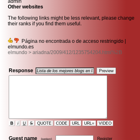
admin
Other websites
The following links might be less relevant, please change
their ranks if you find them useful.
Página no encontrada o de acceso restringido |
elmundo.es
elmundo > ariadna/2009/412/1235754204.html%2B
Response
B
i
U
S
QUOTE
CODE
URL
URL=
VIDEO
Guest name
Register
(option)