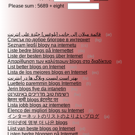
Please sum : 5689 +
eight
قائمة ميلان إلى جانب [بلوغس] جيّدة على إنترنت
(ar)
Списък по-добре блогове в интернет
(bg)
Seznam lepší blogy na internetu
(cs)
Liste bedre blogs på Internettet
(da)
Liste der besten blogs über Internet
(de)
Απαρίθμηση των καλύτερων blogs στο διαδίκτυο
(el)
List better blogs on Internet
(en)
Lista de los mejores blogs en Internet
(es)
بهتر است ليست وبلاگ ها در اينترنت
(fa)
Luettelo paremmin blogs Internetin
(fi)
Jerin blogs fiye da intanetin
(ha)
רשימת טוב מדריכים באינטרנט
(he)
बेहतर सूची blogs इंटरनेट पर
(hi)
Lista jobb blogs az interneten
(hu)
Elenco dei migliori blogs su Internet
(it)
インターネットのリストのよりよいブログ
(ja)
인터넷에 명부 더 나은 blogs
(ko)
Lijst van beste blogs op Internet
(nl)
Listen bedre bloggen på Internett
(no)