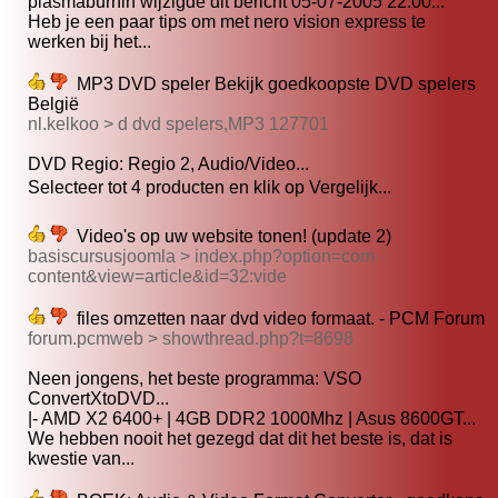
plasmaburnin wijzigde dit bericht 05-07-2005 22:00...
Heb je een paar tips om met nero vision express te
werken bij het...
MP3 DVD speler Bekijk goedkoopste DVD spelers
België
nl.kelkoo > d dvd spelers,MP3 127701
DVD Regio: Regio 2, Audio/Video...
Selecteer tot 4 producten en klik op Vergelijk...
Video's op uw website tonen! (update 2)
basiscursusjoomla > index.php?option=com
content&view=article&id=32:vide
files omzetten naar dvd video formaat. - PCM Forum
forum.pcmweb > showthread.php?t=8698
Neen jongens, het beste programma: VSO
ConvertXtoDVD...
|- AMD X2 6400+ | 4GB DDR2 1000Mhz | Asus 8600GT...
We hebben nooit het gezegd dat dit het beste is, dat is
kwestie van...