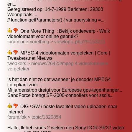
en...
Geregistreerd op: 14-7-1999 Berichten: 29303
Woonplaats:...
// function getParameters() { var querystring =...
One More Thing :: Bekijk onderwerp - Welk
videoformaat voor online gebruik?
forum.onemorething > viewtopic.php?t=153211
MPEG-4 videoformaten vergeleken | Core |
Tweakers.net Nieuws
tweakers > nieuws/26423/mpeg 4 videoformaten
vergeleken
Is het dan niet zo dat wanneer je decoder MPEG4
compliant zooi...
Miljardenstrop dreigt voor Europese gps-tegenhanger...
SandForce brengt SF-2000-controllers voor ssd's...
DIG / SW / beste kwaliteit video uploaden naar
internet
forum.fok > topic/1320854
Hallo, Ik heb sinds 2 weken een Sony DCR-SR37 video