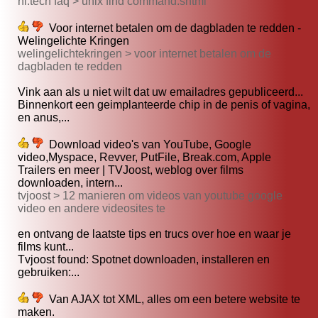
nl.tech faq > unix find command.shtml
Voor internet betalen om de dagbladen te redden -
Welingelichte Kringen
welingelichtekringen > voor internet betalen om de
dagbladen te redden
Vink aan als u niet wilt dat uw emailadres gepubliceerd...
Binnenkort een geimplanteerde chip in de penis of vagina,
en anus,...
Download video's van YouTube, Google
video,Myspace, Revver, PutFile, Break.com, Apple
Trailers en meer | TVJoost, weblog over films
downloaden, intern...
tvjoost > 12 manieren om videos van youtube google
video en andere videosites te
en ontvang de laatste tips en trucs over hoe en waar je
films kunt...
Tvjoost found: Spotnet downloaden, installeren en
gebruiken:...
Van AJAX tot XML, alles om een betere website te
maken.