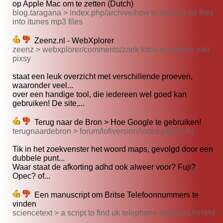
op Apple Mac om te zetten (Dutch)
blog.taragana > index.php/archive/how to convert rar files
into itunes mp3 files
Zeenz.nl - WebXplorer
zeenz > webxplorer/comments/zoek fotos en videos met
pixsy
staat een leuk overzicht met verschillende proeven,
waaronder veel...
over een handige tool, die iedereen wel goed kan
gebruiken! De site,...
Terug naar de Bron > Hoe Google te gebruiken!
terugnaardebron > forum/lofiversion/index.php?t141
Tik in het zoekvenster het woord maps, gevolgd door een
dubbele punt...
Waar staat de afkorting adhd ook alweer voor? Fuji?
Opec? of...
Een manuscript om Britse Telefoonnummers te
vinden
sciencetext > a script to find uk telephone numbers.html/nl