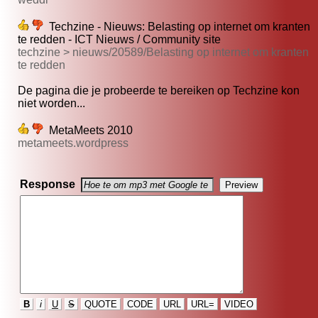
Techzine - Nieuws: Belasting op internet om kranten
te redden - ICT Nieuws / Community site
techzine > nieuws/20589/Belasting op internet om kranten
te redden
De pagina die je probeerde te bereiken op Techzine kon
niet worden...
MetaMeets 2010
metameets.wordpress
Response
B
i
U
S
QUOTE
CODE
URL
URL=
VIDEO