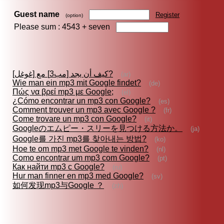
Guest name
Register
(option)
Please sum : 4543 +
seven
كيف أن يجد [مب3] مع [غوغل]?
(ar)
Wie man ein mp3 mit Google findet?
(de)
Πώς να βρεί mp3 με Google;
(el)
¿Cómo encontrar un mp3 con Google?
(es)
Comment trouver un mp3 avec Google ?
(fr)
Come trovare un mp3 con Google?
(it)
Googleのエムピー・スリーを見つける方法か。
(ja)
Google를 가진 mp3를 찾아내는 방법?
(ko)
Hoe te om mp3 met Google te vinden?
(nl)
Como encontrar um mp3 com Google?
(pt)
Как найти mp3 с Google?
(ru)
Hur man finner en mp3 med Google?
(sv)
如何发现mp3与Google ？
(zh)