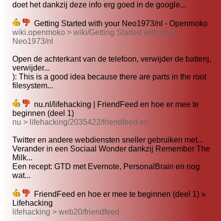
doet het dankzij deze info erg goed in de google...
Getting Started with your Neo1973/nl - Openmoko
wiki.openmoko > wiki/Getting Started with your
Neo1973/nl
Open de achterkant van de telefoon, verwijder de batterij,
verwijder...
): This is a good idea because there are parts in the root
filesystem...
nu.nl/lifehacking | FriendFeed en hoe er mee te
beginnen (deel 1)
nu > lifehacking/2035422/friendfeed en
Twitter en andere webdiensten sneller gebruiken met...
Verander in een Sociaal Wonder dankzij Remember The
Milk...
Een recept: GTD met Evernote, PersonalBrain en nog
wat...
FriendFeed en hoe er mee te beginnen (deel 1) »
Lifehacking
lifehacking > web20/friendfeed