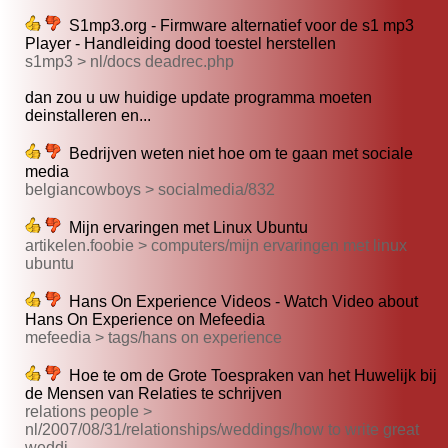
S1mp3.org - Firmware alternatief voor de s1 mp3
Player - Handleiding dood toestel herstellen
s1mp3 > nl/docs deadrec.php
dan zou u uw huidige update programma moeten
deinstalleren en...
Bedrijven weten niet hoe om te gaan met sociale
media
belgiancowboys > socialmedia/832
Mijn ervaringen met Linux Ubuntu
artikelen.foobie > computers/mijn ervaringen met linux
ubuntu
Hans On Experience Videos - Watch Video about
Hans On Experience on Mefeedia
mefeedia > tags/hans on experience
Hoe te om de Grote Toespraken van het Huwelijk bij
de Mensen van Relaties te schrijven
relations people >
nl/2007/08/31/relationships/weddings/how to write great
weddi