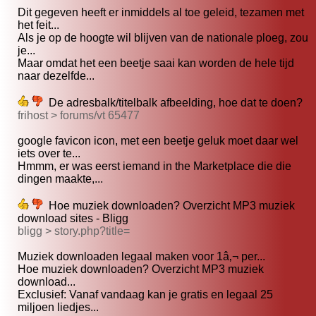
Dit gegeven heeft er inmiddels al toe geleid, tezamen met
het feit...
Als je op de hoogte wil blijven van de nationale ploeg, zou
je...
Maar omdat het een beetje saai kan worden de hele tijd
naar dezelfde...
De adresbalk/titelbalk afbeelding, hoe dat te doen?
frihost > forums/vt 65477
google favicon icon, met een beetje geluk moet daar wel
iets over te...
Hmmm, er was eerst iemand in the Marketplace die die
dingen maakte,...
Hoe muziek downloaden? Overzicht MP3 muziek
download sites - Bligg
bligg > story.php?title=
Muziek downloaden legaal maken voor 1â‚¬ per...
Hoe muziek downloaden? Overzicht MP3 muziek
download...
Exclusief: Vanaf vandaag kan je gratis en legaal 25
miljoen liedjes...