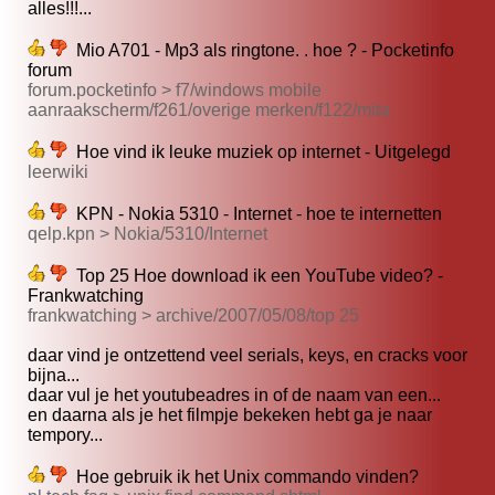
alles!!!...
Mio A701 - Mp3 als ringtone. . hoe ? - Pocketinfo
forum
forum.pocketinfo > f7/windows mobile
aanraakscherm/f261/overige merken/f122/mita
Hoe vind ik leuke muziek op internet - Uitgelegd
leerwiki
KPN - Nokia 5310 - Internet - hoe te internetten
qelp.kpn > Nokia/5310/Internet
Top 25 Hoe download ik een YouTube video? -
Frankwatching
frankwatching > archive/2007/05/08/top 25
daar vind je ontzettend veel serials, keys, en cracks voor
bijna...
daar vul je het youtubeadres in of de naam van een...
en daarna als je het filmpje bekeken hebt ga je naar
tempory...
Hoe gebruik ik het Unix commando vinden?