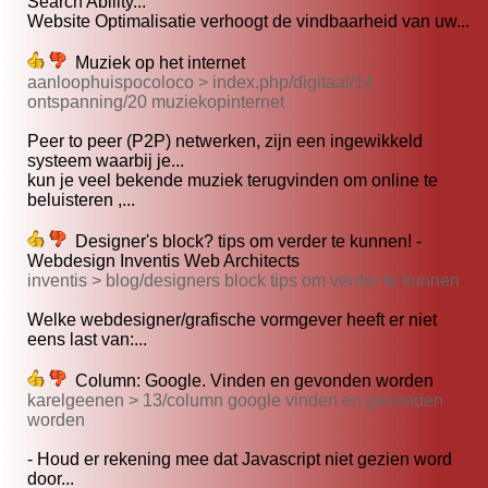
Search Ability...
Website Optimalisatie verhoogt de vindbaarheid van uw...
Muziek op het internet
aanloophuispocoloco > index.php/digitaal/14
ontspanning/20 muziekopinternet
Peer to peer (P2P) netwerken, zijn een ingewikkeld
systeem waarbij je...
kun je veel bekende muziek terugvinden om online te
beluisteren ,...
Designer's block? tips om verder te kunnen! -
Webdesign Inventis Web Architects
inventis > blog/designers block tips om verder te kunnen
Welke webdesigner/grafische vormgever heeft er niet
eens last van:...
Column: Google. Vinden en gevonden worden
karelgeenen > 13/column google vinden en gevonden
worden
- Houd er rekening mee dat Javascript niet gezien word
door...