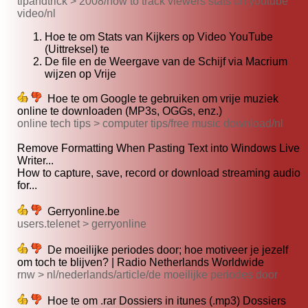
tipandtrick > 2008/how to track viewers stats on youtube
video/nl
Hoe te om Stats van Kijkers op Video YouTube
(Uittreksel) te
De file en de Weergave van de Schijf via Macrium
wijzen op Vrije
Hoe te om Google te gebruiken om vrije muziek
online te downloaden (MP3s, OGGs, enz.)
online tech tips > computer tips/free music download/nl
Remove Formatting When Pasting Text into Windows Live
Writer...
How to capture, save, record or download streaming audio
for...
Gerryonline.be
users.telenet > gerryonline
De moeilijke periodes door; hoe motiveer je jezelf
om toch te blijven? | Radio Netherlands Worldwide
rnw > nl/nederlands/article/de moeilijke periodes door
Hoe te om .rar Dossiers in itunes (.mp3) Dossiers