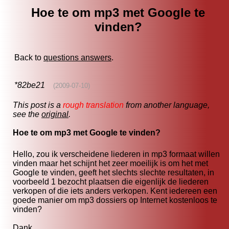
Hoe te om mp3 met Google te
vinden?
Back to
questions answers
.
*82be21
(2009-07-10)
This post is a
rough translation
from another language,
see the
original
.
Hoe te om mp3 met Google te vinden?
Hello, zou ik verscheidene liederen in mp3 formaat willen
vinden maar het schijnt het zeer moeilijk is om het met
Google te vinden, geeft het slechts slechte resultaten, in
voorbeeld 1 bezocht plaatsen die eigenlijk de liederen
verkopen of die iets anders verkopen. Kent iedereen een
goede manier om mp3 dossiers op Internet kostenloos te
vinden?
Dank.