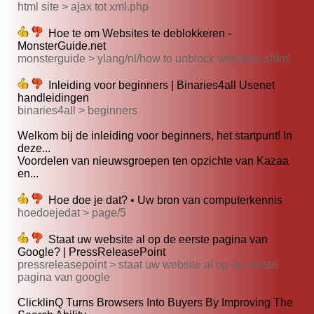
html site > ajax tot xml.php
Hoe te om Websites te deblokkeren -
MonsterGuide.net
monsterguide > ylang/nl/how to unblock websites.shtml
Inleiding voor beginners | Binaries4all Usenet
handleidingen
binaries4all > beginners
Welkom bij de inleiding voor beginners, het startpunt! In
deze...
Voordelen van nieuwsgroepen ten opzichte van Kazaa
en...
Hoe doe je dat? • Uw bron van computerkennis
hoedoejedat > page/5
Staat uw website al op de eerste pagina van
Google? | PressReleasePoint
pressreleasepoint > staat uw website al op de eerste
pagina van google
ClicklinQ Turns Browsers Into Buyers By Improving The