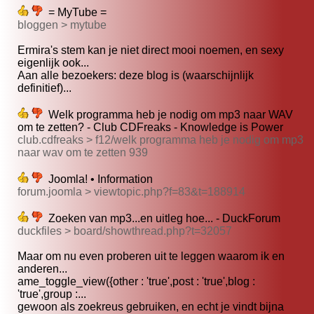
= MyTube =
bloggen > mytube
Ermira's stem kan je niet direct mooi noemen, en sexy
eigenlijk ook...
Aan alle bezoekers: deze blog is (waarschijnlijk
definitief)...
Welk programma heb je nodig om mp3 naar WAV
om te zetten? - Club CDFreaks - Knowledge is Power
club.cdfreaks > f12/welk programma heb je nodig om mp3
naar wav om te zetten 939
Joomla! • Information
forum.joomla > viewtopic.php?f=83&t=188914
Zoeken van mp3...en uitleg hoe... - DuckForum
duckfiles > board/showthread.php?t=32057
Maar om nu even proberen uit te leggen waarom ik en
anderen...
ame_toggle_view({other : 'true',post : 'true',blog :
'true',group :...
gewoon als zoekreus gebruiken, en echt je vindt bijna